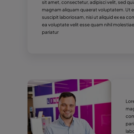
sit amet, consectetur, adipisci velit, sed 
magnam aliquam quaerat voluptatem. Ut en
suscipit laboriosam, nisi ut aliquid ex ea 
ea voluptate velit esse quam nihil molestia
pariatur
Obraz
Lor
magn
com
pari
lab