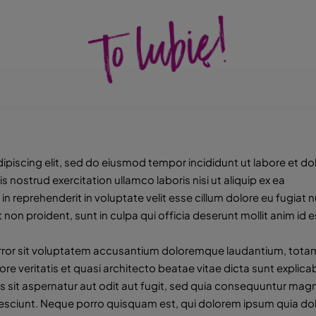
ipiscing elit, sed do eiusmod tempor incididunt ut labore et do
nostrud exercitation ullamco laboris nisi ut aliquip ex ea
 reprehenderit in voluptate velit esse cillum dolore eu fugiat n
non proident, sunt in culpa qui officia deserunt mollit anim id e
 error sit voluptatem accusantium doloremque laudantium, tota
re veritatis et quasi architecto beatae vitae dicta sunt explica
sit aspernatur aut odit aut fugit, sed quia consequuntur magn
nesciunt. Neque porro quisquam est, qui dolorem ipsum quia do