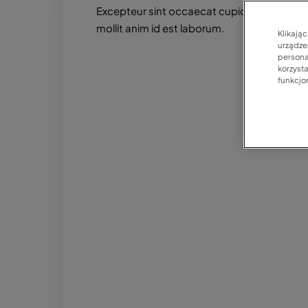
Excepteur sint occaecat cupidatat non proid
mollit anim id est laborum.
Klikają
urządzen
persona
korzyst
funkcjo