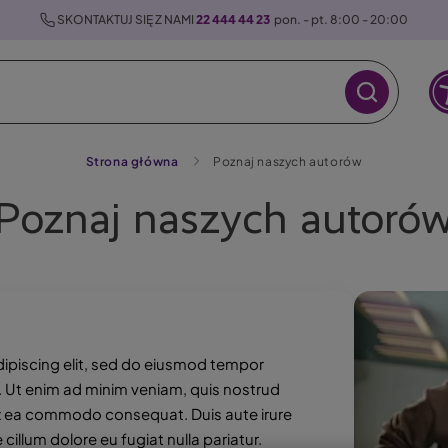
 SKONTAKTUJ SIĘ Z NAMI 
22 444 44 23
  pon. - pt. 8:00 - 20:00
Strona główna
Poznaj naszych autorów
Poznaj naszych autoró
Obraz
ipiscing elit, sed do eiusmod tempor
a. Ut enim ad minim veniam, quis nostrud
p ex ea commodo consequat. Duis aute irure
 cillum dolore eu fugiat nulla pariatur.