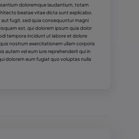
ccusantium doloremque laudantium, totam
chitecto beatae vitae dicta sunt explicabo.
 aut fugit, sed quia consequuntur magni
uisquam est, qui dolorem ipsum quia dolor
odi tempora incidunt ut labore et dolore
uis nostrum exercitationem ullam corporis
is autem vel eum iure reprehenderit qui in
 qui dolorem eum fugiat quo voluptas nulla