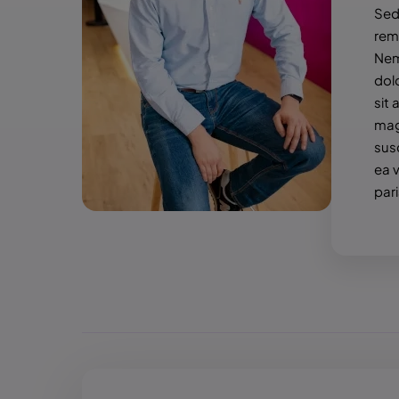
Sed
rem 
Nem
dol
sit
mag
sus
ea 
pari