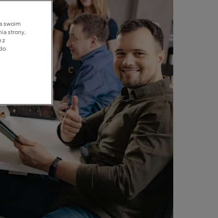
na swoim
ia strony,
 z
 do