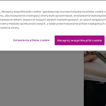
ent, sunt in culpa qui officia deserunt
c „Akceptuj wszystkie pliki cookie” zgadzasz się na przechowywanie plików cookie 
iu, aby korzystanie z nawigacji strony było sprawniejsze, analizowanie wykorzystan
lizowanie reklam, wsparcie naszych działań marketingowych, w celach związanych
aniem z mediów społecznościowych, a także przechowywanie plików niezbędnych
nowania strony.
Ustawienia plików cookie
Akceptuj wszystkie pliki cookie