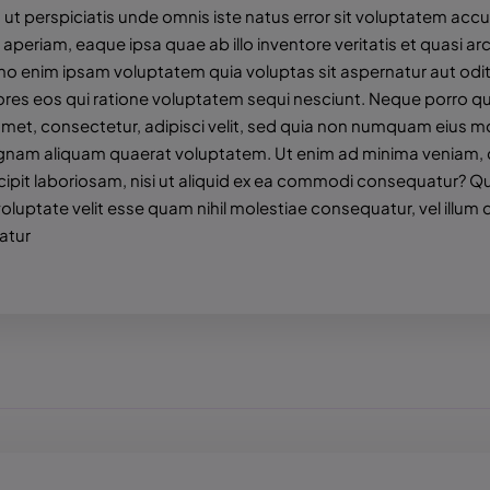
 ut perspiciatis unde omnis iste natus error sit voluptatem a
aperiam, eaque ipsa quae ab illo inventore veritatis et quasi ar
o enim ipsam voluptatem quia voluptas sit aspernatur aut odit
ores eos qui ratione voluptatem sequi nesciunt. Neque porro q
 amet, consectetur, adipisci velit, sed quia non numquam eius m
nam aliquam quaerat voluptatem. Ut enim ad minima veniam, q
cipit laboriosam, nisi ut aliquid ex ea commodi consequatur? Qu
voluptate velit esse quam nihil molestiae consequatur, vel illum
atur