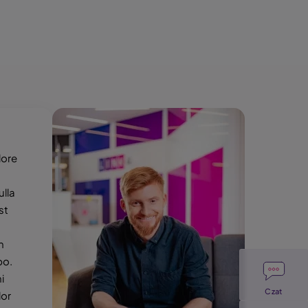
Obraz
lore
ulla
st
m
Image
bo.
i
Czat
lor