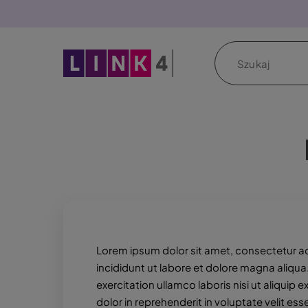
P
r
z
Szukaj
e
j
d
ź
d
o
t
r
e
ś
c
i
Lorem ipsum dolor sit amet, consectetur ad
incididunt ut labore et dolore magna aliqu
exercitation ullamco laboris nisi ut aliqui
dolor in reprehenderit in voluptate velit esse