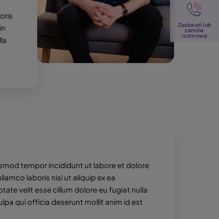
Image
e
oris
Zadzwoń lub
in
zamów
rozmowę
la
usmod tempor incididunt ut labore et dolore
amco laboris nisi ut aliquip ex ea
ate velit esse cillum dolore eu fugiat nulla
lpa qui officia deserunt mollit anim id est