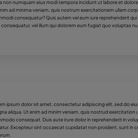
quia non numquam eius modi tempora incidunt ut labore et dolor
im ad minima veniam, quis nostrum exercitationem ullam corp
commodi consequatur? Quis autem vel eum iure reprehenderit qui 
e consequatur, vel illum qui dolorem eum fugiat quo voluptas nul
em ipsum dolor sit amet, consectetur adipiscing elit, sed do ei
a aliqua. Ut enim ad minim veniam, quis nostrud exercitation ull
modo consequat. Duis aute irure dolor in reprehenderit in volupt
atur. Excepteur sint occaecat cupidatat non proident, sunt in cu
orum.