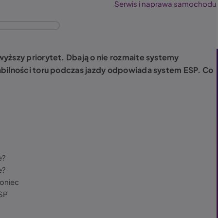
Serwis i naprawa samochodu
yższy priorytet. Dbają o nie rozmaite systemy
abilności toru podczas jazdy odpowiada system ESP. Co
e?
e?
koniec
ESP