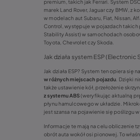
premium, takich jak Ferrari. System DS
marek Land Rover, Jaguar czy BMW, z ko
w modelach aut Subaru, Fiat, Nissan, Alfa
Control, występuje w pojazdach takich 
Stability Assist) w samochodach osobow
Toyota, Chevrolet czy Skoda.
Jak działa system ESP (Electronic
Jak działa ESP? System ten opiera się n
w różnych miejscach pojazdu
. Dzięki n
także ustawienie kół, przełożenie skrz
z systemu ABS
(weryfikując aktualną p
płynu hamulcowego w układzie. Mikroko
jest szansa na pojawienie się poślizg
Informacje te mają na celu obliczenie t
obrót auta wokół osi pionowej. To właś