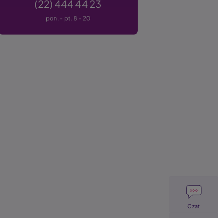
(22) 444 44 23
pon. - pt. 8 - 20
Image
Czat