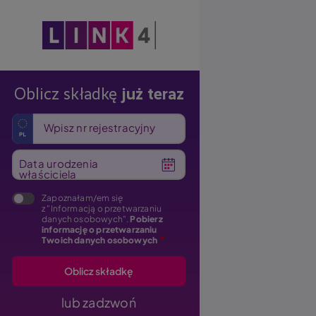
Obraz
Oblicz składkę
już teraz
Wpisz nr rejestracyjny
Data urodzenia
właściciela
Zapoznałam/em się
z "Informacją o przetwarzaniu
danych osobowych".
Pobierz
informację o przetwarzaniu
Twoich danych osobowych
lub zadzwoń