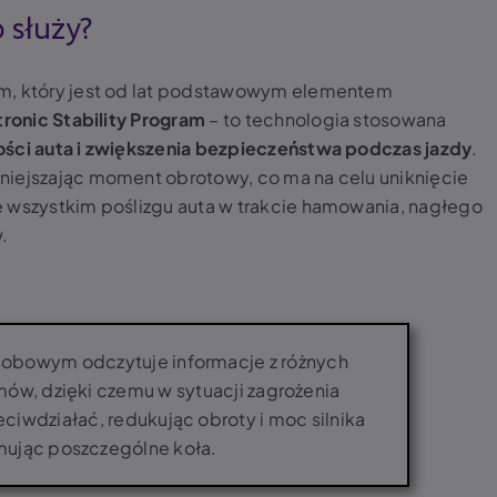
o służy?
em, który jest od lat podstawowym elementem
tronic Stability Program
– to technologia stosowana
ości auta i zwiększenia bezpieczeństwa podczas jazdy
.
niejszając moment obrotowy, co ma na celu uniknięcie
e wszystkim poślizgu auta w trakcie hamowania, nagłego
.
obowym odczytuje informacje z różnych
ów, dzięki czemu w sytuacji zagrożenia
ciwdziałać, redukując obroty i moc silnika
mując poszczególne koła.