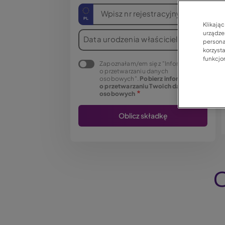
Wpisz nr rejestracyjny
Klikają
urządzen
Data urodzenia właściciela
persona
korzyst
funkcjo
Zapoznałam/em się z "Informacją
o przetwarzaniu danych
osobowych".
Pobierz informację
o przetwarzaniu Twoich danych
osobowych
C