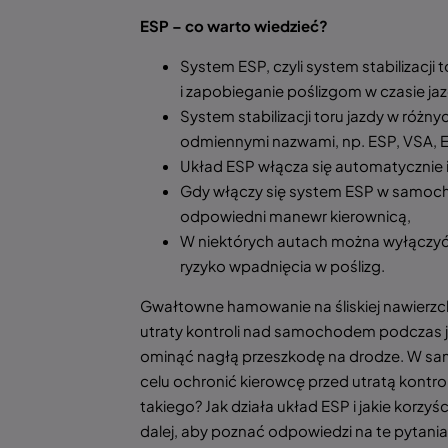
ESP – co warto wiedzieć?
System ESP, czyli system stabilizacji 
i zapobieganie poślizgom w czasie jaz
System stabilizacji toru jazdy w ró
odmiennymi nazwami, np. ESP, VSA, 
Układ ESP włącza się automatycznie 
Gdy włączy się system ESP w samochod
odpowiedni manewr kierownicą,
W niektórych autach można wyłączyć s
ryzyko wpadnięcia w poślizg.
Gwałtowne hamowanie na śliskiej nawierz
utraty kontroli nad samochodem podczas jaz
ominąć nagłą przeszkodę na drodze. W s
celu ochronić kierowcę przed utratą kontro
takiego? Jak działa układ ESP i jakie korzyś
dalej, aby poznać odpowiedzi na te pytania