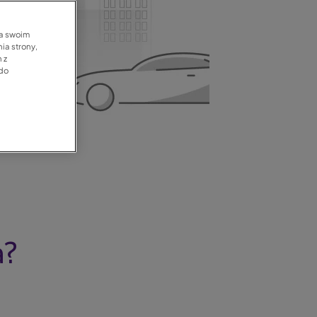
na swoim
ia strony,
 z
 do
a?