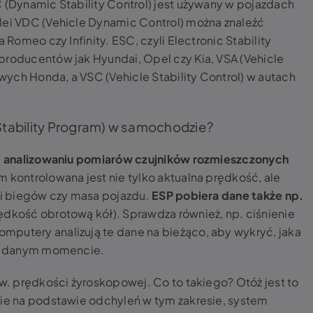
C (Dynamic Stability Control) jest używany w pojazdach
lei VDC (Vehicle Dynamic Control) można znaleźć
 Romeo czy Infinity. ESC, czyli Electronic Stability
producentów jak Hyundai, Opel czy Kia, VSA (Vehicle
ych Honda, a VSC (Vehicle Stability Control) w autach
 Stability Program) w samochodzie?
a
analizowaniu pomiarów czujników rozmieszczonych
im kontrolowana jest nie tylko aktualna prędkość, ale
yni biegów czy masa pojazdu.
ESP pobiera dane także np.
rędkość obrotową kół). Sprawdza również, np. ciśnienie
mputery analizują te dane na bieżąco, aby wykryć, jaka
u w danym momencie.
zw. prędkości żyroskopowej. Co to takiego? Otóż jest to
nie na podstawie odchyleń w tym zakresie, system