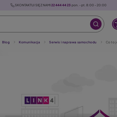
 SKONTAKTUJ SIĘ Z NAMI 
22 444 44 23
  pon. - pt. 8:00 - 20:00
Blog
Komunikacja
Serwis i naprawa samochodu
Co to j
raz