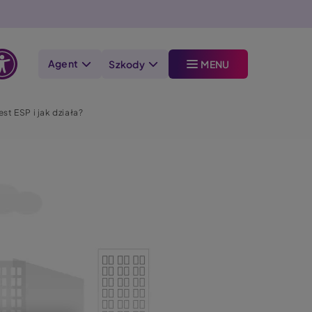
Agent
Szkody
MENU
Otwórz
opcje
est ESP i jak działa?
dostępności