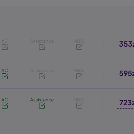
AC
Assistance
NNW
353
AC
Assistance
NNW
595
AC
Assistance
NNW
723