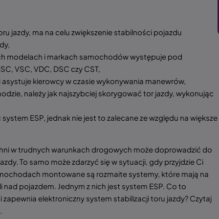
toru jazdy, ma na celu zwiększenie stabilności pojazdu
dy,
żnych modelach i markach samochodów występuje pod
ESC, VSC, VDC, DSC czy CST,
i asystuje kierowcy w czasie wykonywania manewrów,
zie, należy jak najszybciej skorygować tor jazdy, wykonując
ystem ESP, jednak nie jest to zalecane ze względu na większe
chni w trudnych warunkach drogowych może doprowadzić do
dy. To samo może zdarzyć się w sytuacji, gdy przyjdzie Ci
amochodach montowane są rozmaite systemy, które mają na
li nad pojazdem. Jednym z nich jest system ESP. Co to
ci zapewnia elektroniczny system stabilizacji toru jazdy? Czytaj
.