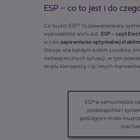
ESP – co to jest i do czeg
Co to jest ESP? To zaawansowany syst
wyposażenia wielu aut.
ESP – czyli Elec
w celu
zapewniania optymalnej
stabiln
Steruje ona każdym kołem z osobna, zm
niebezpiecznych sytuacji, w tym przed
skrętu kierownicy czy innych manewrów
ESP w samochodzie os
podzespołów i system
poślizgiem może mu prze
oraz ha