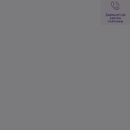
Image
Zadzwoń lub
zamów
rozmowę