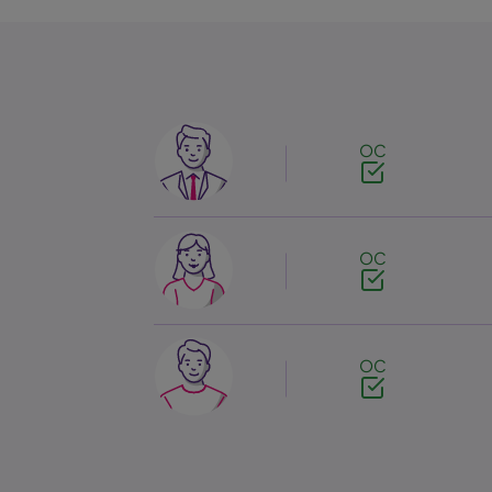
Image
OC
Image
OC
Image
OC