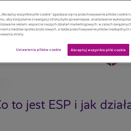
c „Akceptuj wszystkie pliki cookie” zgadzasz się na przechowywanie plików cookie 
iu, aby korzystanie z nawigacji strony było sprawniejsze, analizowanie wykorzystan
lizowanie reklam, wsparcie naszych działań marketingowych, w celach związanych
aniem z mediów społecznościowych, a także przechowywanie plików niezbędnych
nowania strony.
Ustawienia plików cookie
Akceptuj wszystkie pliki cookie
o to jest ESP i jak dział