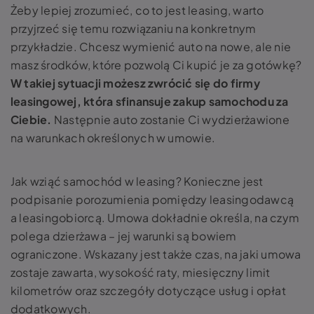
Żeby lepiej zrozumieć, co to jest leasing, warto
przyjrzeć się temu rozwiązaniu na konkretnym
przykładzie. Chcesz wymienić auto na nowe, ale nie
masz środków, które pozwolą Ci kupić je za gotówkę?
W takiej sytuacji możesz zwrócić się do firmy
leasingowej, która sfinansuje zakup samochodu za
Ciebie.
Następnie auto zostanie Ci wydzierżawione
na warunkach określonych w umowie.
Jak wziąć samochód w leasing? Konieczne jest
podpisanie porozumienia pomiędzy leasingodawcą
a leasingobiorcą. Umowa dokładnie określa, na czym
polega dzierżawa – jej warunki są bowiem
ograniczone. Wskazany jest także czas, na jaki umowa
zostaje zawarta, wysokość raty, miesięczny limit
kilometrów oraz szczegóły dotyczące usług i opłat
dodatkowych.