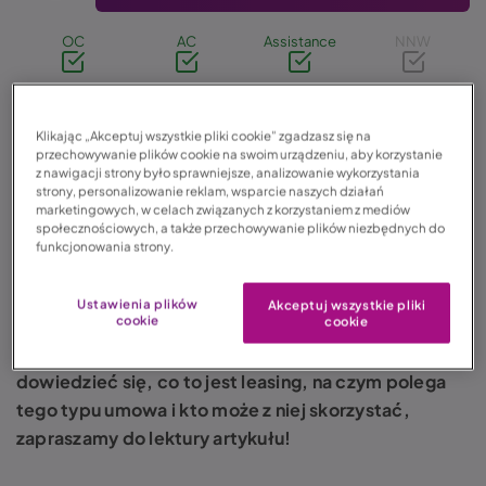
OC
AC
Assistance
NNW
Klikając „Akceptuj wszystkie pliki cookie” zgadzasz się na
przechowywanie plików cookie na swoim urządzeniu, aby korzystanie
z nawigacji strony było sprawniejsze, analizowanie wykorzystania
04.04.2022
Biznes
strony, personalizowanie reklam, wsparcie naszych działań
marketingowych, w celach związanych z korzystaniem z mediów
społecznościowych, a także przechowywanie plików niezbędnych do
Czas czytania: 4 min. 10 sek.
funkcjonowania strony.
Ustawienia plików
Akceptuj wszystkie pliki
cookie
cookie
Ten atrakcyjny sposób na sfinansowanie samochodu
od lat cieszy się ogromną popularnością. Jeśli chcesz
dowiedzieć się, co to jest leasing, na czym polega
tego typu umowa i kto może z niej skorzystać,
zapraszamy do lektury artykułu!