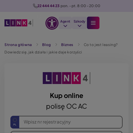
P
22 444 44 23
  pon. - pt. 8:00 - 20:00
r
z
Agent
Szkody
e
Otwórz
j
Szukaj
opcje
d
Strona główna
Blog
Biznes
Co to jest leasing?
dostępności
ź
Dowiedz się, jak działa i jakie daje korzyści
d
o
t
r
e
ś
Kup online
c
polisę OC AC
i
Wpisz nr rejestracyjny