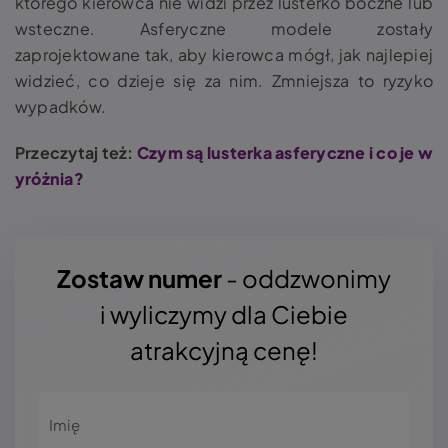
którego kierowca nie widzi przez lusterko boczne lub
wsteczne. Asferyczne modele zostały
zaprojektowane tak, aby kierowca mógł, jak najlepiej
widzieć, co dzieje się za nim. Zmniejsza to ryzyko
wypadków.
Przeczytaj też:
Czym są lusterka asferyczne i co je w
yróżnia?
Zostaw numer
- oddzwonimy
i wyliczymy dla Ciebie
atrakcyjną cenę!
Imię