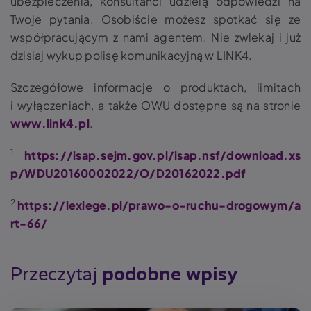
ubezpieczenia, konsultanci udzielą odpowiedzi na
Twoje pytania. Osobiście możesz spotkać się ze
współpracującym z nami agentem. Nie zwlekaj i już
dzisiaj wykup polisę komunikacyjną w LINK4.
Szczegółowe informacje o produktach, limitach
i wyłączeniach, a także OWU dostępne są na stronie
www.link4.pl
.
1
https://isap.sejm.gov.pl/isap.nsf/download.xs
p/WDU20160002022/O/D20162022.pdf
2
https://lexlege.pl/prawo-o-ruchu-drogowym/a
rt-66/
Przeczytaj
podobne wpisy