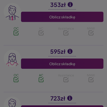
353zł
Image
Oblicz składkę
OC
AC
Assistance
NNW
595zł
Image
Oblicz składkę
OC
AC
Assistance
NNW
723zł
Image