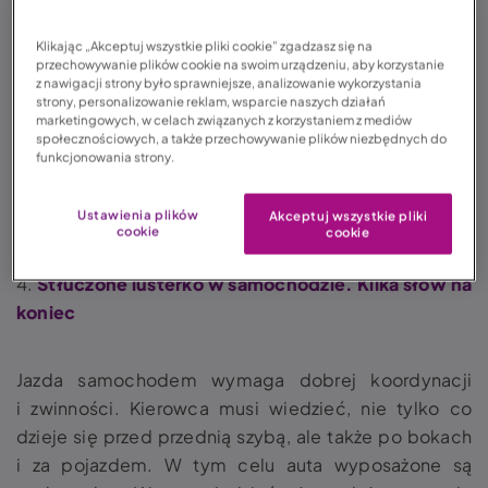
jazdę niesprawnym pojazdem.
Klikając „Akceptuj wszystkie pliki cookie” zgadzasz się na
przechowywanie plików cookie na swoim urządzeniu, aby korzystanie
Spis treści:
z nawigacji strony było sprawniejsze, analizowanie wykorzystania
strony, personalizowanie reklam, wsparcie naszych działań
marketingowych, w celach związanych z korzystaniem z mediów
społecznościowych, a także przechowywanie plików niezbędnych do
1.
Kiedy lusterko w samochodzie może ulec
funkcjonowania strony.
uszkodzeniu?
2.
Co zrobić, jeśli mam rozbite lusterko
Ustawienia plików
Akceptuj wszystkie pliki
w samochodzie?
cookie
cookie
3.
Zbite lusterko a konsekwencje prawne
4.
Stłuczone lusterko w samochodzie. Kilka słów na
koniec
Jazda samochodem wymaga dobrej koordynacji
i zwinności. Kierowca musi wiedzieć, nie tylko co
dzieje się przed przednią szybą, ale także po bokach
i za pojazdem. W tym celu auta wyposażone są