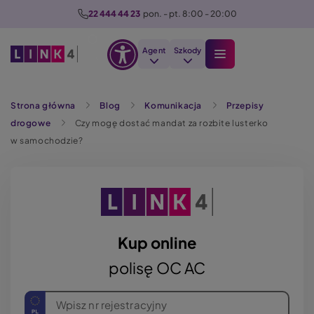
P
22 444 44 23
  pon. - pt. 8:00 - 20:00
r
z
Agent
Szkody
e
Otwórz
j
Szukaj
opcje
d
Strona główna
Blog
Komunikacja
Przepisy
dostępności
ź
drogowe
Czy mogę dostać mandat za rozbite lusterko
d
w samochodzie?
o
t
r
e
ś
c
Kup online
i
polisę OC AC
Wpisz nr rejestracyjny