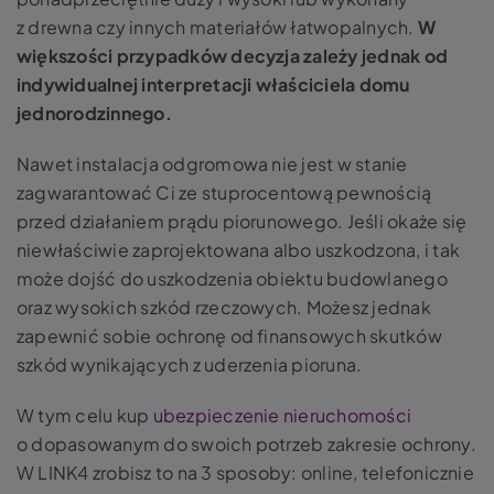
z drewna czy innych materiałów łatwopalnych.
W
większości przypadków decyzja zależy jednak od
indywidualnej interpretacji właściciela domu
jednorodzinnego.
Nawet instalacja odgromowa nie jest w stanie
zagwarantować Ci ze stuprocentową pewnością
przed działaniem prądu piorunowego. Jeśli okaże się
niewłaściwie zaprojektowana albo uszkodzona, i tak
może dojść do uszkodzenia obiektu budowlanego
oraz wysokich szkód rzeczowych. Możesz jednak
zapewnić sobie ochronę od finansowych skutków
szkód wynikających z uderzenia pioruna.
W tym celu kup
ubezpieczenie nieruchomości
o dopasowanym do swoich potrzeb zakresie ochrony.
W LINK4 zrobisz to na 3 sposoby: online, telefonicznie