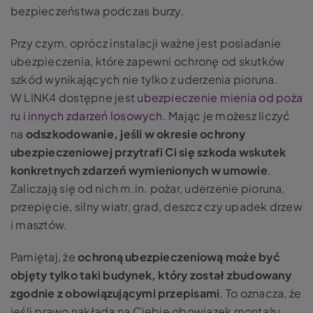
bezpieczeństwa podczas burzy.
Przy czym, oprócz instalacji ważne jest posiadanie
ubezpieczenia, które zapewni ochronę od skutków
szkód wynikających nie tylko z uderzenia pioruna.
W LINK4 dostępne jest
ubezpieczenie mienia od poża
ru i innych zdarzeń losowych
. Mając je możesz liczyć
na
odszkodowanie, jeśli w okresie ochrony
ubezpieczeniowej przytrafi Ci się szkoda wskutek
konkretnych zdarzeń wymienionych w umowie
.
Zaliczają się od nich m.in. pożar, uderzenie pioruna,
przepięcie, silny wiatr, grad, deszcz czy upadek drzew
i masztów.
Pamiętaj, że
ochroną ubezpieczeniową może być
objęty tylko taki budynek, który został zbudowany
zgodnie z obowiązującymi przepisami
. To oznacza, że
jeśli prawo nakłada na Ciebie obowiązek montażu