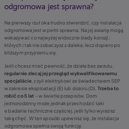
odgromowa jest sprawna?
Na pierwszy rzut oka trudno stwierdzić, czy instalacja
odgromowa jest w pełni sprawna. Na jej awarię mogą
wskazywać co najwyżej widoczne ślady korozji,
których i tak nie zobaczysz z daleka, lecz dopiero po
bliższym przyjrzeniu się.
Jeśli chcesz mieć pewność, że działa bez zarzutu,
regularnie zlecaj jej przegląd wykwalifikowanemu
specjaliście
, czyli elektrykowi ze świadectwem SEP
w zakresie eksploatacji (E) lub dozoru (D).
Trzeba to
robić co 5 lat
– w świetle przepisów. Dom
jednorodzinny może jednak przechodzić taki
e badanie techniczne częściej, jeśli tylko wyrazisz
taką chęć. W ten sposób upewnisz się, że instalacja
odgromowa spełnia swoją funkcję.