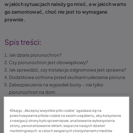
w jakich sytuacjach należy go mieć, a w jakich warto
go zamontować, choć nie jest to wymagane
prawnie.
Spis treści:
Jak działa piorunochron?
Czy piorunochron jest obowiązkowy?
Jak sprawdzić, czy instalacja odgromowa jest sprawna?
Dodatkowa ochrona przed skutkami uderzenia pioruna
Zabezpieczenia na wypadek burzy – nie tylko
piorunochron na dom
Ubezpieczenie domu a ochrona przed skutkami burzy
Podsumowanie
Klikając „Akceptuj wszystkie pliki cookie” zgadzasz się na
FAQ – najczęściej zadawane pytania
przechowywanie plików cookie na swoim urządzeniu, aby korzystanie
z nawigacji strony było sprawniejsze, analizowanie wykorzystania
strony, personalizowanie reklam, wsparcie naszych działań
marketingowych, w celach związanych z korzystaniem z mediów