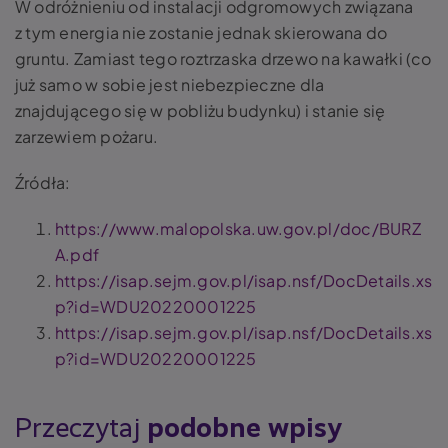
W odróżnieniu od instalacji odgromowych związana
z tym energia nie zostanie jednak skierowana do
gruntu. Zamiast tego roztrzaska drzewo na kawałki (co
już samo w sobie jest niebezpieczne dla
znajdującego się w pobliżu budynku) i stanie się
zarzewiem pożaru.
Źródła:
https://www.malopolska.uw.gov.pl/doc/BURZ
A.pdf
https://isap.sejm.gov.pl/isap.nsf/DocDetails.xs
p?id=WDU20220001225
https://isap.sejm.gov.pl/isap.nsf/DocDetails.xs
p?id=WDU20220001225
Przeczytaj
podobne wpisy