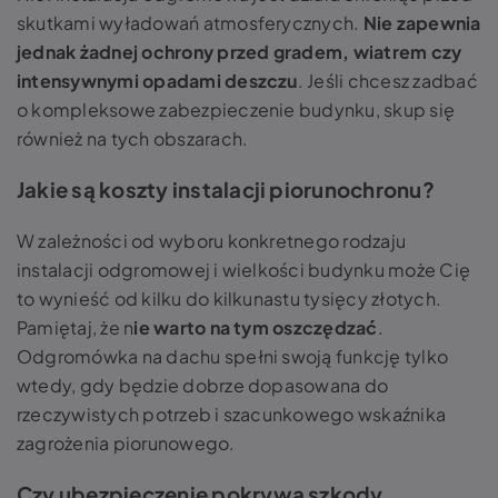
skutkami wyładowań atmosferycznych.
Nie zapewnia
jednak żadnej ochrony przed gradem, wiatrem czy
intensywnymi opadami deszczu
. Jeśli chcesz zadbać
o kompleksowe zabezpieczenie budynku, skup się
również na tych obszarach.
Jakie są koszty instalacji piorunochronu?
W zależności od wyboru konkretnego rodzaju
instalacji odgromowej i wielkości budynku może Cię
to wynieść od kilku do kilkunastu tysięcy złotych.
Pamiętaj, że n
ie warto na tym oszczędzać
.
Odgromówka na dachu spełni swoją funkcję tylko
wtedy, gdy będzie dobrze dopasowana do
rzeczywistych potrzeb i szacunkowego wskaźnika
zagrożenia piorunowego.
Czy ubezpieczenie pokrywa szkody