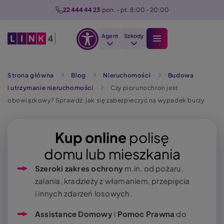
P
22 444 44 23
  pon. - pt. 8:00 - 20:00
r
z
Agent
Szkody
e
Otwórz
j
Szukaj
opcje
d
Strona główna
Blog
Nieruchomości
Budowa
dostępności
ź
i utrzymanie nieruchomości
Czy piorunochron jest
d
obowiązkowy? Sprawdź, jak się zabezpieczyć na wypadek burzy
o
t
r
Kup online
polisę
e
domu lub mieszkania
ś
Szeroki zakres ochrony
m.in. od pożaru,
c
zalania, kradzieży z włamaniem, przepięcia
i
i innych zdarzeń losowych.
Assistance Domowy
i
Pomoc Prawna
do