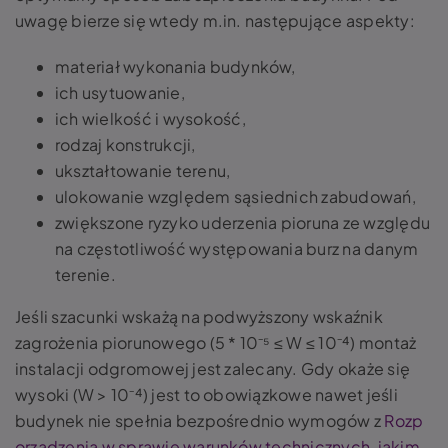
uwagę bierze się wtedy m.in. następujące aspekty:
materiał wykonania budynków,
ich usytuowanie,
ich wielkość i wysokość,
rodzaj konstrukcji,
ukształtowanie terenu,
ulokowanie względem sąsiednich zabudowań,
zwiększone ryzyko uderzenia pioruna ze względu
na częstotliwość występowania burz na danym
terenie.
Jeśli szacunki wskażą na podwyższony wskaźnik
zagrożenia piorunowego (5 * 10⁻⁵ ≤ W ≤ 10⁻⁴) montaż
instalacji odgromowej jest zalecany. Gdy okaże się
wysoki (W > 10⁻⁴) jest to obowiązkowe nawet jeśli
budynek nie spełnia bezpośrednio wymogów z
Rozp
orządzenia w sprawie warunków technicznych, jakim