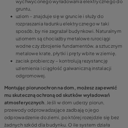
wychwyconego wyładowania elektrycznego do
gruntu,
uziom – znajduje się w gruncie i służy do
rozpraszania ładunku elektrycznego w taki
sposób, by nie zagrażał budynkowi. Naturalnym
uziomem są chociażby metalowe rurociągi
wodne czy zbrojenie fundamentów, a sztucznym
metalowe krate, płytki i pręty wbite w ziemię,
zacisk probierczy – kontrolują rezystancję
uziemienia i ciągłość galwaniczną instalacji
odgromowej.
Montując piorunochron na dom, możesz zapewnić
mu skuteczną ochroną od skutków wyładowań
atmosferycznych
. Jeśli w dom uderzy piorun,
przewody odprowadzające zadbają o jego
odprowadzenie do ziemi, po której rozejdzie się bez
żadnych szkód dla budynku. O ile system działa