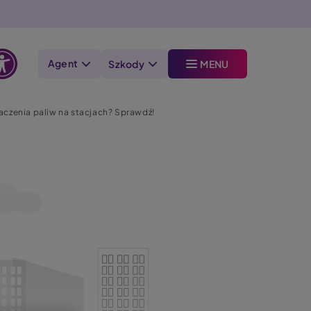
Agent
Szkody
MENU
Otwórz
opcje
aczenia paliw na stacjach? Sprawdź!
dostępności