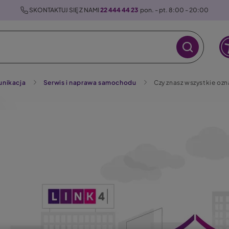
 SKONTAKTUJ SIĘ Z NAMI 
22 444 44 23
  pon. - pt. 8:00 - 20:00
nikacja
Serwis i naprawa samochodu
Czy znasz wszystkie ozn
raz