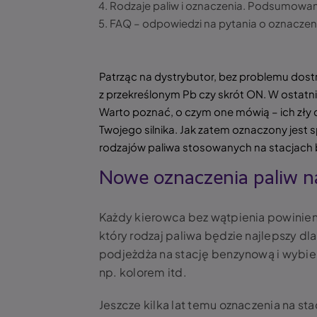
Rodzaje paliw i oznaczenia. Podsumowan
FAQ – odpowiedzi na pytania o oznaczen
Patrząc na dystrybutor, bez problemu dostrz
z przekreślonym Pb czy skrót ON. W ostatni
Warto poznać, o czym one mówią – ich zł
Twojego silnika. Jak zatem oznaczony jest
rodzajów paliwa stosowanych na stacjach
Nowe oznaczenia paliw na
Każdy kierowca bez wątpienia powinien z
który rodzaj paliwa będzie najlepszy dl
podjeżdża na stację benzynową i wybiera
np. kolorem itd.
Jeszcze kilka lat temu oznaczenia na st