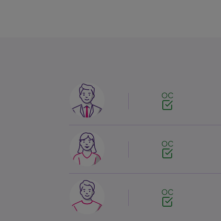
Image
OC
Image
OC
Image
OC