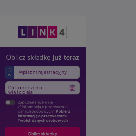
Obraz
Oblicz składkę
już teraz
Wpisz nr rejestracyjny
Data urodzenia
właściciela
Zapoznałam/em się
z "Informacją o przetwarzaniu
danych osobowych".
Pobierz
informację o przetwarzaniu
Twoich danych osobowych