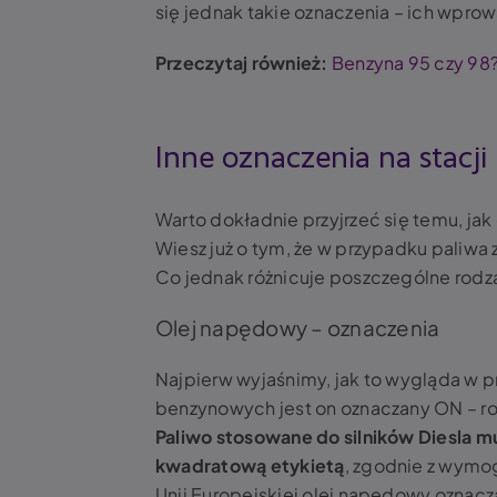
się jednak takie oznaczenia – ich wp
Przeczytaj również:
Benzyna 95 czy 98? 
Inne oznaczenia na stacji
Warto dokładnie przyjrzeć się temu, jak
Wiesz już o tym, że w przypadku paliwa
Co jednak różnicuje poszczególne rodzaj
Olej napędowy – oznaczenia
Najpierw wyjaśnimy, jak to wygląda w 
benzynowych jest on oznaczany ON – ro
Paliwo stosowane do silników Diesla m
kwadratową etykietą
, zgodnie z wymog
Unii Europejskiej olej napędowy oznacz