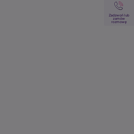
Image
Zadzwoń lub
zamów
rozmowę