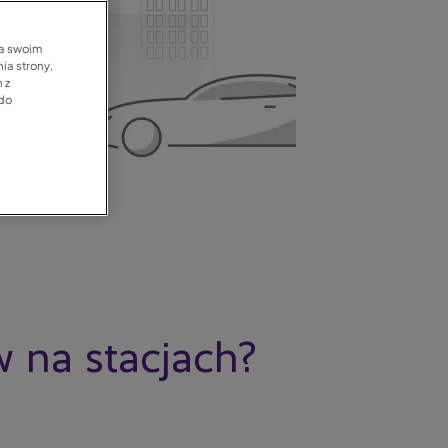
na swoim
ia strony,
 z
 do
w na stacjach?