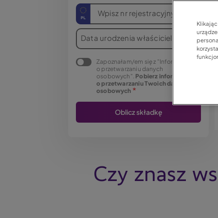
Wpisz nr rejestracyjny
Klikają
urządzen
Data urodzenia właściciela
persona
korzyst
funkcjo
Zapoznałam/em się z "Informacją
o przetwarzaniu danych
osobowych".
Pobierz informację
o przetwarzaniu Twoich danych
osobowych
Czy znasz wsz