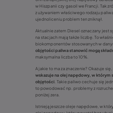
w Hiszpanii czy gasoil we Francji. Ta
z używaniem właściwego rodzaju paliwa 
ujednoliceniu problem ten zniknął.
Aktualnie zatem Diesel oznaczany jest 
na stacjach mają także liczbę. To właśn
biokomponentów stosowanych w dany
objętości paliwa stanowić mogą składn
maksymalna liczba to 10%.
A jakie to ma za znaczenie? Okazuje się
wskazuje na olej napędowy, w którym 
objętości
. Takie paliwo cechuje się j
to powodować np. problemy z rozruche
poniżej zera.
Istnieją jeszcze oleje napędowe, w któr
olej napędowy, który powstał bez użyc