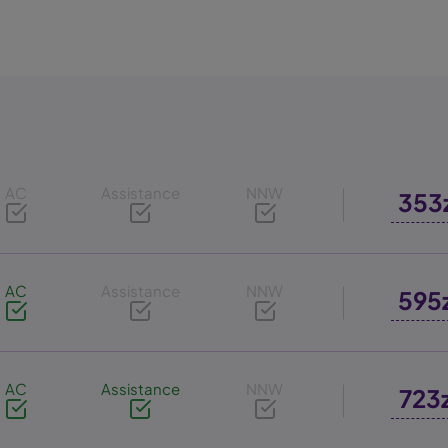
AC
Assistance
NNW
353
AC
Assistance
NNW
595
AC
Assistance
NNW
723