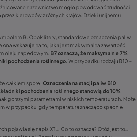
k zróżnicowane nazewnictwo mogło powodować trudności
przez kierowców z różnych krajów. Dzięki unijnemu
symbolem B. Obok litery, standardowe oznaczenia paliw
ie ona wskazuje na to, jaka jest maksymalna zawartość
m oleju napędowym.
B7 oznacza, że maksymalnie 7%
iki pochodzenia roślinnego
. W przypadku rodzaju B10 –
, że całkiem spore.
Oznaczenia na stacji paliw B10
składniki pochodzenia roślinnego stanowią do 10%
ednak gorszymi parametrami w niskich temperaturach. Może
m w przypadku, gdy temperatura znacząco spadnie
ych pojawia się napis XTL. Co to oznacza? Otóż jest to…
ia ropy naftowej. Został wytworzony z surowców