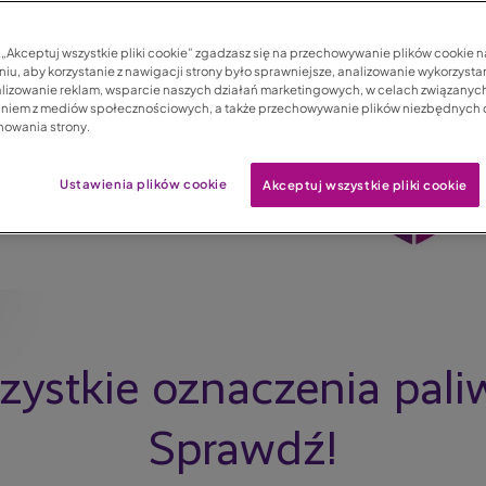
c „Akceptuj wszystkie pliki cookie” zgadzasz się na przechowywanie plików cookie 
iu, aby korzystanie z nawigacji strony było sprawniejsze, analizowanie wykorzystan
lizowanie reklam, wsparcie naszych działań marketingowych, w celach związanych
aniem z mediów społecznościowych, a także przechowywanie plików niezbędnych
nowania strony.
Ustawienia plików cookie
Akceptuj wszystkie pliki cookie
ystkie oznaczenia pali
Sprawdź!