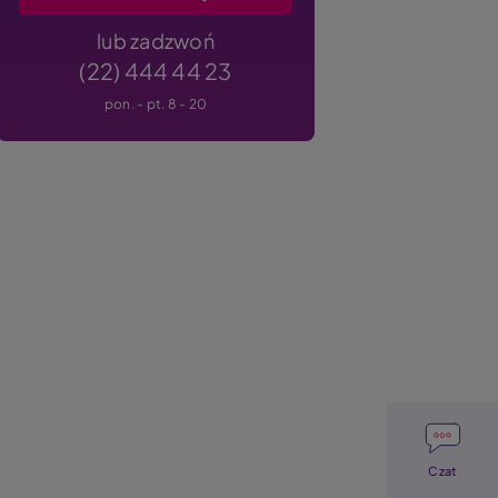
lub zadzwoń
(22) 444 44 23
pon. - pt. 8 - 20
Image
Czat