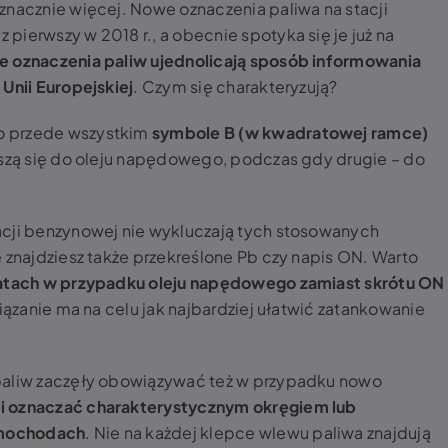
znacznie więcej. Nowe oznaczenia paliwa na stacji
ierwszy w 2018 r., a obecnie spotyka się je już na
ie oznaczenia paliw ujednolicają sposób informowania
Unii Europejskiej
. Czym się charakteryzują?
o przede wszystkim
symbole B (w kwadratowej ramce)
oszą się do oleju napędowego, podczas gdy drugie – do
acji benzynowej nie wykluczają tych stosowanych
 znajdziesz także przekreślone Pb czy napis ON. Warto
latach w przypadku oleju napędowego zamiast skrótu ON
wiązanie ma na celu jak najbardziej ułatwić zatankowanie
paliw zaczęły obowiązywać też w przypadku nowo
i oznaczać charakterystycznym okręgiem lub
amochodach
. Nie na każdej klepce wlewu paliwa znajdują