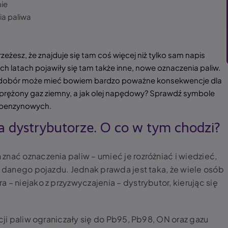
ie
ia paliwa
eżesz, że znajduje się tam coś więcej niż tylko sam napis
ch latach pojawiły się tam także inne, nowe oznaczenia paliw.
y dobór może mieć bowiem bardzo poważne konsekwencje dla
 sprężony gaz ziemny, a jak olej napędowy? Sprawdź symbole
 benzynowych.
 dystrybutorze. O co w tym chodzi?
nać oznaczenia paliw – umieć je rozróżniać i wiedzieć,
a danego pojazdu. Jednak prawda jest taka, że wiele osób
 – niejako z przyzwyczajenia – dystrybutor, kierując się
acji paliw ograniczały się do Pb95, Pb98, ON oraz gazu