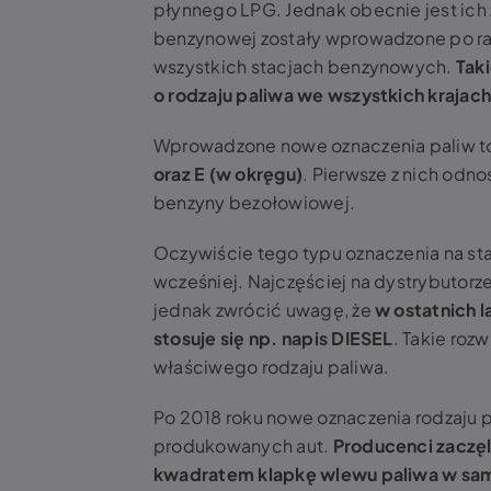
płynnego LPG. Jednak obecnie jest ich 
benzynowej zostały wprowadzone po raz p
wszystkich stacjach benzynowych.
Tak
o rodzaju paliwa we wszystkich krajach 
Wprowadzone nowe oznaczenia paliw t
oraz E (w okręgu)
. Pierwsze z nich odn
benzyny bezołowiowej.
Oczywiście tego typu oznaczenia na st
wcześniej. Najczęściej na dystrybutorze
jednak zwrócić uwagę, że
w ostatnich 
stosuje się np. napis DIESEL
. Takie roz
właściwego rodzaju paliwa.
Po 2018 roku nowe oznaczenia rodzaju 
produkowanych aut.
Producenci zaczęl
kwadratem klapkę wlewu paliwa w s