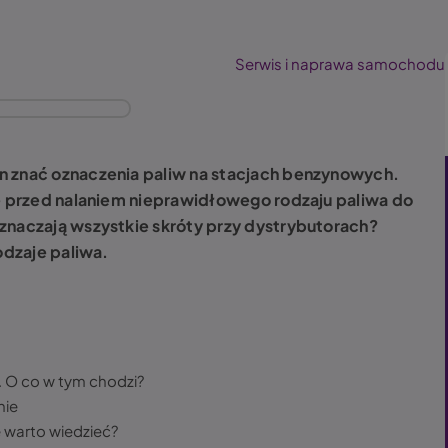
Serwis i naprawa samochodu
n znać oznaczenia paliw na stacjach benzynowych.
ię przed nalaniem nieprawidłowego rodzaju paliwa do
znaczają wszystkie skróty przy dystrybutorach?
odzaje paliwa.
. O co w tym chodzi?
nie
e warto wiedzieć?