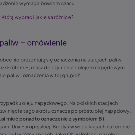
rowadzenie wymaga bowiem czasu.
Którą wybrać i jakie są różnice?
 paliw – omówienie
 obecnie prezentują się oznaczenia na stacjach paliw.
 ze skrótem B, masz do czynienia z olejem napędowym.
e paliw i oznaczenia w tej grupie?
przypadku oleju napędowego. Na polskich stacjach
zwinięcie tego skrótu oznacza po prostu olej napędowy.
usi mieć ponadto oznaczenie z symbolem B i
ami Unii Europejskiej. Kiedyś w wielu krajach na terenie
any był w różny sposób: jako ON w Polsce, gasoleo