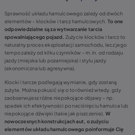
Sprawność układu hamulcowego zależy od dwóch
elementów – klocków i tarcz hamulcowych.
To one
odpowiedzialne są za wytwarzanie tarcia
spowalniającego pojazd.
Zużycie klocków i tarcz to
naturalny proces eksploatacji samochodu, lecz jego
tempo zależy od kilku czynników – m.in. od rodzaju
jazdy (miejska lub pozamiejska) i stylu jazdy
(ekonomiczna lub agresywna).
Klocki i tarcze podlegają wymianie, gdy zostaną
zużyte. Można pokusić się o to również wtedy, gdy
zaobserwujesz różne niepokojące objawy – np.
spadek ich efektywności po naciśnięciu hamulca lub
niepokojące dźwięki (takie jak piszczenie).
W
nowoczesnych konstrukcjach aut, o zużyciu
elementów układu hamulcowego poinformuje Cię