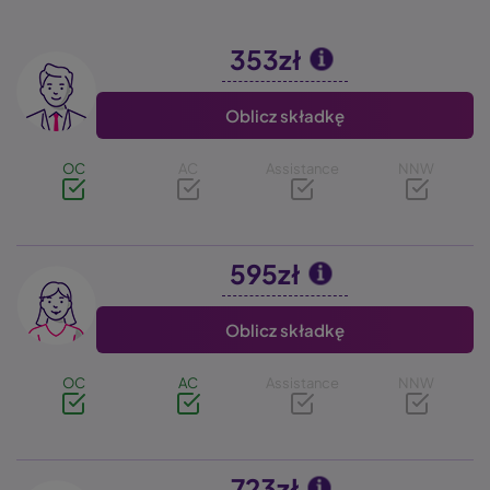
353zł
Image
Oblicz składkę
OC
AC
Assistance
NNW
595zł
Image
Oblicz składkę
OC
AC
Assistance
NNW
723zł