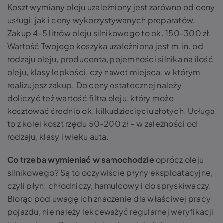
Koszt wymiany oleju uzależniony jest zarówno od ceny
usługi, jak i ceny wykorzystywanych preparatów.
Zakup 4-5 litrów oleju silnikowego to ok. 150-300 zł.
Wartość Twojego koszyka uzależniona jest m.in. od
rodzaju oleju, producenta, pojemności silnika na ilość
oleju, klasy lepkości, czy nawet miejsca, w którym
realizujesz zakup. Do ceny ostatecznej należy
doliczyć też wartość filtra oleju, który może
kosztować średnio ok. kilkudziesięciu złotych. Usługa
to z kolei koszt rzędu 50-200 zł – w zależności od
rodzaju, klasy i wieku auta.
Co trzeba wymieniać w samochodzie
oprócz oleju
silnikowego? Są to oczywiście płyny eksploatacyjne,
czyli płyn: chłodniczy, hamulcowy i do spryskiwaczy.
Biorąc pod uwagę ich znaczenie dla właściwej pracy
pojazdu, nie należy lekceważyć regularnej weryfikacji