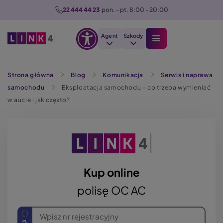
P
22 444 44 23
  pon. - pt. 8:00 - 20:00
r
z
Agent
Szkody
e
Otwórz
j
Szukaj
opcje
d
Strona główna
Blog
Komunikacja
Serwis i naprawa
dostępności
ź
samochodu
Eksploatacja samochodu – co trzeba wymieniać
d
w aucie i jak często?
o
t
r
e
ś
c
Kup online
i
polisę OC AC
Wpisz nr rejestracyjny