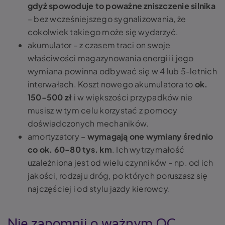
gdyż spowoduje to poważne zniszczenie silnika
– bez wcześniejszego sygnalizowania, że
cokolwiek takiego może się wydarzyć.
akumulator – z czasem traci on swoje
właściwości magazynowania energii i jego
wymiana powinna odbywać się w 4 lub 5-letnich
interwałach. Koszt nowego akumulatora to
ok.
150-500 zł
i w większości przypadków nie
musisz w tym celu korzystać z pomocy
doświadczonych mechaników.
amortyzatory –
wymagają one wymiany średnio
co ok. 60-80 tys. km
. Ich wytrzymałość
uzależniona jest od wielu czynników – np. od ich
jakości, rodzaju dróg, po których poruszasz się
najczęściej i od stylu jazdy kierowcy.
Nie zapomnij o ważnym OC