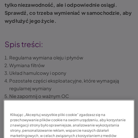
tylko niezawodność, ale i odpowiednie osiągi.
Sprawdź, co trzeba wymieniać w samochodzie, aby
wydłużyć jego życie.
Spis treści:
Regularna wymiana oleju i płynów
Wymiana filtrów
Układ hamulcowy i opony
Pozostałe części eksploatacyjne, które wymagają
regularnej wymiany
Nie zapomnij o ważnym OC
Eksploatacja samochodu – Podsumowanie
Eksploatacja samochodu – FAQ – Często zadawane
Klikając „Akceptuj wszystkie pliki cookie” zgadzasz się na
pytania
przechowywanie plików cookie na swoim urządzeniu, aby korzystanie
z nawigacji strony było sprawniejsze, analizowanie wykorzystania
strony, personalizowanie reklam, wsparcie naszych działań
marketingowych, w celach związanych z korzystaniem z mediów