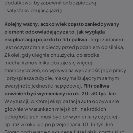
dodatkowo, by zapewnił on bezpieczną
i satysfakcjonującą jazdę.
Kolejny ważny, aczkolwiek często zaniedbywany
element odpowiadający za to, jak wygląda
eksploatacja pojazdu
to filtr paliwa.
Jego zadaniem
jest oczyszczanie cieczy przed podaniem do silnika.
Z kolei, gdy ulegnie on zużyciu, do środka
mechanizmu silnika dostaje się więcej
zanieczyszczeń, co wpływa na wydajność jego pracy
i przyspiesza zużycie, maksymalizując tym samym
awaryjność jednostki napędowej.
Filtr paliwa
powinien być wymieniany co ok. 20-30 tys. km.
W sytuacji, w której
eksploatacja auta
odbywa się
głównie w warunkach miejskich i na krótkich
odległościach, musi być on wymieniany częściej –
np. raz w roku lub po przejechaniu 10-15 tys. km.
Biorąc pod uwagę niską cenę filtra i niski koszt usług,