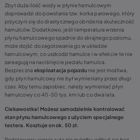
Zbyt duża ilość wody w płynie hamulcowym
doprowadzi do powstania tzw. korka parowego, który
przyczyni się do drastycznego obniżenia skuteczność
hamulców. Dodatkowo, jeśli temperatura wrzenia
płynu hamulcowego spadnie do skrajnego poziomu,
może dojść do zagotowania go w układzie
hamulcowym, co uszkodzi hamulce i w efekcie te nie
zareagują na naciśnięcie pedału hamulca.
Bezpieczna
eksploatacja pojazdu
nie jest możliwa,
gdy płyn hamulcowy nie był wymieniany przez długi
czas. Aby temu zapobiec, należy wymieniać płyn
hamulcowy co 40-50 tys. km lub co dwa lata.
Ciekawostka! Możesz samodzielnie kontrolować
stan płynu hamulcowego z użyciem specjalnego
testera. Kosztuje on ok. 50 zł.
Podstawowy serwis auta nie mógłby odbyć się bez