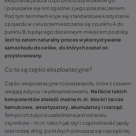
Eksploatacja auta
to po prostu użytkowanie go
i poruszanie się nim zgodnie z jego przeznaczeniem.
Pod tym terminem kryje się standardowe korzystanie
z pojazdu w celu przemieszczania się z punktu A do
punktu B, będącego docelowym miejscem podróży.
Jest to zatem naturalny proces wykorzystywanie
samochodu do celów, do których został on
przystosowany.
Co to są części eksploatacyjne?
Części eksploatacyjne to podzespoły, które z czasem
ulegają zużyciu i wyeksploatowaniu.
Na liście takich
komponentów znaleźć można m.in. klocki i tarcze
hamulcowe, amortyzatory, akumulatory i rozrząd.
Tempo ich zużycia uzależniona jest od wielu
czynników – m.in. takich jak styl i częstotliwość jazdy
oraz rodzaj dróg, po których poruszasz się najczęściej.