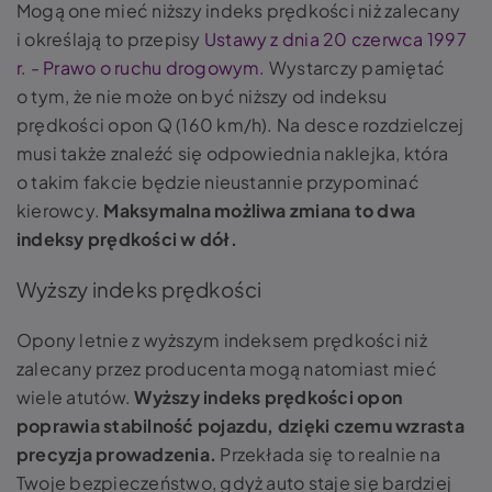
Mogą one mieć niższy indeks prędkości niż zalecany
i określają to przepisy
Ustawy z dnia 20 czerwca 1997
r. - Prawo o ruchu drogowym
. Wystarczy pamiętać
o tym, że nie może on być niższy od indeksu
prędkości opon Q (160 km/h). Na desce rozdzielczej
musi także znaleźć się odpowiednia naklejka, która
o takim fakcie będzie nieustannie przypominać
kierowcy.
Maksymalna możliwa zmiana to dwa
indeksy prędkości w dół.
Wyższy indeks prędkości
Opony letnie z wyższym indeksem prędkości niż
zalecany przez producenta mogą natomiast mieć
wiele atutów.
Wyższy indeks prędkości opon
poprawia stabilność pojazdu, dzięki czemu wzrasta
precyzja prowadzenia.
Przekłada się to realnie na
Twoje bezpieczeństwo, gdyż auto staje się bardziej