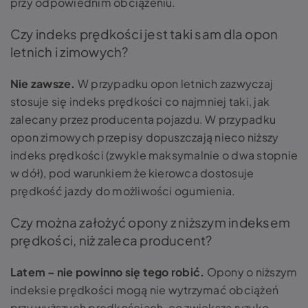
przy odpowiednim obciążeniu.
Czy indeks prędkości jest taki sam dla opon
letnich i zimowych?
Nie zawsze.
W przypadku opon letnich zazwyczaj
stosuje się indeks prędkości co najmniej taki, jak
zalecany przez producenta pojazdu. W przypadku
opon zimowych przepisy dopuszczają nieco niższy
indeks prędkości (zwykle maksymalnie o dwa stopnie
w dół), pod warunkiem że kierowca dostosuje
prędkość jazdy do możliwości ogumienia.
Czy można założyć opony z niższym indeksem
prędkości, niż zaleca producent?
Latem – nie powinno się tego robić.
Opony o niższym
indeksie prędkości mogą nie wytrzymać obciążeń
przy wyższych prędkościach, co zwiększa ryzyko