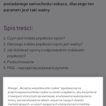
posiadanego samochodu i zobacz, dlaczego ten
parametr jest taki ważny.
Spis treści:
Czym jest indeks prędkości opon?
Dlaczego indeks prędkości opon jest ważny?
Jak dobierać opony z odpowiednim indeksem
prędkości?
Podsumowanie
FAQ – najczęściej zadawane pytania
Indeks prędkości opon – co warto wiedzieć?
Klikając „Akceptuj wszystkie pliki cookie” zgadzasz się na
przechowywanie plików cookie na swoim urządzeniu, aby korzystanie
Indeks prędkości opon określa maksymalną
z nawigacji strony było sprawniejsze, analizowanie wykorzystania
strony, personalizowanie reklam, wsparcie naszych działań
dopuszczalną prędkość, z jaką dana opona może
marketingowych, w celach związanych z korzystaniem z mediów