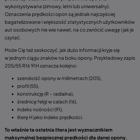
wykorzystywana (zimowy, letni lub uniwersalny).
Oznaczenia prędkości opon są jednak najczęściej
bagatelizowane i większość statystycznych użytkowników
aut osobowych nie wie nawet, na co zwrócić uwagę i jak je
czytać.
Może Cię też zaskoczyć, jak dużo informacji kryje się
w jednym ciągu znaków na boku opony. Przykładowy zapis
205/55 R16 91H oznacza kolejno:
szerokość opony w milimetrach (205),
profil (55),
konstrukcję (R – radialna),
średnicę felgi w calach (16),
indeks nośności (91),
literę H jako indeks prędkości.
To właśnie ta ostatnia litera jest wyznacznikiem
maksymalnej bezpiecznej prędkości dla danej opony.