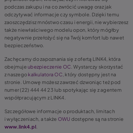
podczas zakupu i na co zwrócić uwagę oraz jak
odczytywać informacje czy symbole. Dzięki temu
zaoszczędzisz mnóstwo czasu i energii, nie wybierzesz
także niewłaściwego modelu opon, który mógłby
negatywnie przełożyć się na Twój komfort lub nawet
bezpieczeństwo.
Zachęcamy do zapoznania się z ofertą LINK4, która
obejmuje
ubezpieczenie OC
. Wystarczy skorzystać
z naszego
kalkulatora OC
, który dostępny jest na
stronie. Umowę możesz zawrzeć dzwoniąc też pod
numer (22) 444 44 23 lub spotykając się z agentem
współpracującym z LINK4.
Szczegółowe informacje o produktach, limitach
i wyłączeniach, a także
OWU
dostępne są na stronie
www.link4.pl
.