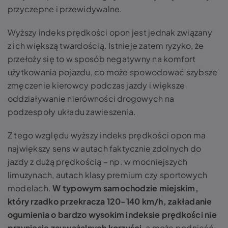
przyczepne i przewidywalne.
Wyższy indeks prędkości opon jest jednak związany
z ich większą twardością. Istnieje zatem ryzyko, że
przełoży się to w sposób negatywny na komfort
użytkowania pojazdu, co może spowodować szybsze
zmęczenie kierowcy podczas jazdy i większe
oddziaływanie nierówności drogowych na
podzespoły układu zawieszenia.
Z tego względu wyższy indeks prędkości opon ma
największy sens w autach faktycznie zdolnych do
jazdy z dużą prędkością – np. w mocniejszych
limuzynach, autach klasy premium czy sportowych
modelach.
W typowym samochodzie miejskim,
który rzadko przekracza 120-140 km/h, zakładanie
ogumienia o bardzo wysokim indeksie prędkości nie
przyniesie zauważalnych korzyści
, a może podnieść