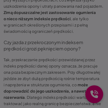
uszkodzenia opony i utraty panowania nad pojazdem.
Zimą dopuszczalne jest zastosowanie ogumienia
o nieco niższym indeksie prędkości
, ale tylko
w granicach określonych przepisami i z pełną
świadomością ograniczeń prędkości.
Czy jazda z przekroczonym indeksem
prędkości grozi pęknięciem opony?
Tak, przekraczanie prędkości przewidzianej przez
indeks prędkości danej opony oznacza, że pracuje
ona poza bezpiecznym zakresem. Przy długotrwałej
jeździe ze zbyt dużą prędkością rośnie temperatura
i naprężenia w strukturze ogumienia, co
może
doprowadzić do jego uszkodzenia, a nawet
rozerwania
. Dlatego indeks prędkości warto
traktować jako realną granicę bezpieczeństwa, a nie