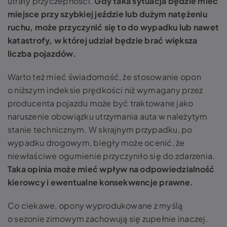
utraty przyczepności.
Gdy taka sytuacja będzie mieć
miejsce przy szybkiej jeździe lub dużym natężeniu
ruchu, może przyczynić się to do wypadku lub nawet
katastrofy, w której udział będzie brać większa
liczba pojazdów.
Warto też mieć świadomość, że stosowanie opon
o niższym indeksie prędkości niż wymagany przez
producenta pojazdu może być traktowane jako
naruszenie obowiązku utrzymania auta w należytym
stanie technicznym. W skrajnym przypadku, po
wypadku drogowym, biegły może ocenić, że
niewłaściwe ogumienie przyczyniło się do zdarzenia.
Taka opinia może mieć wpływ na odpowiedzialność
kierowcy i ewentualne konsekwencje prawne.
Co ciekawe, opony wyprodukowane z myślą
o sezonie zimowym zachowują się zupełnie inaczej.