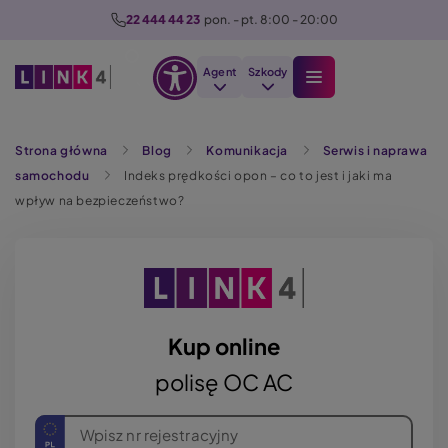
P
22 444 44 23
  pon. - pt. 8:00 - 20:00
r
z
Agent
Szkody
e
Otwórz
j
Szukaj
opcje
d
Strona główna
Blog
Komunikacja
Serwis i naprawa
dostępności
ź
samochodu
Indeks prędkości opon – co to jest i jaki ma
d
wpływ na bezpieczeństwo?
o
t
r
e
ś
c
Kup online
i
polisę OC AC
Wpisz nr rejestracyjny