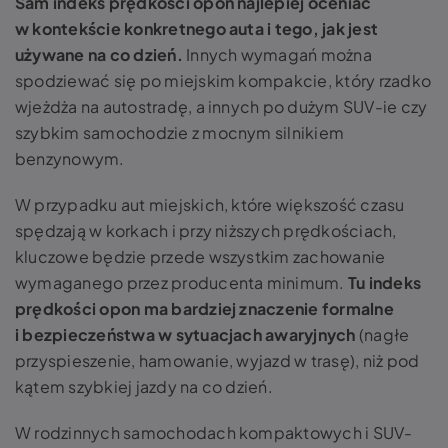
Sam indeks prędkości opon najlepiej oceniać
w kontekście konkretnego auta i tego, jak jest
używane na co dzień.
Innych wymagań można
spodziewać się po miejskim kompakcie, który rzadko
wjeżdża na autostradę, a innych po dużym SUV-ie czy
szybkim samochodzie z mocnym silnikiem
benzynowym.
W przypadku aut miejskich, które większość czasu
spędzają w korkach i przy niższych prędkościach,
kluczowe będzie przede wszystkim zachowanie
wymaganego przez producenta minimum.
Tu indeks
prędkości opon ma bardziej znaczenie formalne
i bezpieczeństwa w sytuacjach awaryjnych
(nagłe
przyspieszenie, hamowanie, wyjazd w trasę), niż pod
kątem szybkiej jazdy na co dzień.
W rodzinnych samochodach kompaktowych i SUV-