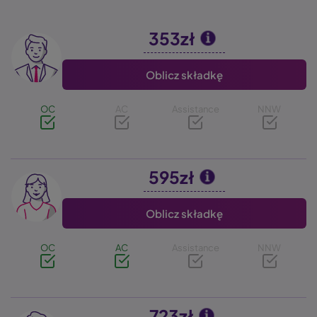
353zł
Image
Oblicz składkę
OC
AC
Assistance
NNW
595zł
Image
Oblicz składkę
OC
AC
Assistance
NNW
723zł