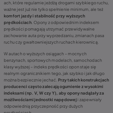
ach, które regularnie jeżdżą drogami szybkiego ruchu,
ważne jest już nie tylko spełnienie minimum, ale też
komfort jazdy i stabilność przy wyższych
prędkościach
. Opony z odpowiednim indeksem
prędkości pomagają utrzymać przewidywalne
zachowanie auta przy wyprzedzaniu, zmianach pasa
ruchu czy gwałtowniejszych ruchach kierownicą.
W autach o wyższych osiągach – mocnych
benzynach, sportowych modelach, samochodach
klasy wyższej – indeks prędkości opon staje się
realnym ogranicznikiem tego, jak szybko i jak długo
można bezpiecznie jechać.
Przy takich konstrukcjach
producenci często zalecają ogumienie z wysokimi
indeksami (np. V, W czy Y), aby opony nadążały za
możliwościami jednostki napędowej
i zapewniały
odpowiednią przyczepność przy dużych
prędkościach.