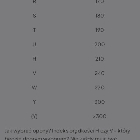
R
170
S
180
T
190
U
200
H
210
V
240
W
270
Y
300
(Y)
>300
Jak wybrać opony? Indeks prędkości H czy V – który
będzie dobrym wyborem? Nie każdy musi być