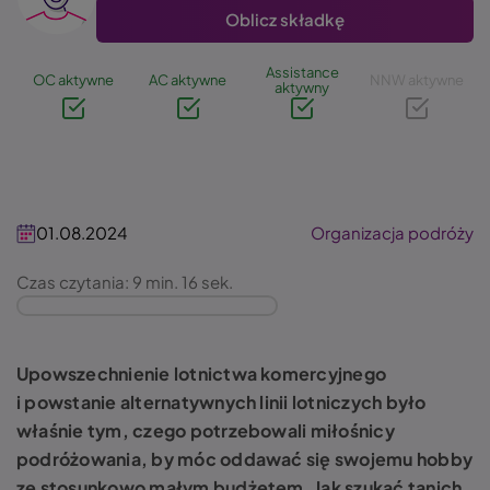
Oblicz składkę
Assistance
OC aktywne
AC aktywne
NNW aktywne
aktywny
01.08.2024
Organizacja podróży
Czas czytania: 9 min. 16 sek.
Upowszechnienie lotnictwa komercyjnego
i powstanie alternatywnych linii lotniczych było
właśnie tym, czego potrzebowali miłośnicy
podróżowania, by móc oddawać się swojemu hobby
ze stosunkowo małym budżetem. Jak szukać tanich