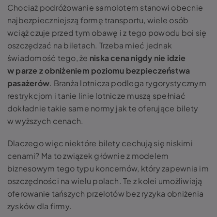
Chociaż podróżowanie samolotem stanowi obecnie
najbezpieczniejszą formę transportu, wiele osób
wciąż czuje przed tym obawę i z tego powodu boi się
oszczędzać na biletach. Trzeba mieć jednak
świadomość tego, że
niska cena nigdy nie idzie
w parze z obniżeniem poziomu bezpieczeństwa
pasażerów
. Branża lotnicza podlega rygorystycznym
restrykcjom i tanie linie lotnicze muszą spełniać
dokładnie takie same normy jak te oferujące bilety
w wyższych cenach.
Dlaczego więc niektóre bilety cechują się niskimi
cenami? Ma to związek głównie z modelem
biznesowym tego typu koncernów, który zapewnia im
oszczędności na wielu polach. Te z kolei umożliwiają
oferowanie tańszych przelotów bez ryzyka obniżenia
zysków dla firmy.