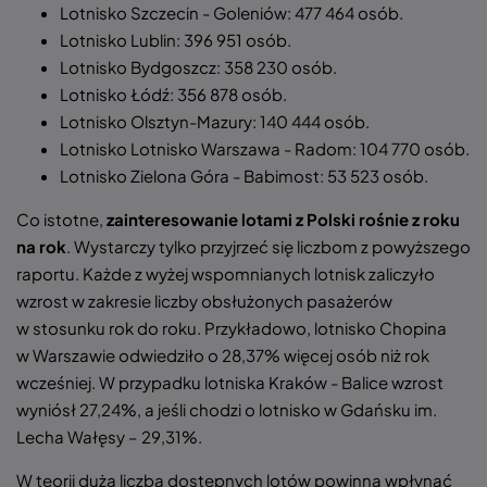
Lotnisko Szczecin - Goleniów: 477 464 osób.
Lotnisko Lublin: 396 951 osób.
Lotnisko Bydgoszcz: 358 230 osób.
Lotnisko Łódź: 356 878 osób.
Lotnisko Olsztyn-Mazury: 140 444 osób.
Lotnisko Lotnisko Warszawa - Radom: 104 770 osób.
Lotnisko Zielona Góra - Babimost: 53 523 osób.
Co istotne,
zainteresowanie lotami z Polski rośnie z roku
na rok
. Wystarczy tylko przyjrzeć się liczbom z powyższego
raportu. Każde z wyżej wspomnianych lotnisk zaliczyło
wzrost w zakresie liczby obsłużonych pasażerów
w stosunku rok do roku. Przykładowo, lotnisko Chopina
w Warszawie odwiedziło o 28,37% więcej osób niż rok
wcześniej. W przypadku lotniska Kraków - Balice wzrost
wyniósł 27,24%, a jeśli chodzi o lotnisko w Gdańsku im.
Lecha Wałęsy – 29,31%.
W teorii duża liczba dostępnych lotów powinna wpłynąć