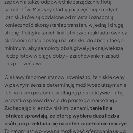
zapewnia także odpowiednie zarządzanie flotą
samolotów. Maszyny startują najczęściej z małych
lotnisk, które są oddalone od miasta i oznaczają
konieczność skorzystania z transferu w jedną i drugą
stronę. Polityka tanich linii lotniczych zakłada również
skrócenie czasu postoju na lotnisku do absolutnego
minimum, aby samoloty obsługiwały jak największą
liczbę lotów w ciągu doby – z zachowaniem zasad
bezpieczeństwa.
Ciekawy fenomen stanowi również to, że niskie ceny
w pewnym sensie determinują możliwość utrzymania
ich na takim poziomie w długiej perspektywie. Tutaj
wszystko sprowadza się do prostego marketingu.
Zachęcając klientów niskimi cenami,
tanie linie
lotnicze sprawiają, że ofertę wybiera duża liczba
osób, co przekłada się na pełne zapełnienie maszyn
.
To natomiast wpływa na możliwość oferowania usług