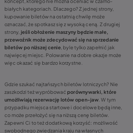
koncept, którego nie można oceniać w czarno-
białych kategoriach. Dlaczego? Z jednej strony,
kupowanie biletów na ostatnią chwilę może
oznaczać, że spotkasz się z wysoką ceną. Z drugiej
strony,
jeśli obłożenie maszyny będzie małe,
przewoźnik może zdecydować się na sprzedanie
biletów po niższej cenie
, byle tylko zapełnić jak
najwięcej miejsc. Polowanie na dobre okazje może
więc okazać się bardzo korzystne.
Gdzie szukać najtańszych biletów lotniczych? Nie
zaszkodzi też wypróbować
porównywarki, które
umożliwiają rezerwację lotów open-jaw
. W tym
przypadku miejsca startowe i docelowe będą inne,
co może przełożyć się na niższą cenę biletów.
Zapewni Ci to też dodatkową korzyść: możliwość
swobodnego zwiedzania kraju na własnych