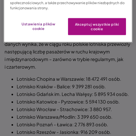
społecznościowych, a także przechowywanie plików niezbędnych do
funkcjonowania strony.
Polacy bardzo cenią sobie wygodę, szybkość i swobodę
podróżowania drogą lotniczą
.
Znajduje to
Ustawienia plików
Akceptuj wszystkie pliki
odzwierciedlenie w statystykach lotów z 2023 roku, które
cookie
cookie
opracował
Urząd Lotnictwa Cywilnego
. Z zebranych
danych wynika, że w ciągu roku polskie lotniska przewiozły
następującą liczbę pasażerów w ruchu krajowym
i międzynarodowym – zarówno w trybie regularnym, jak
i czarterowym.
Lotnisko Chopina w Warszawie: 18 472 491 osób.
Lotnisko Kraków - Balice: 9 399 281 osób.
Lotnisko Gdańsk im. Lecha Wałęsy: 5 895 934 osób.
Lotnisko Katowice - Pyrzowice: 5 594 130 osób.
Lotnisko Wrocław - Strachowice: 3 880 957.
Lotnisko Warszawa/Modlin: 3 399 650 osób.
Lotnisko Poznań - Ławica: 2 776 893 osób.
Lotnisko Rzeszów - Jasionka: 916 209 osób.