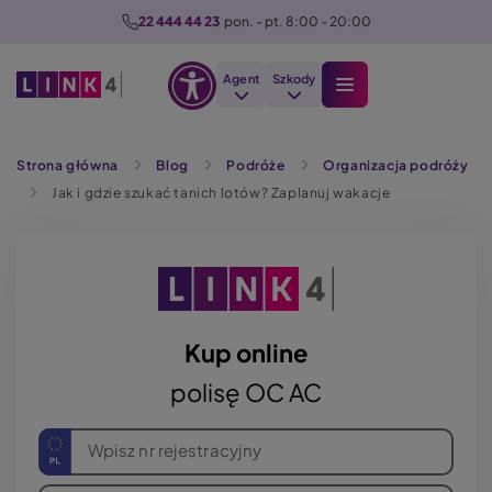
P
22 444 44 23
  pon. - pt. 8:00 - 20:00
r
z
Agent
Szkody
e
Otwórz
j
Szukaj
opcje
d
Strona główna
Blog
Podróże
Organizacja podróży
dostępności
ź
Jak i gdzie szukać tanich lotów? Zaplanuj wakacje
d
o
t
r
e
ś
Kup online
c
polisę OC AC
i
Wpisz nr rejestracyjny