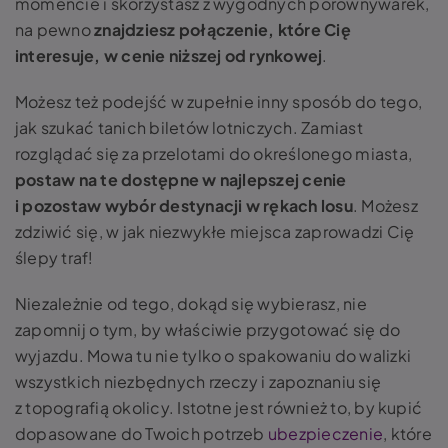
momencie i skorzystasz z wygodnych porównywarek,
na pewno
znajdziesz połączenie, które Cię
interesuje, w cenie niższej od rynkowej
.
Możesz też podejść w zupełnie inny sposób do tego,
jak szukać tanich biletów lotniczych. Zamiast
rozglądać się za przelotami do określonego miasta,
postaw na te dostępne w najlepszej cenie
i pozostaw wybór destynacji w rękach losu
. Możesz
zdziwić się, w jak niezwykłe miejsca zaprowadzi Cię
ślepy traf!
Niezależnie od tego, dokąd się wybierasz, nie
zapomnij o tym, by właściwie przygotować się do
wyjazdu. Mowa tu nie tylko o spakowaniu do walizki
wszystkich niezbędnych rzeczy i zapoznaniu się
z topografią okolicy. Istotne jest również to, by kupić
dopasowane do Twoich potrzeb
ubezpieczenie
, które