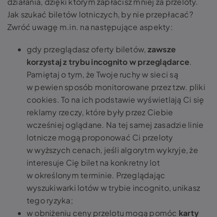
działania, dzięki którym zapłacisz mniej za przeloty.
Jak szukać biletów lotniczych, by nie przepłacać?
Zwróć uwagę m.in. na następujące aspekty:
gdy przeglądasz oferty biletów,
zawsze
korzystaj z trybu incognito w przeglądarce
.
Pamiętaj o tym, że Twoje ruchy w sieci są
w pewien sposób monitorowane przez tzw. pliki
cookies. To na ich podstawie wyświetlają Ci się
reklamy rzeczy, które były przez Ciebie
wcześniej oglądane. Na tej samej zasadzie linie
lotnicze mogą proponować Ci przeloty
w wyższych cenach, jeśli algorytm wykryje, że
interesuje Cię bilet na konkretny lot
w określonym terminie. Przeglądając
wyszukiwarki lotów w trybie incognito, unikasz
tego ryzyka;
w obniżeniu ceny przelotu mogą pomóc
karty