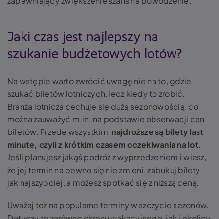
zapewniający zwiększenie szans na powodzenie.
Jaki czas jest najlepszy na
szukanie budżetowych lotów?
Na wstępie warto zwrócić uwagę nie na to, gdzie
szukać biletów lotniczych, lecz kiedy to zrobić.
Branża lotnicza cechuje się dużą sezonowością, co
można zauważyć m.in. na podstawie obserwacji cen
biletów. Przede wszystkim,
najdroższe są bilety last
minute, czyli z krótkim czasem oczekiwania na lot
.
Jeśli planujesz jakąś podróż z wyprzedzeniem i wiesz,
że jej termin na pewno się nie zmieni, zabukuj bilety
jak najszybciej, a możesz spotkać się z niższą ceną.
Uważaj też na popularne terminy w szczycie sezonów.
Dotyczy to zarówno okresu wakacyjnego, jak i okolicy