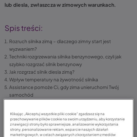
lub diesla, zwłaszcza w zimowych warunkach.
Spis treści:
Rozruch silnika zimą – dlaczego zimny start jest
wyzwaniem?
Techniki rozgrzewania silnika benzynowego, czyli jak
szybko rozgrzać silnik benzynowy
Jak rozgrzać silnik diesla zimą?
Wpływ temperatury na żywotność silnika
Assistance pomoże Ci, gdy zima unieruchomi Twój
samochód
Najważniejsze informacje dotyczące rozgrzewania silnika
w zimie
Klikając „Akceptuj wszystkie pliki cookie” zgadzasz się na
FAQ — często zadawane pytania
przechowywanie plików cookie na swoim urządzeniu, aby korzystanie
z nawigacji strony było sprawniejsze, analizowanie wykorzystania
strony, personalizowanie reklam, wsparcie naszych działań
marketingowych, w celach związanych z korzystaniem z mediów