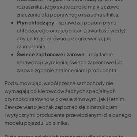
rozrusznika, jego skuteczność ma kluczowe
znaczenie dla poprawnego rozruchu silnika.
Płyn chłodzący
- sprawdzaj poziom płynu
chłodzącego oraz jego stan (zawartość wody),
aby uniknąć zarówno przegrzewania, jak
i zamarzania.
Świece zapłonowe i żarowe
- regularnie
sprawdzaj i wymieniaj świece zapłonowe lub
żarowe zgodnie z zaleceniami producenta.
Podsumowując, współczesne samochody nie
wymagają od kierowców żadnych specjalnych
czynności zarówno w okresie zimowym, jak i letnim.
Zawsze warto jednak zapoznać się z instrukcjami
i wytycznymi producenta przewidzianymi dla danego
modelu pojazdu lub silnika.
Dużo gorsze od niskich temperatur dla silnika są te