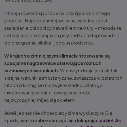
temperatury roboczej.
Istnieją również sposoby na przyśpieszenie tego
procesu. Najpopularniejsze w naszym kraju jest
zasłanianie chłodnicy kawałkiem tektury – metoda ta
jednak może w skrajnych przypadkach doprowadzić
do przegrzania silnika i jego uszkodzenia.
W krajach o zimniejszym klimacie stosowane są
specjalne nagrzewnice ułatwiające rozruch
w zimowych warunkach.
W naszym kraju jednak tak
skrajne warunki atmosferyczne, zwłaszcza w ostatnich
latach zdarzają się niezwykle rzadko, dlatego
inwestowanie w takie rozwiązania może
najzwyczajniej mijać się z celem.
Jeżeli jednak nie chcesz, aby zima wykluczyła Cię
z jazdy,
warto zabezpieczyć się dokupując
pakiet As