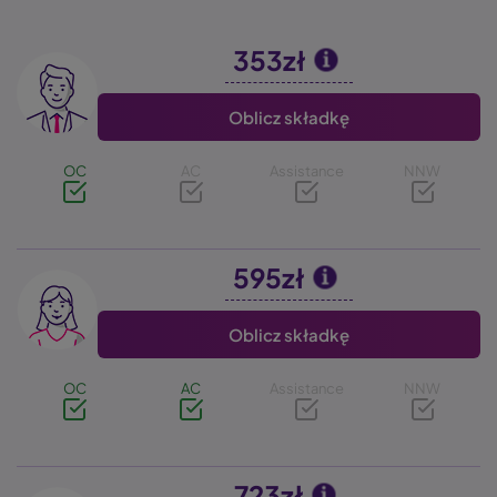
353zł
Image
Oblicz składkę
OC
AC
Assistance
NNW
595zł
Image
Oblicz składkę
OC
AC
Assistance
NNW
723zł