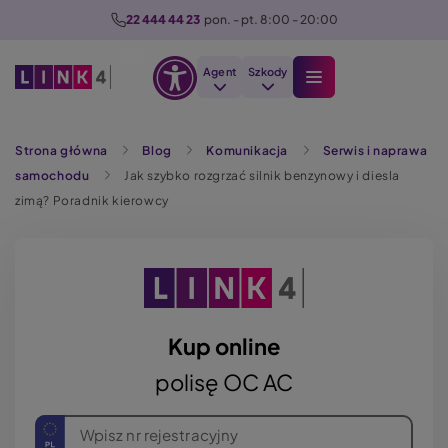
P
22 444 44 23
  pon. - pt. 8:00 - 20:00
r
z
Agent
Szkody
e
Otwórz
j
Szukaj
opcje
d
Strona główna
Blog
Komunikacja
Serwis i naprawa
dostępności
ź
samochodu
Jak szybko rozgrzać silnik benzynowy i diesla
d
zimą? Poradnik kierowcy
o
t
r
e
ś
c
Kup online
i
polisę OC AC
Wpisz nr rejestracyjny