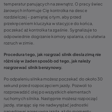
temperatur panujących na zewnątrz. O pracy świec
żarowych informuje Cię kontrolka na desce
rozdzielczej – pamiętaj o tym, aby przed
przekręceniem kluczyka w stacyjce do końca,
poczekać aż kontrolka ta zgaśnie. Sygnalizuje to
odpowiednie dogrzanie komory spalania, co ułatwia
rozruch w zimie.
Procedura tego, jak rozgrzać silnik diesla zimą nie
różni się w żaden sposób od tego, jak należy
rozgrzewać silnik benzynowy.
Po odpaleniu silnika możesz poczekać do około 30
sekund przed rozpoczęciem jazdy. Pozwoli to
rozprowadzić olej po wszystkich elementach
ruchomych silnika. Następnie możesz rozpocząć
jazdę, starając się nie nadwyrężać jednostki
napędowej agresywną jazdą, aż do momentu