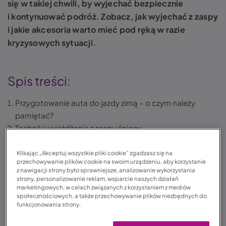
się w takiej chwili, by wyjechać bezpiecznie
i kontynuować podróż. Zobacz, jak wyjechać z zaspy
i jakie akcesoria warto mieć pod ręką w razie
kryzysowych sytuacji.
Spis treści:
Przygotowanie auta do jazdy zimą – o czym należy
pamiętać?
Techniki wyjeżdżania z zaspy śniegu
W jakich sytuacjach pomoże Assistance?
Jak wyjechać z zaspy? Podsumowanie
Klikając „Akceptuj wszystkie pliki cookie” zgadzasz się na
przechowywanie plików cookie na swoim urządzeniu, aby korzystanie
FAQ — często zadawane pytania
z nawigacji strony było sprawniejsze, analizowanie wykorzystania
strony, personalizowanie reklam, wsparcie naszych działań
marketingowych, w celach związanych z korzystaniem z mediów
społecznościowych, a także przechowywanie plików niezbędnych do
Przygotowanie auta do jazdy zimą
funkcjonowania strony.
– o czym należy pamiętać?