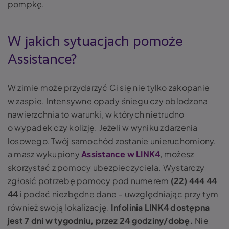
pompkę.
W jakich sytuacjach pomoże
Assistance?
W zimie może przydarzyć Ci się nie tylko zakopanie
w zaspie.
Intensywne opady śniegu czy oblodzona
nawierzchnia to warunki, w których nietrudno
o wypadek czy kolizję. Jeżeli w wyniku zdarzenia
losowego, Twój samochód zostanie unieruchomiony,
a masz wykupiony
Assistance w LINK4
, możesz
skorzystać z pomocy ubezpieczyciela. Wystarczy
zgłosić potrzebę pomocy pod numerem
(22) 444 44
44
i podać niezbędne dane – uwzględniając przy tym
również swoją lokalizację.
Infolinia LINK4 dostępna
jest 7 dni w tygodniu, przez 24 godziny/dobę.
Nie