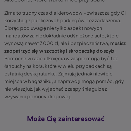
Zima to trudny czas dla kierowców – zwłaszcza gdy Ci
korzystają z publicznych parkingów bez zadaszenia.
Biorąc pod uwagę nie tylko aspekt nowych
mandatów za niedokładnie odśnieżone auto, które
wynoszą nawet 3000 zł, ale i bezpieczeństwa,
musisz
zaopatrzyć się w szczotkę i skrobaczkę do szyb
.
Pomocne w razie utknięcia w zaspie mogą być też
łańcuchy na koła, które w wielu przypadkach są
ostatnią deską ratunku. Zajmują jednak niewiele
miejsca w bagażniku, a naprawdę mogą pomóc, gdy
nie wiesz już,
jak wyjechać z zaspy śniegu
bez
wzywania pomocy drogowej.
Może Cię zainteresować