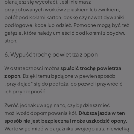
planujesz się wycofać). Jeśli nie masz
przygotowanych worków z piaskiem lub żwirkiem,
połóż pod kołami karton, deskę czy nawet dywaniki
podłogowe, koce lub odzież. Pomocne mogą być też
gałęzie, które należy umieścić pod kołami z obydwu
stron.
6. Wypuść trochę powietrza z opon
W ostateczności można
spuścić trochę powietrza
z opon
. Dzięki temu będą one w pewien sposób
„przyklejać” się do podłoża, co pozwoli przywrócić
ich przyczepność.
Zwróć jednak uwagę na to, czy będziesz mieć
możliwość dopompowania kół.
Dłuższa jazda w ten
sposób nie jest bezpieczna i może uszkodzić opony.
Warto więc mieć w bagażniku swojego auta niewielką