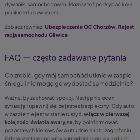
dywaniki samochodowe). Możesz też podsypać koła
piaskiem lub
żwirkiem.
Zobacz również:
Ubezpieczenie OC Chorzów
,
Rejest
racja samochodu Gliwice
FAQ — często zadawane pytania
Co zrobić, gdy mój samochód utknie w zaspie
śniegu i nie mogę go wydostać samodzielnie?
Ważne, by zachować spokój. Następnie oceń
sytuację i upewnij się, że jesteś bezpieczny. Gdy
auto
w zaspie
nie jest w stanie ruszyć,
włącz w pierwszej
kolejności
światła awaryjne
, by poinformować
pozostałych kierowców o utrudnieniach i zagrożeniu.
Gdy wszystkie sposoby samodzielnego wyjazdu ze