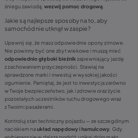
śniegu zawiodą,
wezwij pomoc drogową
.
Jakie są najlepsze sposoby na to, aby
samochód nie utknął w zaspie?
Upewnij się, że masz odpowiednie opony zimowe.
Nie powinny być one zbyt wiekowe i muszą mieć
odpowiednio głęboki bieżnik
zapewniający jazdę
z zachowaniem przyczepności. Stawiaj na
sprawdzone marki i inwestuj w wysokiej jakości
ogumienie. Pamiętaj, że jest to inwestycja zarówno
w Twoje bezpieczeństwo, jak i zdrowie oraz życie
pozostałych uczestników ruchu drogowego wraz
z Twoimi pasażerami.
Kontroluj stan techniczny pojazdu — ze szczególnym
naciskiem na
układ napędowy i hamulcowy
. Gdy
wybierasz się w dalszą podróż, unikaj dróg mało