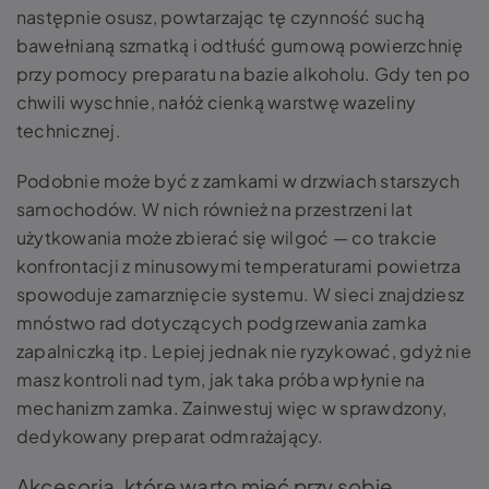
następnie osusz, powtarzając tę czynność suchą
bawełnianą szmatką i odtłuść gumową powierzchnię
przy pomocy preparatu na bazie alkoholu. Gdy ten po
chwili wyschnie, nałóż cienką warstwę wazeliny
technicznej.
Podobnie może być z zamkami w drzwiach starszych
samochodów. W nich również na przestrzeni lat
użytkowania może zbierać się wilgoć — co trakcie
konfrontacji z minusowymi temperaturami powietrza
spowoduje zamarznięcie systemu. W sieci znajdziesz
mnóstwo rad dotyczących podgrzewania zamka
zapalniczką itp. Lepiej jednak nie ryzykować, gdyż nie
masz kontroli nad tym, jak taka próba wpłynie na
mechanizm zamka. Zainwestuj więc w sprawdzony,
dedykowany preparat odmrażający.
Akcesoria, które warto mieć przy sobie