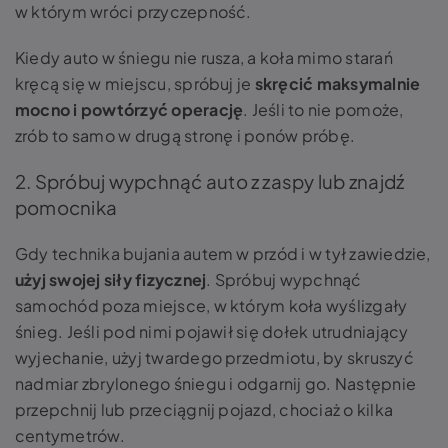
w którym wróci przyczepność.
Kiedy
auto w śniegu
nie rusza, a koła mimo starań
kręcą się w miejscu, spróbuj je
skręcić maksymalnie
mocno i powtórzyć operację
. Jeśli to nie pomoże,
zrób to samo w drugą stronę i ponów próbę.
2. Spróbuj wypchnąć auto z zaspy lub znajdź
pomocnika
Gdy technika bujania autem w przód i w tył zawiedzie,
użyj swojej siły fizycznej
. Spróbuj wypchnąć
samochód poza miejsce, w którym koła wyślizgały
śnieg. Jeśli pod nimi pojawił się dołek utrudniający
wyjechanie, użyj twardego przedmiotu, by skruszyć
nadmiar zbrylonego śniegu i odgarnij go. Następnie
przepchnij lub przeciągnij pojazd, chociaż o kilka
centymetrów.