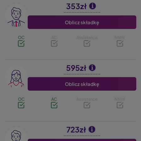
353zł
Image
Oblicz składkę
OC
AC
Assistance
NNW
595zł
Image
Oblicz składkę
OC
AC
Assistance
NNW
723zł
Image