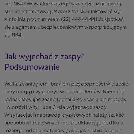
w LINK4? Wszystkie szczegóły znajdziesz na naszej
stronie internetowej. Możesz też skontaktować się
z infolinią pod numerem
(22) 444 44 44
lub spotkać
się z agentem ubezpieczeniowym współpracującym
z LINK4.
Jak wyjechać z zaspy?
Podsumowanie
Walka ze śniegiem i brakiem przyczepności w okresie
zimy mogą przysporzyć wielu problemów. Niemniej
jednak stosując znane techniki kołysania lub metody
„w przód i w tył” uda Ci się wyjechać z zaspy.
W sytuacjach naprawdę kryzysowych należy szukać
sposobów kreatywnych, np. podkładając pod koła
różnego rodzaju materiały (takie jak T-shirt, koc lub