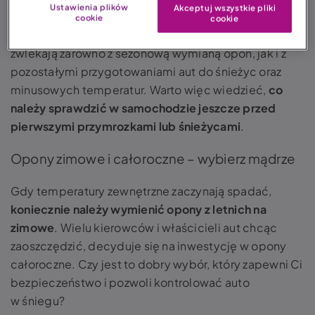
Ustawienia plików
Akceptuj wszystkie pliki
cookie
cookie
Zima często zaskakuje kierowców, którzy często
zwlekają zarówno z sezonową wymianą opon, jak i z
pozostałymi przygotowaniami aut do śnieżyc oraz
minusowych temperatur. Warto więc wiedzieć,
co
należy sprawdzić w samochodzie jeszcze przed
pierwszymi przymrozkami lub śnieżycami
.
Opony zimowe i całoroczne – wybierz mądrze
Gdy temperatury zewnętrzne zaczynają spadać,
koniecznie należy wymienić opony z letnich na
zimowe
. Wielu kierowców i właścicieli aut chcąc
zaoszczędzić, decyduje się na inwestycję w opony
całoroczne. Czy jest to dobry wybór, który zapewni Ci
bezpieczeństwo i pozwoli kontrolować
auto
w śniegu
?