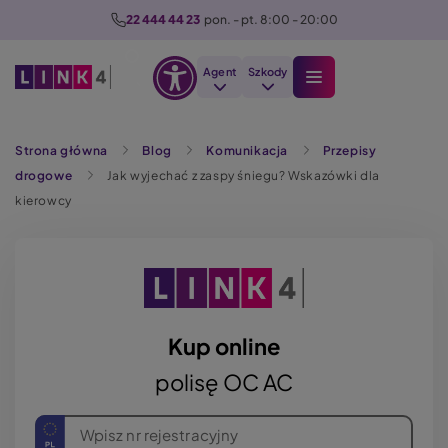
P
22 444 44 23
  pon. - pt. 8:00 - 20:00
r
z
Agent
Szkody
e
Otwórz
j
Szukaj
opcje
d
Strona główna
Blog
Komunikacja
Przepisy
dostępności
ź
drogowe
Jak wyjechać z zaspy śniegu? Wskazówki dla
d
kierowcy
o
t
r
e
ś
c
Kup online
i
polisę OC AC
Wpisz nr rejestracyjny