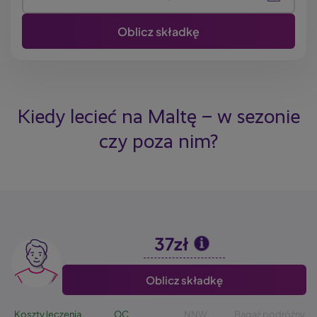
Kiedy lecieć na Maltę – w sezonie
czy poza nim?
37zł
Image
Oblicz składkę
Koszty leczenia
OC
NNW
Bagaż podróżny