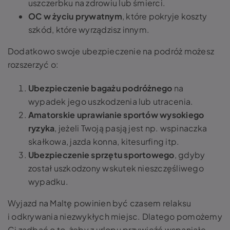
uszczerbku na zdrowiu lub śmierci.
OC w życiu prywatnym
, które pokryje koszty
szkód, które wyrządzisz innym.
Dodatkowo swoje ubezpieczenie na podróż możesz
rozszerzyć o:
Ubezpieczenie bagażu podróżnego
na
wypadek jego uszkodzenia lub utracenia.
Amatorskie uprawianie sportów wysokiego
ryzyka
, jeżeli Twoją pasją jest np. wspinaczka
skałkowa, jazda konna, kitesurfing itp.
Ubezpieczenie sprzętu sportowego
, gdyby
został uszkodzony wskutek nieszczęśliwego
wypadku.
Wyjazd na Maltę powinien być czasem relaksu
i odkrywania niezwykłych miejsc. Dlatego pomożemy
Ci zadbać o to, żeby z urlopu przywieźć wspaniałe