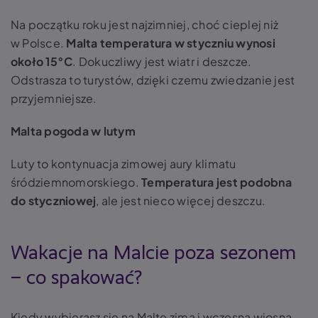
Na początku roku jest najzimniej, choć cieplej niż
w Polsce.
Malta temperatura w styczniu wynosi
około 15°C
. Dokuczliwy jest wiatr i deszcze.
Odstrasza to turystów, dzięki czemu zwiedzanie jest
przyjemniejsze.
Malta pogoda w lutym
Luty to kontynuacja zimowej aury klimatu
śródziemnomorskiego.
Temperatura jest podobna
do styczniowej
, ale jest nieco więcej deszczu.
Wakacje na Malcie poza sezonem
– co spakować?
Kiedy wybierasz się na Maltę zimą i wczesną wiosną,