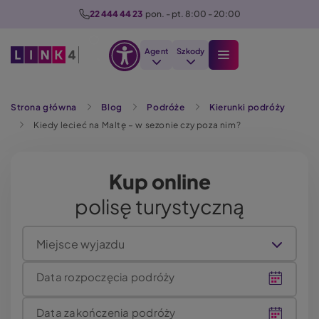
P
22 444 44 23
  pon. - pt. 8:00 - 20:00
r
z
Agent
Szkody
e
Otwórz
j
Szukaj
opcje
d
Strona główna
Blog
Podróże
Kierunki podróży
dostępności
ź
Kiedy lecieć na Maltę – w sezonie czy poza nim?
d
o
t
Kup online
r
polisę turystyczną
e
ś
c
Miejsce wyjazdu
i
Data rozpoczęcia podróży
Data zakończenia podróży