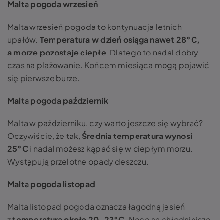
Malta pogoda wrzesień
Malta wrzesień pogoda to kontynuacja letnich
upałów.
Temperatura w dzień osiąga nawet 28°C,
a morze pozostaje ciepłe
. Dlatego to nadal dobry
czas na plażowanie. Końcem miesiąca mogą pojawić
się pierwsze burze.
Malta pogoda październik
Malta w październiku, czy warto jeszcze się wybrać?
Oczywiście, że tak,
Średnia temperatura wynosi
25°C
i nadal możesz kąpać się w ciepłym morzu.
Występują przelotne opady deszczu.
Malta pogoda listopad
Malta listopad pogoda oznacza łagodną jesień
z
temperaturą około 20-22°C
. Noce są chłodniejsze