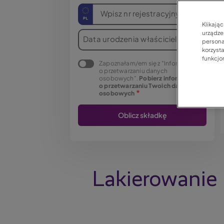
Wpisz nr rejestracyjny
Klikają
urządzen
Data urodzenia właściciela
persona
korzyst
funkcjo
Zapoznałam/em się z "Informacją
o przetwarzaniu danych
osobowych".
Pobierz informację
o przetwarzaniu Twoich danych
osobowych
Lakierowanie z