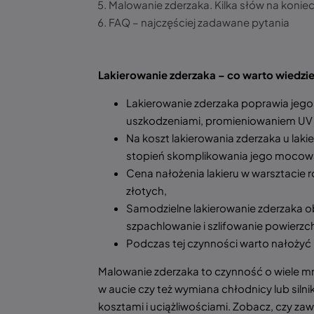
Malowanie zderzaka. Kilka słów na konie
FAQ – najczęściej zadawane pytania
Lakierowanie zderzaka – co warto wiedzi
Lakierowanie zderzaka poprawia jego
uszkodzeniami, promieniowaniem UV 
Na koszt lakierowania zderzaka u lakie
stopień skomplikowania jego mocowan
Cena nałożenia lakieru w warsztacie r
złotych,
Samodzielne lakierowanie zderzaka o
szpachlowanie i szlifowanie powierzch
Podczas tej czynności warto nałożyć
Malowanie zderzaka to czynność o wiele mn
w aucie czy też wymiana chłodnicy lub siln
kosztami i uciążliwościami. Zobacz, czy z