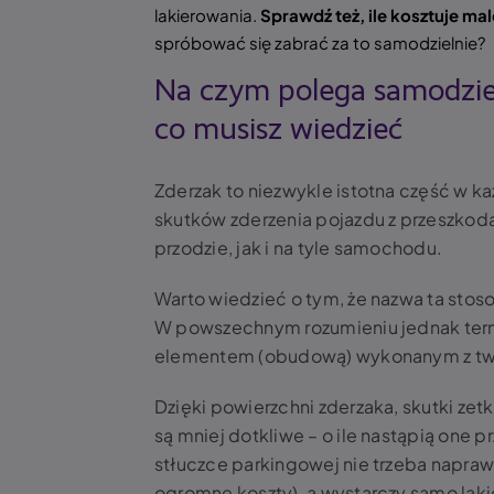
lakierowania.
Sprawdź też, ile kosztuje mal
spróbować się zabrać za to samodzielnie?
Na czym polega samodziel
co musisz wiedzieć
Zderzak to niezwykle istotna część w 
skutków zderzenia pojazdu z przeszkodą
przodzie, jak i na tyle samochodu.
Warto wiedzieć o tym, że nazwa ta stos
W powszechnym rozumieniu jednak term
elementem (obudową) wykonanym z tw
Dzięki powierzchni zderzaka, skutki ze
są mniej dotkliwe – o ile nastąpią one 
stłuczce parkingowej nie trzeba napraw
ogromne koszty), a wystarczy samo lak