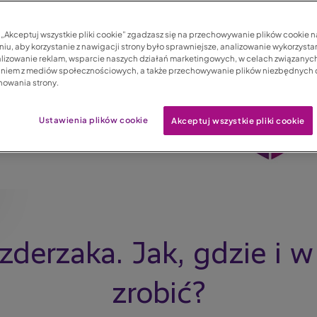
c „Akceptuj wszystkie pliki cookie” zgadzasz się na przechowywanie plików cookie 
iu, aby korzystanie z nawigacji strony było sprawniejsze, analizowanie wykorzystan
lizowanie reklam, wsparcie naszych działań marketingowych, w celach związanych
aniem z mediów społecznościowych, a także przechowywanie plików niezbędnych
nowania strony.
Ustawienia plików cookie
Akceptuj wszystkie pliki cookie
derzaka. Jak, gdzie i w 
zrobić?