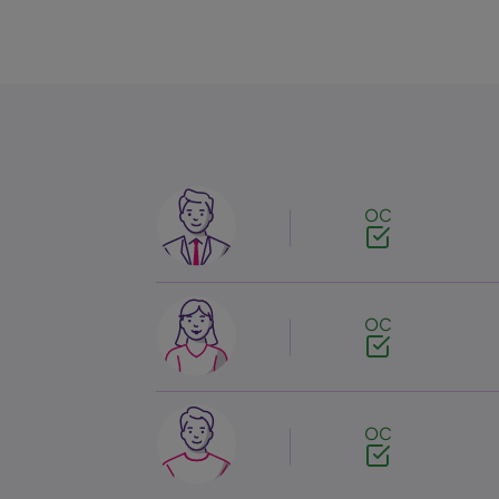
Image
OC
Image
OC
Image
OC