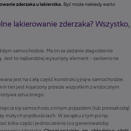
owanie zderzaka u lakiernika.
Być może niekiedy warto
ne lakierowanie zderzaka? Wszystko,
każdym samochodzie. Ma on za zadanie złagodzenie
. Jest to najbardziej wysunięty element – zarówno na
owana jest na całą część konstrukcyjną w samochodzie.
in ten jest kojarzony przede wszystkim z widocznym
orzywa sztucznego.
tknięcia się samochodu z innym pojazdem (lub przeszkodą)
przy małych prędkościach. W związku z tym po np.
iać kilka części jednocześnie (co generowałoby
ierowanie zderzaka.
Chroni on także, np. chłodnicę, silnik