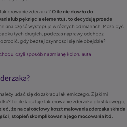
 lakierowanie zderzaka?
O ile nie doszło do
ania lub pęknięcia elementu), to decydują przede
iana część występuje w różnych odmianach. Może być
ypadku tych drugich, podczas naprawy odchodzi
 zrobić, gdy bez tej czynności się nie obejdzie?
odu, czyli sposób na zmianę koloru auta
zderzaka?
eży udać się do zakładu lakierniczego. Z jakimi
dku? To, ile kosztuje lakierowanie zderzaka plastikowego,
zieć, że na całościowy koszt malowania zderzaka składa
części, stopień skomplikowania jego mocowania itd.