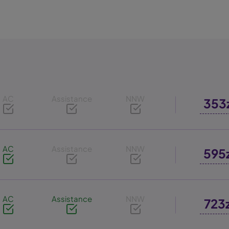
AC
Assistance
NNW
353
AC
Assistance
NNW
595
AC
Assistance
NNW
723