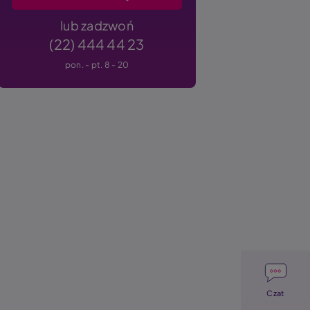
lub zadzwoń
(22) 444 44 23
pon. - pt. 8 - 20
Image
Czat