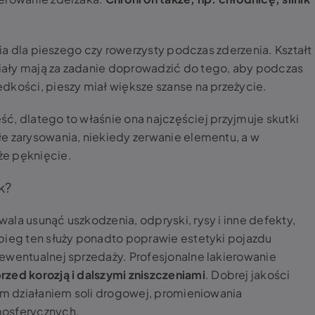
nia dla pieszego czy rowerzysty podczas zderzenia. Kształt
ały mają za zadanie doprowadzić do tego, aby podczas
dkości, pieszy miał większe szanse na przeżycie.
ęść, dlatego to właśnie ona najczęściej przyjmuje skutki
e zarysowania, niekiedy zerwanie elementu, a w
że pęknięcie.
k?
ala usunąć uszkodzenia, odpryski, rysy i inne defekty,
bieg ten służy ponadto poprawie estetyki pojazdu
ewentualnej sprzedaży. Profesjonalne lakierowanie
zed korozją i dalszymi zniszczeniami
. Dobrej jakości
nym działaniem soli drogowej, promieniowania
mosferycznych.