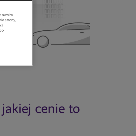
na swoim
ia strony,
 z
 do
jakiej cenie to