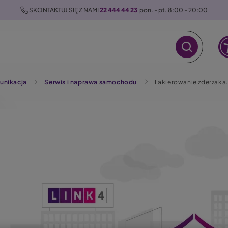
 SKONTAKTUJ SIĘ Z NAMI 
22 444 44 23
  pon. - pt. 8:00 - 20:00
unikacja
Serwis i naprawa samochodu
Lakierowanie zderzaka. J
raz