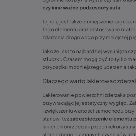
czy inne ważne podzespoły auta.
Jej rolą jest także zmniejszenie zagroże
tego elementu oraz zastosowane materi
zdarzenia drogowego przy mniejszej prę
Jako że jest to najbardziej wysunięta cz
stłuczki. Czasem mogą być to tylko mał
przypadku mocniejszego uderzenia tak
Dlaczego warto lakierować zderza
Lakierowanie powierzchni zderzaka pozw
przywracając jej estetyczny wygląd. Za
i zwiększeniu wartości samochodu przy 
stanowi też
zabezpieczenie elementu pr
lakier chroni zderzak przed niekorzyst
słonecznego oraz innych czynników at