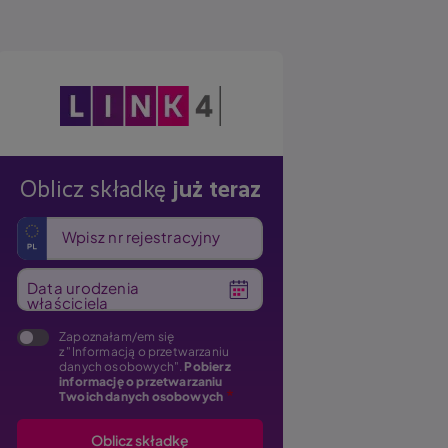
Obraz
Oblicz składkę
już teraz
Wpisz nr rejestracyjny
Data urodzenia
właściciela
Zapoznałam/em się
z "Informacją o przetwarzaniu
danych osobowych".
Pobierz
informację o przetwarzaniu
Twoich danych osobowych