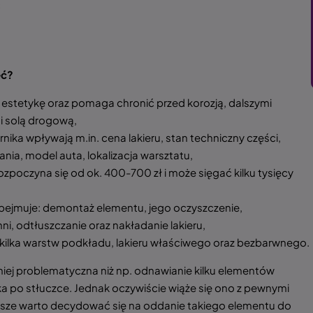
c
eć?
 estetykę oraz pomaga chronić przed korozją, dalszymi
i solą drogową,
rnika wpływają m.in. cena lakieru, stan techniczny części,
ia, model auta, lokalizacja warsztatu,
ozpoczyna się od ok. 400-700 zł i może sięgać kilku tysięcy
bejmuje: demontaż elementu, jego oczyszczenie,
ni, odtłuszczanie oraz nakładanie lakieru,
 kilka warstw podkładu, lakieru właściwego oraz bezbarwnego.
iej problematyczna niż np. odnawianie kilku elementów
ika po stłuczce. Jednak oczywiście wiąże się ono z pewnymi
awsze warto decydować się na oddanie takiego elementu do