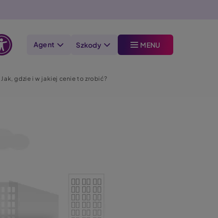
Agent
Szkody
MENU
Otwórz
opcje
ak, gdzie i w jakiej cenie to zrobić?
dostępności