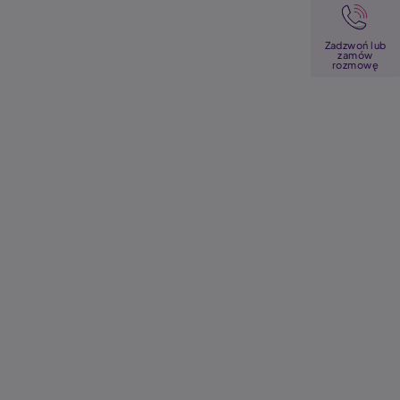
Image
Zadzwoń lub
zamów
rozmowę