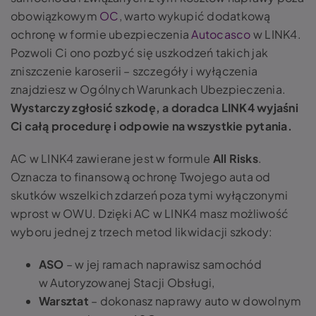
obowiązkowym
OC
, warto wykupić dodatkową
ochronę w formie ubezpieczenia
Autocasco
w LINK4.
Pozwoli Ci ono pozbyć się uszkodzeń takich jak
zniszczenie karoserii – szczegóły i wyłączenia
znajdziesz w Ogólnych Warunkach Ubezpieczenia.
Wystarczy zgłosić szkodę, a doradca LINK4 wyjaśni
Ci całą procedurę i odpowie na wszystkie pytania.
AC w LINK4 zawierane jest w formule
All Risks
.
Oznacza to finansową ochronę Twojego auta od
skutków wszelkich zdarzeń poza tymi wyłączonymi
wprost w OWU. Dzięki AC w LINK4 masz możliwość
wyboru jednej z trzech metod likwidacji szkody:
ASO
– w jej ramach naprawisz samochód
w Autoryzowanej Stacji Obsługi,
Warsztat
– dokonasz naprawy auto w dowolnym