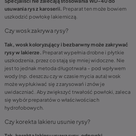
Specjaliści nie zalecają stosowania WD-40 do
usuwania rys z karoserii.
Preparat ten może bowiem
uszkodzić powłokę lakierniczą.
Czy wosk zakrywa rysy?
Tak, wosk koloryzujący i bezbarwny może zakrywać
rysy w lakierze.
Preparat wypełnia drobne i płytkie
uszkodzenia, przez co stają się mniej widoczne. Nie
jest to jednak metoda długotrwała – pod wpływem
wody (np. deszczu czy w czasie mycia auta) wosk
może wypłukiwać się z zarysowań i znów je
uwidaczniać. Aby zwiększyć trwałość powłoki, zaleca
się wybór preparatów o właściwościach
hydrofobowych.
Czy korekta lakieru usunie rysy?
Tak, korekta lakieru usuwa rysy, odpryski,