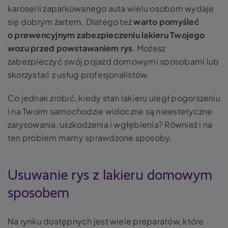
karoserii zaparkowanego auta wielu osobom wydaje
się dobrym żartem. Dlatego też
warto pomyśleć
o prewencyjnym zabezpieczeniu lakieru Twojego
wozu przed powstawaniem rys
. Możesz
zabezpieczyć swój pojazd domowymi sposobami lub
skorzystać z usług profesjonalistów.
Co jednak zrobić, kiedy stan lakieru uległ pogorszeniu
i na Twoim samochodzie widoczne są nieestetyczne
zarysowania, uszkodzenia i wgłębienia? Również i na
ten problem mamy sprawdzone sposoby.
Usuwanie rys z lakieru domowym
sposobem
Na rynku dostępnych jest wiele preparatów, które