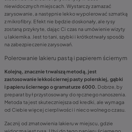
niewidocznych miejscach. Wystarczy zamazać
zarysowanie, a następnie lekko wypolerować szmatką
z mikrofibry. Efekt nie będzie doskonały, ale rysy
zostaną przykryte, dając Ci czas na umówienie wizyty
u lakiernika. Jest to tani, szybki i krótkotrwały sposób
na zabezpieczenie zarysowań.
Polerowanie lakieru pastą i papierem ściernym
Kolejną, znacznie trwalszą metodą, jest
zastosowanie lekkościernej pasty polerskiej, gąbki
i papieru ściernego o gramaturze 6000.
Dobrze, by
preparat był przystosowany do ręcznego nanoszenia.
Metoda ta jest skuteczniejsza od kredki, ale wymaga
od Ciebie więcej cierpliwości i nieco wolnego czasu.
Zacznij od zmatowienia lakieru w miejscu, gdzie
widoczna jest rysa. Użyj do tego papieru ściernego.