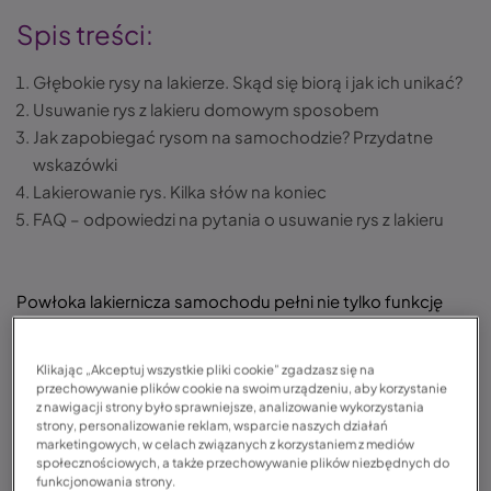
Spis treści:
Głębokie rysy na lakierze. Skąd się biorą i jak ich unikać?
Usuwanie rys z lakieru domowym sposobem
Jak zapobiegać rysom na samochodzie? Przydatne
wskazówki
Lakierowanie rys. Kilka słów na koniec
FAQ – odpowiedzi na pytania o usuwanie rys z lakieru
Powłoka lakiernicza samochodu pełni nie tylko funkcję
estetyczną. Jej zadaniem jest przede wszystkim
zabezpieczenie nadwozia przed działaniem czynników
Klikając „Akceptuj wszystkie pliki cookie” zgadzasz się na
zewnętrznych, takich jak woda, sól czy też zabrudzenia.
przechowywanie plików cookie na swoim urządzeniu, aby korzystanie
z nawigacji strony było sprawniejsze, analizowanie wykorzystania
Dzięki niej Twój pojazd chroniony jest przed rdzą oraz
strony, personalizowanie reklam, wsparcie naszych działań
marketingowych, w celach związanych z korzystaniem z mediów
innymi uszkodzeniami. Dlatego też najlepiej, by lakier
społecznościowych, a także przechowywanie plików niezbędnych do
został nienaruszony. Co jednak zrobić, gdy pojawią się na
funkcjonowania strony.