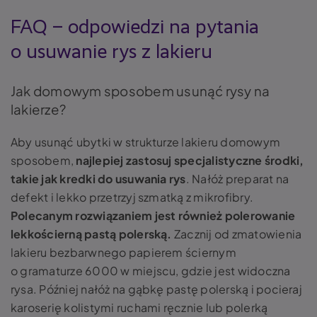
FAQ – odpowiedzi na pytania
o usuwanie rys z lakieru
Jak domowym sposobem usunąć rysy na
lakierze?
Aby usunąć ubytki w strukturze lakieru domowym
sposobem,
najlepiej zastosuj specjalistyczne środki,
takie jak kredki do usuwania rys
. Nałóż preparat na
defekt i lekko przetrzyj szmatką z mikrofibry.
Polecanym rozwiązaniem jest również polerowanie
lekkościerną pastą polerską.
Zacznij od zmatowienia
lakieru bezbarwnego papierem ściernym
o gramaturze 6000 w miejscu, gdzie jest widoczna
rysa. Później nałóż na gąbkę pastę polerską i pocieraj
karoserię kolistymi ruchami ręcznie lub polerką