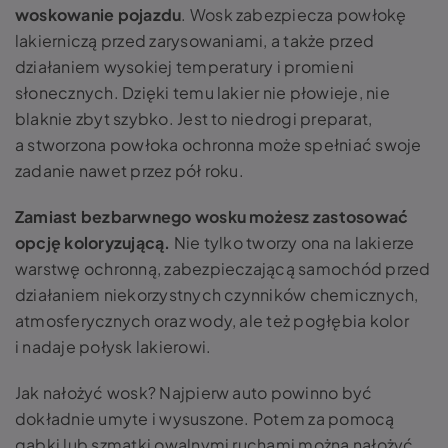
woskowanie pojazdu
. Wosk zabezpiecza powłokę
lakierniczą przed zarysowaniami, a także przed
działaniem wysokiej temperatury i promieni
słonecznych. Dzięki temu lakier nie płowieje, nie
blaknie zbyt szybko. Jest to niedrogi preparat,
a stworzona powłoka ochronna może spełniać swoje
zadanie nawet przez pół roku.
Zamiast bezbarwnego wosku możesz zastosować
opcję koloryzującą.
Nie tylko tworzy ona na lakierze
warstwę ochronną, zabezpieczającą samochód przed
działaniem niekorzystnych czynników chemicznych,
atmosferycznych oraz wody, ale też pogłębia kolor
i nadaje połysk lakierowi.
Jak nałożyć wosk? Najpierw auto powinno być
dokładnie umyte i wysuszone. Potem za pomocą
gąbki lub szmatki owalnymi ruchami można nałożyć