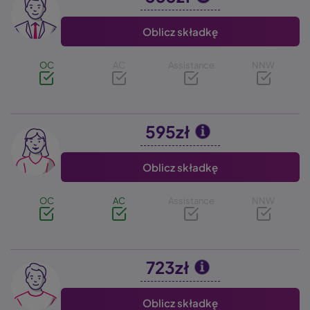
Oblicz składkę
OC
AC
Assistance
NNW
595zł
Image
Oblicz składkę
OC
AC
Assistance
NNW
723zł
Image
Oblicz składkę