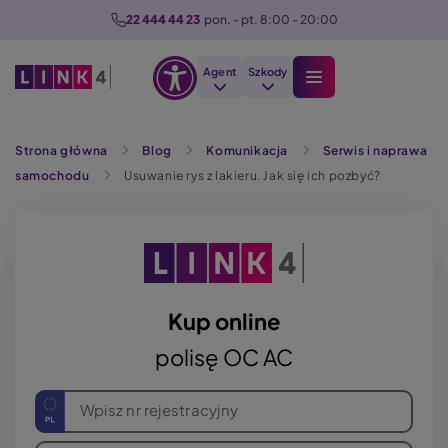
P
22 444 44 23
  pon. - pt. 8:00 - 20:00
r
z
Agent
Szkody
e
Otwórz
j
Szukaj
opcje
d
Strona główna
Blog
Komunikacja
Serwis i naprawa
dostępności
ź
samochodu
Usuwanie rys z lakieru. Jak się ich pozbyć?
d
o
t
r
e
ś
Kup online
c
polisę OC AC
i
Wpisz nr rejestracyjny