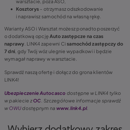
warsztacie, poza ASO,
Kosztorys
– otrzymasz odszkodowanie
i naprawisz samochód na własną rękę.
Warianty ASO i Warsztat możesz ponadto poszerzyć
o dodatkową opcję
Auto zastępcze na czas
naprawy
. LINK4 zapewni Ci
samochód zastępczy do
7 dni
, gdy Twój wóz ulegnie wypadkowi i będzie
wymagał naprawy w warsztacie.
Sprawdź naszą ofertę i dołącz do grona klientów
LINK4!
Ubezpieczenie Autocasco
dostępne w LINK4 tylko
w pakiecie z
OC
. Szczegółowe informacje sprawdź
w
OWU
dostępnym na
www.link4.pl
.
Wybierz dodatkowy zakres