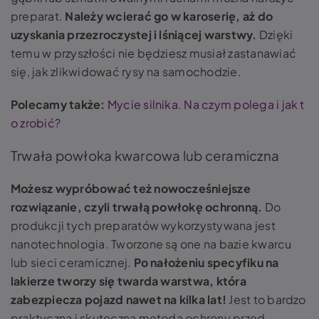
preparat.
Należy wcierać go w karoserię, aż do
uzyskania przezroczystej i lśniącej warstwy.
Dzięki
temu w przyszłości nie będziesz musiał zastanawiać
się, jak zlikwidować rysy na samochodzie.
Polecamy także:
Mycie silnika. Na czym polega i jak t
o zrobić?
Trwała powłoka kwarcowa lub ceramiczna
Możesz wypróbować też nowocześniejsze
rozwiązanie, czyli trwałą powłokę ochronną.
Do
produkcji tych preparatów wykorzystywana jest
nanotechnologia. Tworzone są one na bazie kwarcu
lub sieci ceramicznej.
Po nałożeniu specyfiku na
lakierze tworzy się twarda warstwa, która
zabezpiecza pojazd nawet na kilka lat!
Jest to bardzo
praktyczna i skuteczna metoda ochrony przed