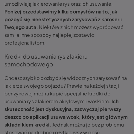
umożliwiają lakierowanie rys oraz ich usuwanie.
Poniżej przedstawimy kilka pomysłów na to, jak
pozbyć się nieestetycznych zarysowań z karoserii
Twojego auta.
Niektóre z nich możesz wypróbować
sam, a inne sposoby najlepiej zostawić
profesjonalistom.
Kredki do usuwania rys z lakieru
samochodowego
Chcesz szybko pozbyć się widocznych zarysowań na
lakierze swojego pojazdu? Prawie na każdej stacji
benzynowej można kupić specjalne kredki do
usuwania rys z lakierem akrylowym i woskiem.
Ich
skuteczność jest dyskusyjna, zazwyczaj pierwszy
deszcz po aplikacji usuwa wosk, który jest głównym
składnikiem kredki.
Jednak można je bez problemu
stosować na drobne i płytkie rysy w dość