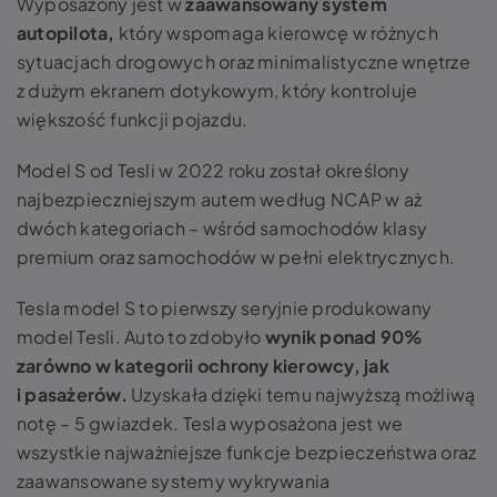
Wyposażony jest w
zaawansowany system
autopilota,
który wspomaga kierowcę w różnych
sytuacjach drogowych oraz minimalistyczne wnętrze
z dużym ekranem dotykowym, który kontroluje
większość funkcji pojazdu.
Model S od Tesli w 2022 roku został określony
najbezpieczniejszym autem według NCAP w aż
dwóch kategoriach – wśród samochodów klasy
premium oraz samochodów w pełni elektrycznych.
Tesla model S to pierwszy seryjnie produkowany
model Tesli. Auto to zdobyło
wynik ponad 90%
zarówno w kategorii ochrony kierowcy, jak
i pasażerów.
Uzyskała dzięki temu najwyższą możliwą
notę – 5 gwiazdek. Tesla wyposażona jest we
wszystkie najważniejsze funkcje bezpieczeństwa oraz
zaawansowane systemy wykrywania