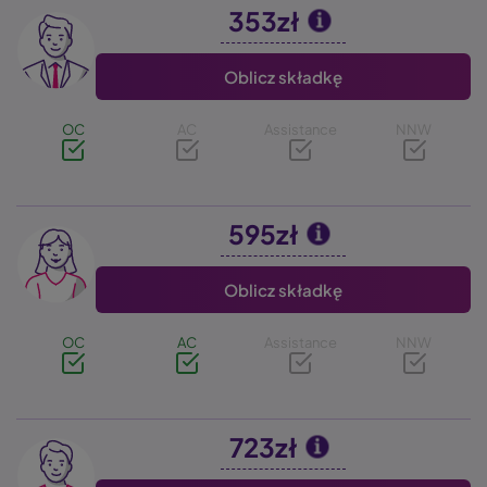
353zł
Image
Oblicz składkę
OC
AC
Assistance
NNW
595zł
Image
Oblicz składkę
OC
AC
Assistance
NNW
723zł
Image