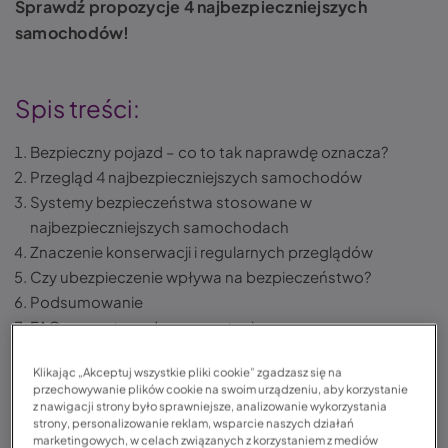
Sprawdź propozycje 4 najbezpieczniejszych
samochodów!
Spis treści:
Bezpieczny pojazd – co to tak naprawdę oznacza?
Przegląd 4 najbezpieczniejszych samochodów
Systemy bezpieczeństwa stosowane w
najbezpieczniejszych samochodach
Znaczenie konserwacji i regularnych przeglądów
Czy ubezpieczenie wpływa na bezpieczeństwo?
Podsumowanie
FAQ — często zadawane pytania
Klikając „Akceptuj wszystkie pliki cookie” zgadzasz się na
przechowywanie plików cookie na swoim urządzeniu, aby korzystanie
Bezpieczny pojazd – co to tak
z nawigacji strony było sprawniejsze, analizowanie wykorzystania
strony, personalizowanie reklam, wsparcie naszych działań
naprawdę oznacza?
marketingowych, w celach związanych z korzystaniem z mediów