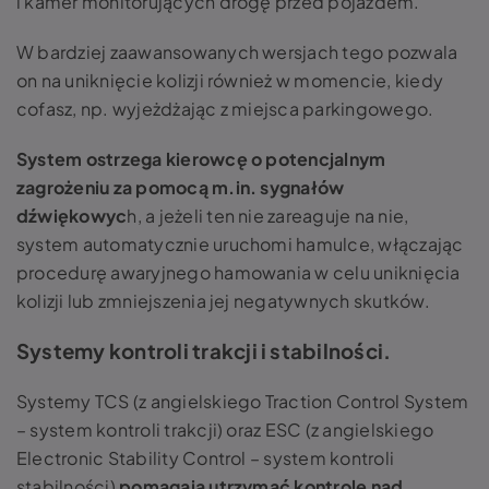
i kamer monitorujących drogę przed pojazdem.
W bardziej zaawansowanych wersjach tego pozwala
on na uniknięcie kolizji również w momencie, kiedy
cofasz, np. wyjeżdżając z miejsca parkingowego.
System ostrzega kierowcę o potencjalnym
zagrożeniu za pomocą m.in. sygnałów
dźwiękowyc
h, a jeżeli ten nie zareaguje na nie,
system automatycznie uruchomi hamulce, włączając
procedurę awaryjnego hamowania w celu uniknięcia
kolizji lub zmniejszenia jej negatywnych skutków.
Systemy kontroli trakcji i stabilności.
Systemy TCS (z angielskiego Traction Control System
– system kontroli trakcji) oraz ESC (z angielskiego
Electronic Stability Control – system kontroli
stabilności)
pomagają utrzymać kontrolę nad