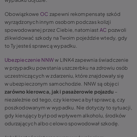
Obowiązkowe
OC
zapewni rekompensatę szkód
wyrządzonych innym osobom podczas kolizji
spowodowanej przez Ciebie, natomiast
AC
pozwoli
zlikwidować szkody na Twoim pojeździe wtedy, gdy
to Ty jesteś sprawcą wypadku.
Ubezpieczenie NNW
w LINK4 zapewnia świadczenie
w przypadku powstania uszczerbku na zdrowiu osób
uczestniczących w zdarzeniu, które znajdowały się
w ubezpieczonym samochodzie. NNW są objęci
zarówno kierowca, jak i pasażerowie pojazdu
–
niezależnie od tego, czy kierowca był sprawcą, czy
poszkodowanym w wypadku. Nie dotyczy to sytuacji,
gdy kierujący był pod wpływem alkoholu, środków
odurzających albo celowo spowodował szkodę.