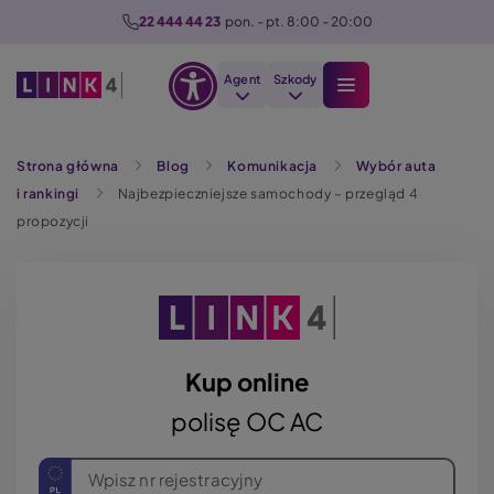
P
22 444 44 23
  pon. - pt. 8:00 - 20:00
r
z
Agent
Szkody
e
Otwórz
j
Szukaj
opcje
d
Strona główna
Blog
Komunikacja
Wybór auta
dostępności
ź
i rankingi
Najbezpieczniejsze samochody – przegląd 4
d
propozycji
o
t
r
e
ś
c
Kup online
i
polisę OC AC
Wpisz nr rejestracyjny