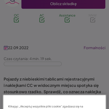
Oblicz składkę
OC
AC
Assistance
NNW
22.09.2022
Formalności
Czas czytania: 4 min. 19 sek.
Pojazdy z niebieskimi tablicami rejestracyjnymi
i naklejkami CC w widocznym miejscu spotyka się
stosunkowo rzadko. Sprawdź, co oznacza naklejka
CC na samochodzie i jak należy zachowywać się, gdy
zobaczysz taki pojazd na drodze.
Klikając „Akceptuj wszystkie pliki cookie” zgadzasz się na