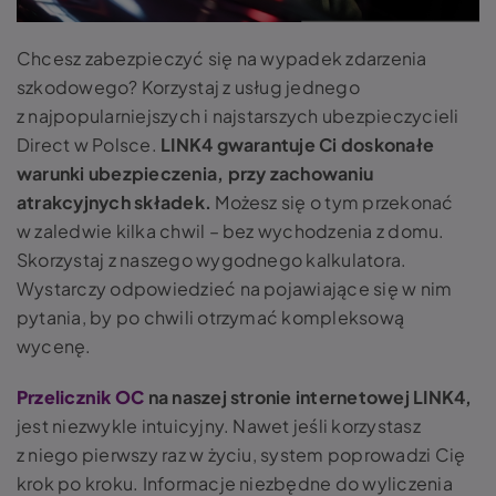
Chcesz zabezpieczyć się na wypadek zdarzenia
szkodowego? Korzystaj z usług jednego
z najpopularniejszych i najstarszych ubezpieczycieli
Direct w Polsce.
LINK4 gwarantuje Ci doskonałe
warunki ubezpieczenia, przy zachowaniu
atrakcyjnych składek.
Możesz się o tym przekonać
w zaledwie kilka chwil – bez wychodzenia z domu.
Skorzystaj z naszego wygodnego kalkulatora.
Wystarczy odpowiedzieć na pojawiające się w nim
pytania, by po chwili otrzymać kompleksową
wycenę.
Przelicznik OC
na naszej stronie internetowej LINK4,
jest niezwykle intuicyjny. Nawet jeśli korzystasz
z niego pierwszy raz w życiu, system poprowadzi Cię
krok po kroku. Informacje niezbędne do wyliczenia