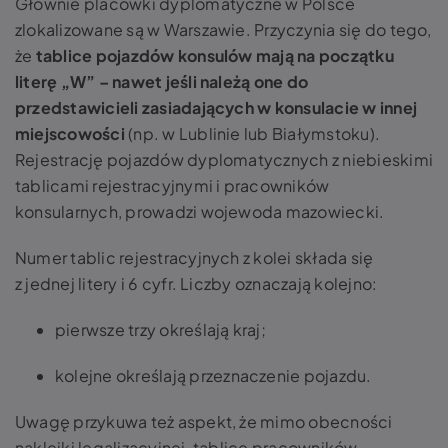
Głównie placówki dyplomatyczne w Polsce
zlokalizowane są w Warszawie. Przyczynia się do tego,
że
tablice pojazdów konsulów mają na początku
literę „W” – nawet jeśli należą one do
przedstawicieli zasiadających w konsulacie w innej
miejscowości
(np. w Lublinie lub Białymstoku).
Rejestrację pojazdów dyplomatycznych z niebieskimi
tablicami rejestracyjnymi i pracowników
konsularnych, prowadzi wojewoda mazowiecki.
Numer tablic rejestracyjnych z kolei składa się
z jednej litery i 6 cyfr. Liczby oznaczają kolejno:
pierwsze trzy określają kraj;
kolejne określają przeznaczenie pojazdu.
Uwagę przykuwa też aspekt, że mimo obecności
naklejki legalizacyjnej, tablice pracowników