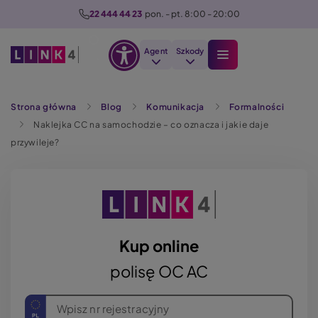
P
22 444 44 23
  pon. - pt. 8:00 - 20:00
r
z
Agent
Szkody
e
Otwórz
j
Szukaj
opcje
d
Strona główna
Blog
Komunikacja
Formalności
dostępności
ź
Naklejka CC na samochodzie – co oznacza i jakie daje
d
przywileje?
o
t
r
e
ś
c
Kup online
i
polisę OC AC
Wpisz nr rejestracyjny