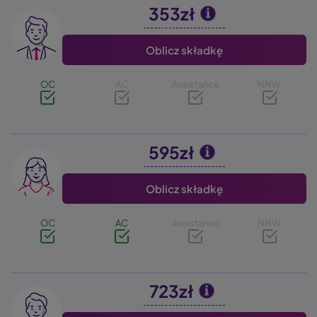
353zł
Image
Oblicz składkę
OC
AC
Assistance
NNW
595zł
Image
Oblicz składkę
OC
AC
Assistance
NNW
723zł
Image