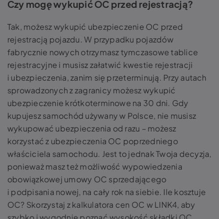
Czy mogę wykupić OC przed rejestracją?
Tak, możesz wykupić ubezpieczenie OC przed
rejestracją pojazdu. W przypadku pojazdów
fabrycznie nowych otrzymasz tymczasowe tablice
rejestracyjne i musisz załatwić kwestie rejestracji
i ubezpieczenia, zanim się przeterminują. Przy autach
sprowadzonych z zagranicy możesz wykupić
ubezpieczenie krótkoterminowe na 30 dni. Gdy
kupujesz samochód używany w Polsce, nie musisz
wykupować ubezpieczenia od razu – możesz
korzystać z ubezpieczenia OC poprzedniego
właściciela samochodu. Jest to jednak Twoja decyzja,
ponieważ masz też możliwość wypowiedzenia
obowiązkowej umowy OC sprzedającego
i podpisania nowej, na cały rok na siebie. Ile kosztuje
OC? Skorzystaj z kalkulatora cen OC w LINK4, aby
szybko i wygodnie poznać wysokość składki OC.