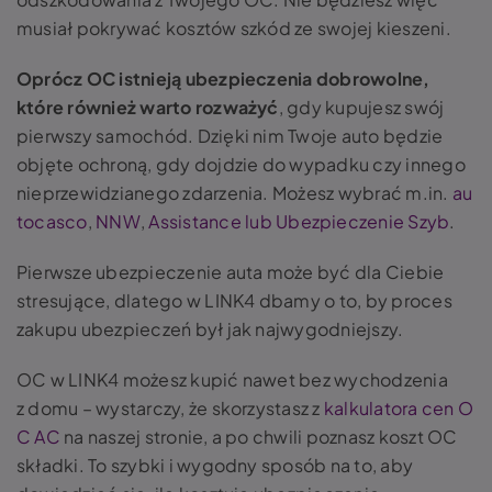
musiał pokrywać kosztów szkód ze swojej kieszeni.
Oprócz OC istnieją ubezpieczenia dobrowolne,
które również warto rozważyć
, gdy kupujesz swój
pierwszy samochód. Dzięki nim Twoje auto będzie
objęte ochroną, gdy dojdzie do wypadku czy innego
nieprzewidzianego zdarzenia. Możesz wybrać m.in.
au
tocasco
,
NNW
,
Assistance lub
Ubezpieczenie Szyb
.
Pierwsze ubezpieczenie auta może być dla Ciebie
stresujące, dlatego w LINK4 dbamy o to, by proces
zakupu ubezpieczeń był jak najwygodniejszy.
OC w LINK4 możesz kupić nawet bez wychodzenia
z domu – wystarczy, że skorzystasz z
kalkulatora cen O
C AC
na naszej stronie, a po chwili poznasz koszt OC
składki. To szybki i wygodny sposób na to, aby