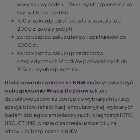
w wyniku wypadku – 1% sumy ubezpieczenia za
każdy 1% uszczerbku,
100 zł za każdy dzień pobytu w szpitalu (do
2000 zł za cały pobyt),
zwrot kosztów zakupu leków i opatrunków do
5000 zł,
zwrot kosztów zakupu przedmiotów
ortopedycznych i środków pomocniczych do
10% sumy ubezpieczenia.
Dodatkowe ubezpieczenie NNW możesz rozszerzyć
o ubezpieczenie
Wracaj Do Zdrowia
, które
dodatkowo zapewnia dostęp do wybranych lekarzy
specjalistów, rehabilitacji ambulatoryjnej, wybranych
badań i zabiegów ambulatoryjnych, diagnostyki RTG,
USG, CT i MRI w razie orzeczenia uszczerbku na
zdrowiu z ubezpieczenia NNW.