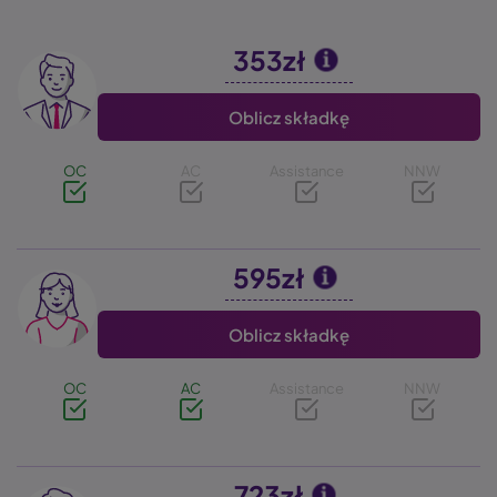
353zł
Image
Oblicz składkę
OC
AC
Assistance
NNW
595zł
Image
Oblicz składkę
OC
AC
Assistance
NNW
723zł