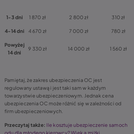
1-3 dni
1 870 zł
2 800 zł
310 zł
4-14 dni
4 670 zł
7 000 zł
780 zł
Powyżej
9 330 zł
14 000 zł
1 560 zł
14 dni
Pamiętaj, że zakres ubezpieczenia OC jest
regulowany ustawą i jest taki sam w każdym
towarzystwie ubezpieczeniowym. Jednak cena
ubezpieczenia OC może różnić się w zależności od
firm ubezpieczeniowych.
Przeczytaj także:
Ile kosztuje ubezpieczenie samoch
odu dla młodego kierowcy? Wiek a zniżki