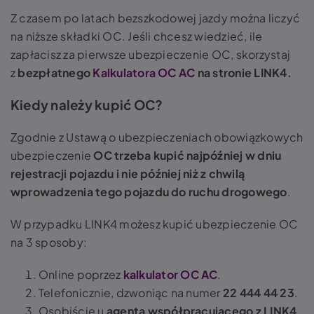
Z czasem po latach bezszkodowej jazdy można liczyć
na niższe składki OC. Jeśli chcesz wiedzieć, ile
zapłacisz za pierwsze ubezpieczenie OC, skorzystaj
z
bezpłatnego
Kalkulatora OC AC
na stronie LINK4.
Kiedy należy kupić OC?
Zgodnie z Ustawą o ubezpieczeniach obowiązkowych
ubezpieczenie
OC trzeba kupić najpóźniej w dniu
rejestracji pojazdu i nie później niż z chwilą
wprowadzenia tego pojazdu do ruchu drogowego
.
W przypadku LINK4 możesz kupić ubezpieczenie OC
na 3 sposoby:
Online poprzez
kalkulator OC AC
.
Telefonicznie, dzwoniąc na numer
22 444 44 23
.
Osobiście u
agenta współpracującego z LINK4
.