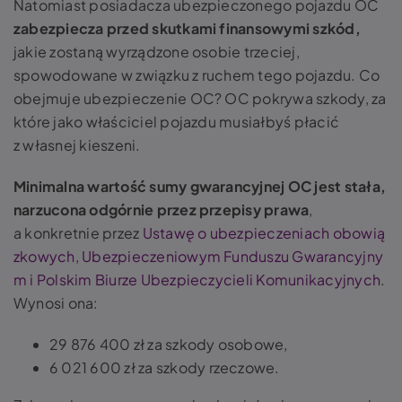
Natomiast posiadacza ubezpieczonego pojazdu OC
zabezpiecza przed skutkami finansowymi szkód,
jakie zostaną wyrządzone osobie trzeciej,
spowodowane w związku z ruchem tego pojazdu.
Co
obejmuje ubezpieczenie OC? OC pokrywa szkody, za
które jako właściciel pojazdu musiałbyś płacić
z własnej kieszeni.
Minimalna wartość sumy gwarancyjnej OC jest stała,
narzucona odgórnie przez przepisy prawa
,
a konkretnie przez
Ustawę o ubezpieczeniach obowią
zkowych, Ubezpieczeniowym Funduszu Gwarancyjny
m i Polskim Biurze Ubezpieczycieli Komunikacyjnych
.
Wynosi ona:
29 876 400 zł za szkody osobowe,
6 021 600 zł za szkody rzeczowe.