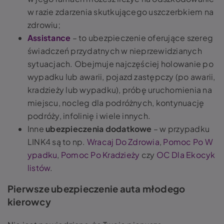
w razie zdarzenia skutkującego uszczerbkiem na
zdrowiu;
Assistance
– to ubezpieczenie oferujące szereg
świadczeń przydatnych w nieprzewidzianych
sytuacjach. Obejmuje najczęściej holowanie po
wypadku lub awarii, pojazd zastępczy (po awarii,
kradzieży lub wypadku), próbę uruchomienia na
miejscu, nocleg dla podróżnych, kontynuację
podróży, infolinię i wiele innych.
Inne
ubezpieczenia dodatkowe
– w przypadku
LINK4 są to np.
Wracaj Do Zdrowia
,
Pomoc Po W
ypadku
,
Pomoc Po Kradzieży
czy
OC Dla Ekocyk
listów
.
Pierwsze ubezpieczenie auta młodego
kierowcy