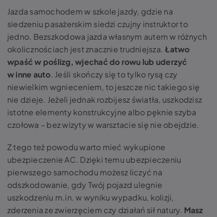
Jazda samochodem w szkole jazdy, gdzie na
siedzeniu pasażerskim siedzi czujny instruktor to
jedno. Bezszkodowa jazda własnym autem w różnych
okolicznościach jest znacznie trudniejsza.
Łatwo
wpaść w poślizg, wjechać do rowu lub uderzyć
w inne auto
. Jeśli skończy się to tylko rysą czy
niewielkim wgnieceniem, to jeszcze nic takiego się
nie dzieje. Jeżeli jednak rozbijesz światła, uszkodzisz
istotne elementy konstrukcyjne albo pęknie szyba
czołowa – bez wizyty w warsztacie się nie obejdzie.
Z tego też powodu warto mieć wykupione
ubezpieczenie AC. Dzięki temu ubezpieczeniu
pierwszego samochodu możesz liczyć na
odszkodowanie, gdy Twój pojazd ulegnie
uszkodzeniu m.in. w wyniku wypadku, kolizji,
zderzenia ze zwierzęciem czy działań sił natury.
Masz