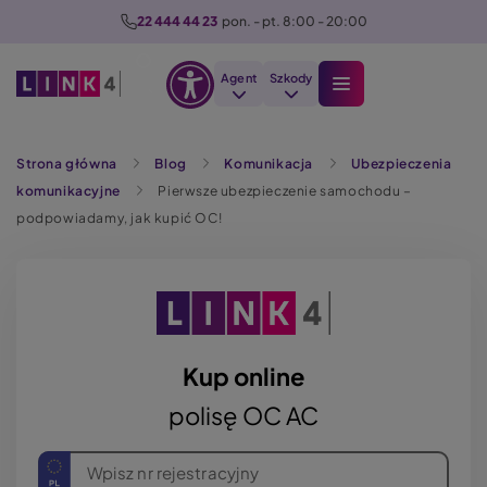
P
22 444 44 23
  pon. - pt. 8:00 - 20:00
r
z
Agent
Szkody
e
Otwórz
j
Szukaj
opcje
d
Strona główna
Blog
Komunikacja
Ubezpieczenia
dostępności
ź
komunikacyjne
Pierwsze ubezpieczenie samochodu –
d
podpowiadamy, jak kupić OC!
o
t
r
e
ś
c
Kup online
i
polisę OC AC
Wpisz nr rejestracyjny