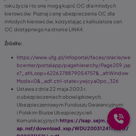
roku życia i to one mogą kupić OC dla młodych
kierowców. Poznaj cenę ubezpieczenia OC dla
młodych kierowców, korzystając z kalkulatora cen
OC dostępnego na stronie LINK4.
Źródło:
https://www.ufg.pl/infoportal/faces/oracle/we
bcenter/portalapp/pagehierarchy/Page259.jsp
x?_afrLoop=6226278879054757&_afrWindow
Mode=0&_adf.ctrl-state=ywjcya0po_326
Ustawa z dnia 22 maja 2003 r.
o ubezpieczeniach obowiązkowych,
Ubezpieczeniowym Funduszu Gwarancyjnym
i Polskim Biurze Ubezpieczycieli
Komunikacyjnych
https://isap.sejm.gov.pl/is
ap.nsf/download.xsp/WDU20031241152/U/