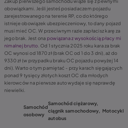
Zakup pierwszego samochodu wiąże się z pewnymi
obowiązkami. Jeśli jesteś posiadaczem pojazdu
zarejestrowanego na terenie RP, co do którego
istnieje obowiązek ubezpieczeniowy, to dany pojazd
musi mieć OC. W przeciwnym razie zapłacisz karę za
jego brak. Jest ona
powiązana z wysokością płacy mi
nimalnej brutto
. Od 1 stycznia 2025 roku kara za brak
OC wynosi od 1870 zł (brak OC od 1 do 3 dni), aż do
9330 zł (w przypadku braku OC pojazdu powyżej 14
dni). Warto o tym pamiętać - przy karach sięgających
ponad 9 tysięcy złotych koszt OC dla młodych
kierowców na pierwsze auto wydaje się naprawdę
niewielki.
Samochód ciężarowy,
Samochód
ciągnik samochodowy,
Motocykl
osobowy
autobus