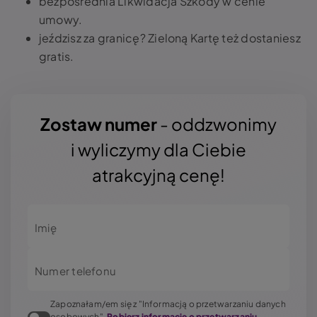
bezpośrednia Likwidacja Szkody w cenie
umowy.
jeździsz za granicę? Zieloną Kartę też dostaniesz
gratis.
Zostaw numer
- oddzwonimy
i wyliczymy dla Ciebie
atrakcyjną cenę!
Imię
Numer telefonu
Zapoznałam/em się z "Informacją o przetwarzaniu danych
osobowych".
Pobierz informację o przetwarzaniu