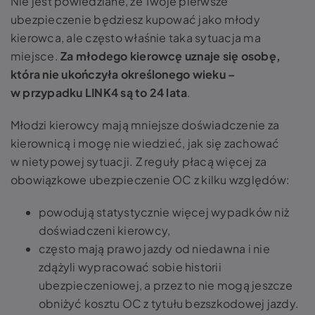
Nie jest powiedziane, że Twoje pierwsze
ubezpieczenie będziesz kupować jako młody
kierowca, ale często właśnie taka sytuacja ma
miejsce.
Za młodego kierowcę uznaje się osobę,
która nie ukończyła określonego wieku –
w przypadku LINK4 są to 24 lata
.
Młodzi kierowcy mają mniejsze doświadczenie za
kierownicą i mogę nie wiedzieć, jak się zachować
w nietypowej sytuacji. Z reguły płacą więcej za
obowiązkowe ubezpieczenie OC z kilku względów:
powodują statystycznie więcej wypadków niż
doświadczeni kierowcy,
często mają prawo jazdy od niedawna i nie
zdążyli wypracować sobie historii
ubezpieczeniowej, a przez to nie mogą jeszcze
obniżyć kosztu OC z tytułu bezszkodowej jazdy.