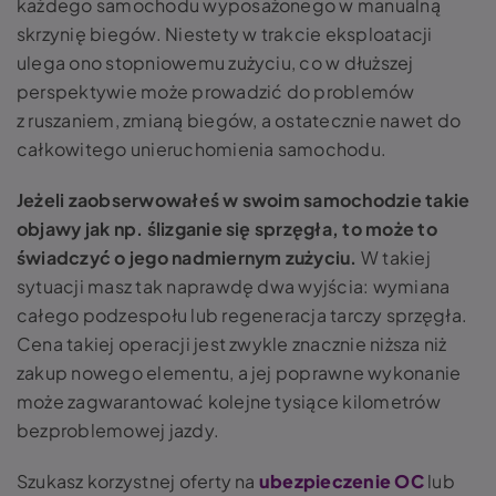
każdego samochodu wyposażonego w manualną
skrzynię biegów. Niestety w trakcie eksploatacji
ulega ono stopniowemu zużyciu, co w dłuższej
perspektywie może prowadzić do problemów
z ruszaniem, zmianą biegów, a ostatecznie nawet do
całkowitego unieruchomienia samochodu.
Jeżeli zaobserwowałeś w swoim samochodzie takie
objawy jak np. ślizganie się sprzęgła, to może to
świadczyć o jego nadmiernym zużyciu.
W takiej
sytuacji masz tak naprawdę dwa wyjścia: wymiana
całego podzespołu lub regeneracja tarczy sprzęgła.
Cena takiej operacji jest zwykle znacznie niższa niż
zakup nowego elementu, a jej poprawne wykonanie
może zagwarantować kolejne tysiące kilometrów
bezproblemowej jazdy.
Szukasz korzystnej oferty na
ubezpieczenie OC
lub