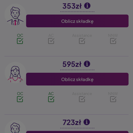
353zł
Image
Oblicz składkę
OC
AC
Assistance
NNW
595zł
Image
Oblicz składkę
OC
AC
Assistance
NNW
723zł
Image