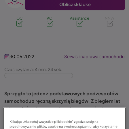
Oblicz składkę
OC
AC
Assistance
NNW
30.06.2022
Serwis i naprawa samochodu
Czas czytania: 4 min. 24 sek.
Sprzęgło to jeden z podstawowych podzespołów
samochodu z ręczną skrzynią biegów. Z biegiem lat
i kilometrów ulega ono stopniowemu zużyciu.
Alternatywną opcją dla jego wymiany jest
Klikając „Akceptuj wszystkie pliki cookie” zgadzasz się na
regeneracja sprzęgła.
przechowywanie plików cookie na swoim urządzeniu, aby korzystanie