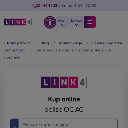
P
22 444 44 23
  pon. - pt. 8:00 - 20:00
r
z
Agent
Szkody
e
Otwórz
j
Szukaj
opcje
d
Strona główna
Blog
Komunikacja
Serwis i naprawa
dostępności
ź
samochodu
Regeneracja sprzęgła. Na czym polega i ile
d
kosztuje?
o
t
r
e
ś
c
Kup online
i
polisę OC AC
Wpisz nr rejestracyjny