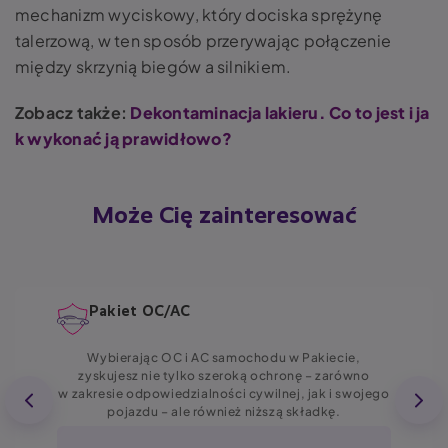
mechanizm wyciskowy, który dociska sprężynę
talerzową, w ten sposób przerywając połączenie
między skrzynią biegów a silnikiem.
Zobacz także:
Dekontaminacja lakieru. Co to jest i ja
k wykonać ją prawidłowo?
Może Cię zainteresować
Pakiet OC/AC
Wybierając OC i AC samochodu w Pakiecie,
zyskujesz nie tylko szeroką ochronę – zarówno
w zakresie odpowiedzialności cywilnej, jak i swojego
pojazdu – ale również niższą składkę.