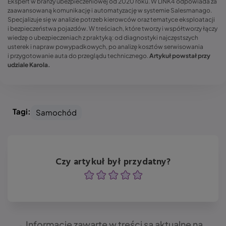
Ekspert w branży ubezpieczeniowej od 2020 roku. W LINK4 odpowiada za
zaawansowaną komunikację i automatyzację w systemie Salesmanago.
Specjalizuje się w analizie potrzeb kierowców oraz tematyce eksploatacji
i bezpieczeństwa pojazdów. W treściach, które tworzy i współtworzy łączy
wiedzę o ubezpieczeniach z praktyką: od diagnostyki najczęstszych
usterek i napraw powypadkowych, po analizę kosztów serwisowania
i przygotowanie auta do przeglądu technicznego.
Artykuł powstał przy
udziale Karola.
Tagi:
Samochód
Czy artykuł był przydatny?
Ocena
Ocena
Ocena
Ocena
Ocena
Informacje zawarte w treści są aktualne na