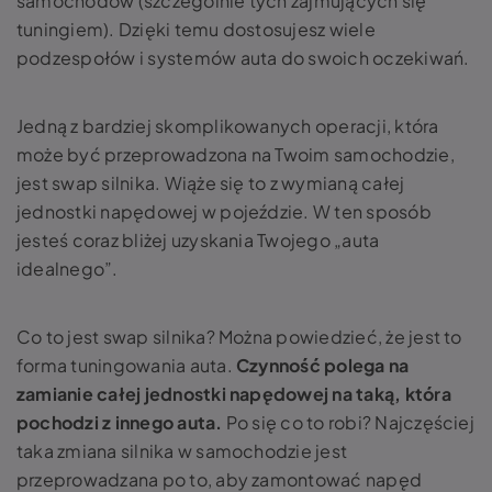
samochodów (szczególnie tych zajmujących się
tuningiem). Dzięki temu dostosujesz wiele
podzespołów i systemów auta do swoich oczekiwań.
Jedną z bardziej skomplikowanych operacji, która
może być przeprowadzona na Twoim samochodzie,
jest swap silnika. Wiąże się to z wymianą całej
jednostki napędowej w pojeździe. W ten sposób
jesteś coraz bliżej uzyskania Twojego „auta
idealnego”.
Co to jest swap silnika? Można powiedzieć, że jest to
forma tuningowania auta.
Czynność polega na
zamianie całej jednostki napędowej na taką, która
pochodzi z innego auta.
Po się co to robi? Najczęściej
taka zmiana silnika w samochodzie jest
przeprowadzana po to, aby zamontować napęd