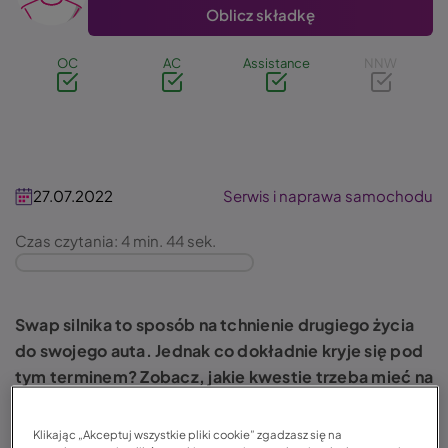
Oblicz składkę
OC
AC
Assistance
NNW
27.07.2022
Serwis i naprawa samochodu
Czas czytania: 4 min. 44 sek.
Swap silnika to sposób na tchnienie drugiego życia
do swojego auta. Jednak co dokładnie kryje się pod
tym terminem? Zobacz, jakie kwestie trzeba mieć na
uwadze podczas wykonywania swapu silnika. Czytaj
dalej!
Klikając „Akceptuj wszystkie pliki cookie” zgadzasz się na