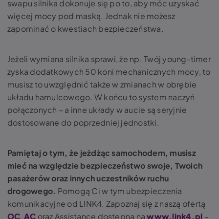
swapu silnika dokonuje się po to, aby móc uzyskać
więcej mocy pod maską. Jednak nie możesz
zapominać o kwestiach bezpieczeństwa.
Jeżeli wymiana silnika sprawi, że np. Twój young-timer
zyska dodatkowych 50 koni mechanicznych mocy, to
musisz to uwzględnić także w zmianach w obrębie
układu hamulcowego. W końcu to system naczyń
połączonych – a inne układy w aucie są seryjnie
dostosowane do poprzedniej jednostki.
Pamiętaj o tym, że jeżdżąc samochodem, musisz
mieć na względzie bezpieczeństwo swoje, Twoich
pasażerów oraz innych uczestników ruchu
drogowego.
Pomogą Ci w tym ubezpieczenia
komunikacyjne od LINK4. Zapoznaj się z naszą ofertą
OC
,
AC
oraz Assistance dostępną na
www.link4.pl
–