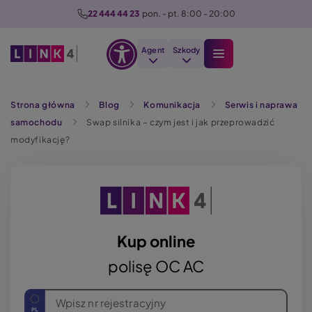
P
22 444 44 23
  pon. - pt. 8:00 - 20:00
r
z
Agent
Szkody
e
Otwórz
j
Szukaj
opcje
d
Strona główna
Blog
Komunikacja
Serwis i naprawa
dostępności
ź
samochodu
Swap silnika – czym jest i jak przeprowadzić
d
modyfikację?
o
t
r
e
ś
c
Kup online
i
polisę OC AC
Wpisz nr rejestracyjny