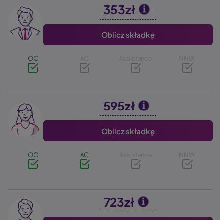
353zł
Image
Oblicz składkę
OC
AC
Assistance
NNW
595zł
Image
Oblicz składkę
OC
AC
Assistance
NNW
723zł
Image