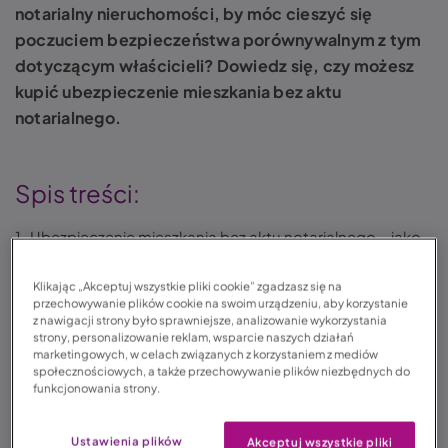
notarialny nieruchomości, by móc cieszyć się
poczuciem bezpieczeństwa porównywalnym z tym
dotyczącym właścicieli? Dowiedz się, czy możesz
kupić ubezpieczenie mieszkania bez aktu
notarialnego.
Spis treści:
Ubezpieczenie mieszkania bez aktu notarialnego – jako
najemca. Czy to w ogóle możliwe?
Co możesz zyskać, kupując ubezpieczenie mieszkania?
Klikając „Akceptuj wszystkie pliki cookie” zgadzasz się na
przechowywanie plików cookie na swoim urządzeniu, aby korzystanie
Ubezpieczenie mieszkania w LINK4 – jak zgłosić szkodę?
z nawigacji strony było sprawniejsze, analizowanie wykorzystania
Podsumowanie
strony, personalizowanie reklam, wsparcie naszych działań
marketingowych, w celach związanych z korzystaniem z mediów
FAQ – często zadawane pytania
społecznościowych, a także przechowywanie plików niezbędnych do
funkcjonowania strony.
Rynek nieruchomości na wynajem w Polsce wyniósł
Ustawienia plików
Akceptuj wszystkie pliki