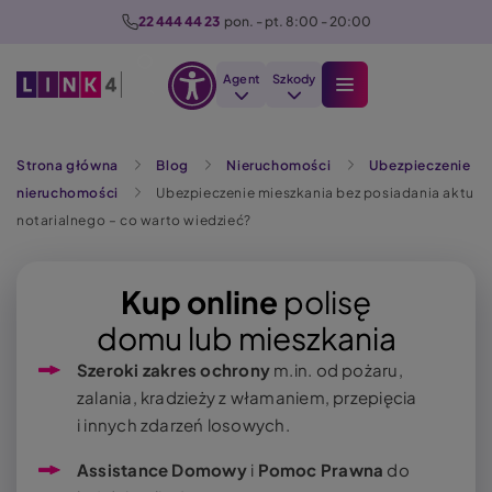
P
22 444 44 23
  pon. - pt. 8:00 - 20:00
r
z
Agent
Szkody
e
Otwórz
j
Szukaj
opcje
d
Strona główna
Blog
Nieruchomości
Ubezpieczenie
dostępności
ź
nieruchomości
Ubezpieczenie mieszkania bez posiadania aktu
d
notarialnego – co warto wiedzieć?
o
t
r
Kup online
polisę
e
domu lub mieszkania
ś
Szeroki zakres ochrony
m.in. od pożaru,
c
zalania, kradzieży z włamaniem, przepięcia
i
i innych zdarzeń losowych.
Assistance Domowy
i
Pomoc Prawna
do