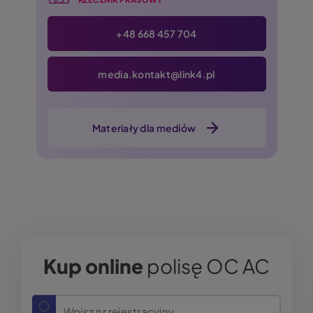
+48 668 457 704
media.kontakt@link4.pl
Materiały dla mediów
Kup online
polisę OC AC
Wpisz nr rejestracyjny