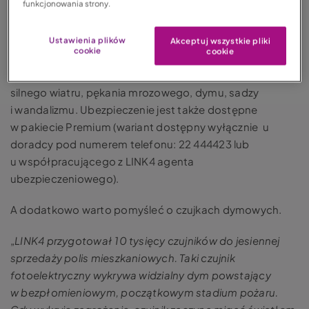
funkcjonowania strony.
Dlatego też warto pomyśleć o ubezpieczeniu mieszkania
bądź domu.Produkt LINK4 DOM obejmuje m.in.
ubezpieczenie od zdarzeń losowych. W wariancie
Ustawienia plików
Akceptuj wszystkie pliki
cookie
cookie
podstawowym chroni w razie wystąpienia 23 zdarzeń m.
in. pożaru, uderzenia pioruna, przepięcia, eksplozji,
silnego wiatru, pękania mrozowego, dymu, sadzy
i wandalizmu. Ubezpieczenie jest także dostępne
w pakiecie Premium (wariant dostępny wyłącznie u
doradcy pod numerem telefonu: 22 444423 lub
u współpracującego z LINK4 agenta
ubezpieczeniowego).
A dodatkowo warto pomyśleć o czujkach dymowych.
„
LINK4 przygotował 10 tysięcy czujników do jesiennej
sprzedaży polis mieszkaniowych. Taki czujnik
fotoelektryczny wykrywa widzialny dym powstający
w bezpłomieniowym, początkowym stadium pożaru.