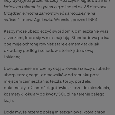
Gdy wykryje zagrożenie, czujnik zaczyna migać światłem
ledowym i alarmuje syreną o głośności ok. 85 decybeli.
Urządzenie można zamontować samodzielnie na
suficie.”
– mówi Agnieszka Wrońska, prezes LINK4.
Każdy może ubezpieczyć swój dom lub mieszkanie wraz
z rzeczami, które się w nim znajdują. Standardowa polisa
obejmuje ochroną również stałe elementy takie jak
okładziny podłóg i schodów, stolarkę drzwiową
i okienną.
Ubezpieczeniem możemy objąć również rzeczy osobiste
ubezpieczającego i domowników od rabunku poza
miejscem zamieszkania: teczki, torby, portfele,
dokumenty tożsamości, gotówkę, klucze do mieszkania,
kosmetyki, okulary do kwoty 500 zł na terenie całego
kraju.
Dodajmy, że razem z polisą mieszkaniową, która chroni