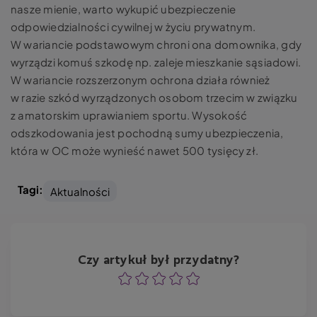
nasze mienie, warto wykupić ubezpieczenie
odpowiedzialności cywilnej w życiu prywatnym.
W wariancie podstawowym chroni ona domownika, gdy
wyrządzi komuś szkodę np. zaleje mieszkanie sąsiadowi.
W wariancie rozszerzonym ochrona działa również
w razie szkód wyrządzonych osobom trzecim w związku
z amatorskim uprawianiem sportu. Wysokość
odszkodowania jest pochodną sumy ubezpieczenia,
która w OC może wynieść nawet 500 tysięcy zł.
Tagi:
Aktualności
Czy artykuł był przydatny?
Ocena
Ocena
Ocena
Ocena
Ocena