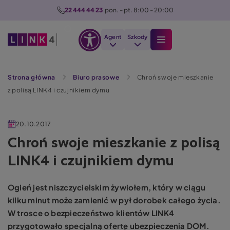
P
22 444 44 23
  pon. - pt. 8:00 - 20:00
r
z
Agent
Szkody
e
Otwórz
j
Szukaj
opcje
d
Strona główna
Biuro prasowe
Chroń swoje mieszkanie
dostępności
ź
z polisą LINK4 i czujnikiem dymu
d
o
t
20.10.2017
r
Chroń swoje mieszkanie z polisą
e
LINK4 i czujnikiem dymu
ś
c
i
Ogień jest niszczycielskim żywiołem, który w ciągu
kilku minut może zamienić w pył dorobek całego życia.
W trosce o bezpieczeństwo klientów LINK4
przygotowało specjalną ofertę
ubezpieczenia DOM
.