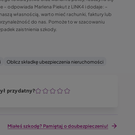
ie – odpowiada Marlena Piekut z LINK4 i dodaje: –
 naszą własnością, warto mieć rachunki, faktury lub
przynależność do nas. Pomoże to w szacowaniu
adek zaistnienia szkody.
i
Oblicz składkę ubezpieczenia nieruchomości
był przydatny?
Ocena
Ocena
Ocena
Ocena
Ocena
Miałeś szkodę? Pamiętaj o doubezpieczeniu!