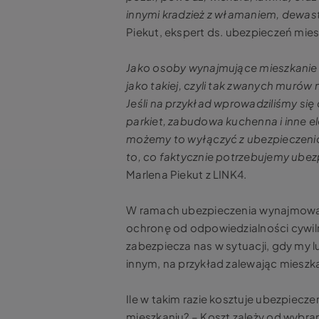
innymi kradzież z włamaniem, dewast
Piekut, ekspert ds. ubezpieczeń mie
Jako osoby wynajmujące mieszkanie
jako takiej, czyli tak zwanych murów
Jeśli na przykład wprowadziliśmy się 
parkiet, zabudowa kuchenna i inne el
możemy to wyłączyć z ubezpieczenio
to, co faktycznie potrzebujemy ubezp
Marlena Piekut z LINK4.
W ramach ubezpieczenia wynajmowa
ochronę od odpowiedzialności cywiln
zabezpiecza nas w sytuacji, gdy my 
innym, na przykład zalewając mieszk
Ile w takim razie kosztuje ubezpie
mieszkaniu? – Koszt zależy od wybran