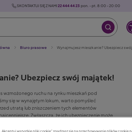
 SKONTAKTUJ SIĘ Z NAMI 
22 444 44 23
  pon. - pt. 8:00 - 20:00
łówna
Biuro prasowe
Wynajmujesz mieszkanie? Ubezpiecz swój
nie? Ubezpiecz swój majątek!
as wzmożonego ruchu na rynku mieszkań pod
liśmy się w wynajętym lokum, warto pomyśleć
rzed utratą lub zniszczeniem tych elementów
ajcenniejsze. Zwłaszcza, że ich ubezpieczenie może
c „Akceptuj wszystkie pliki cookie” zgadzasz się na przechowywanie plików cookie 