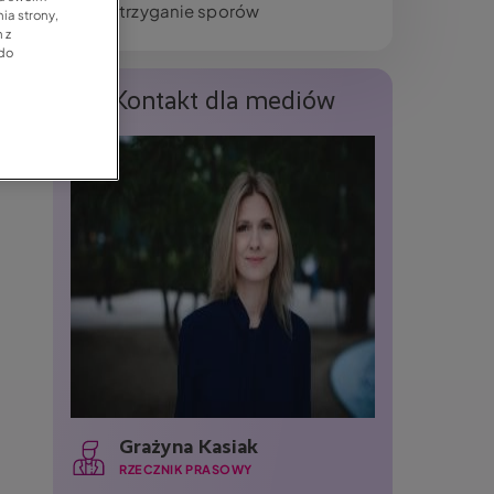
Rozstrzyganie sporów
ia strony,
 z
 do
Kontakt dla mediów
Grażyna Kasiak
RZECZNIK PRASOWY