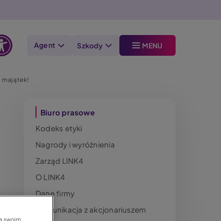
Agent
Szkody
MENU
Otwórz
opcje
 majątek!
dostępności
Menu
Biuro prasowe
Kodeks etyki
Nagrody i wyróżnienia
Zarząd LINK4
O LINK4
Dane firmy
Komunikacja z akcjonariuszem
na swoim