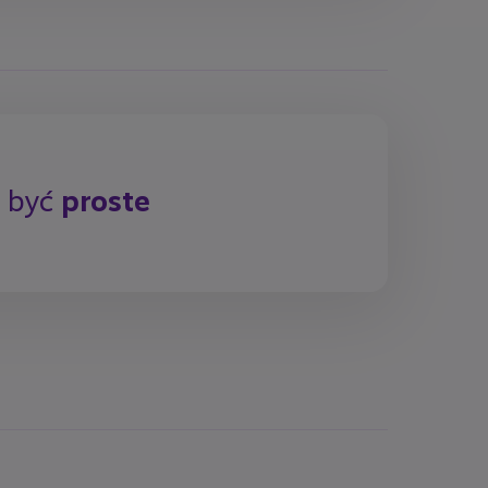
y być
proste