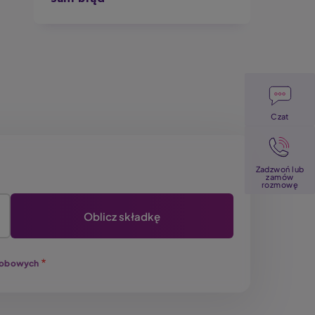
Image
Czat
Image
Zadzwoń lub
zamów
rozmowę
osobowych