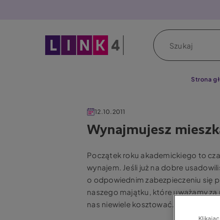
P
r
z
Szukaj
e
j
d
ź
Strona g
d
o
12.10.2011
t
Wynajmujesz mieszka
r
e
ś
Początek roku akademickiego to cz
c
wynajem. Jeśli już na dobre usadowi
i
o odpowiednim zabezpieczeniu się p
naszego majątku, które uważamy za n
nas niewiele kosztować.
Klikają