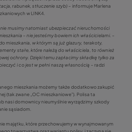
acja, rabunek, stłuczenie szyb)
– informuje Marlena
szkaniowych w LINK4.
 nie musimy natomiast ubezpieczać nieruchomości
 mieszkania – nie jesteśmy bowiem ich właścicielami. –
do mieszkania, w którym są już glazury, terakoty,
ementy stałe, które należą do właściciela, to również
wej ochrony. Dzięki temu zapłacimy składkę tylko za
ieczyć i co jest w pełni naszą własnością
– radzi
nego mieszkania możemy także dodatkowo zakupić
ej (tak zwane „OC mieszkaniowe”). Polisa ta
lub nasi domownicy nieumyślnie wyrządzimy szkody
anie sąsiadom.
czenie majątku, które przechowujemy w wynajmowanym
ego towarzystwa oraz wariantu polisy, i zaczyna się