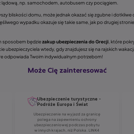
nież lądową, np. samochodem, autobusem czy pociągiem.
zy bliskości domu, może jednak okazać się zgubne i dotkliwe d
iwego wypadku okazuje się takie same, jak po drugiej stronie
zym sposobem będzie
zakup
ubezpieczenia do Grecji
, które pok
rcie ubezpieczyciela wtedy, gdy znajdujesz się na rajskich wak
tóre odpowiada Twoim indywidualnym potrzebom!
Może Cię zainteresować
Ubezpieczenie turystyczne -
Podróże Europa i Świat
Ubezpieczenie na wyjazd za granicę
polega na zapewnieniu ochrony
ubezpieczeniowej podczas pobytu
w innych krajach, niż Polska. LINK4