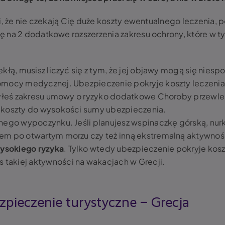
ci, że nie czekają Cię duże koszty ewentualnego leczenia,
ę na 2 dodatkowe rozszerzenia zakresu ochrony, które w 
ekłą, musisz liczyć się z tym, że jej objawy mogą się nies
 pomocy medycznej. Ubezpieczenie pokryje koszty leczen
rzyłeś zakresu umowy o ryzyko dodatkowe Choroby przewlekł
e koszty do wysokości sumy ubezpieczenia.
wnego wypoczynku. Jeśli planujesz wspinaczkę górską, nur
tem po otwartym morzu czy też inną ekstremalną aktywno
ysokiego ryzyka
. Tylko wtedy ubezpieczenie pokryje koszt
takiej aktywności na wakacjach w Grecji.
pieczenie turystyczne – Grecja