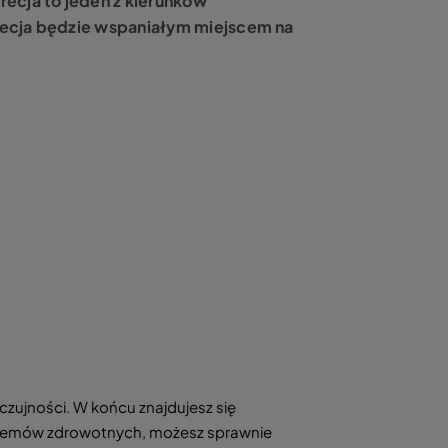
recja to jeden z kierunków
Grecja będzie wspaniałym miejscem na
czujności. W końcu znajdujesz się
roblemów zdrowotnych, możesz sprawnie