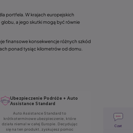
la portfela. W krajach europejskich
 globu, a jego skutki mogą być równie
ryje finansowe konsekwencje różnych szkód
acjach ponad tysiąc kilometrów od domu.
Ubezpieczenie Podróże + Auto
Ubezpi
Assistance Standard
Image
Auto Assistance Standard to
Dzięki po
krótkoterminowe ubezpieczenie, które
odpoczywa
działa niemal w całej Europie. Decydując
w przypadku
Czat
się na ten produkt, zyskujesz pomoc
czy probl