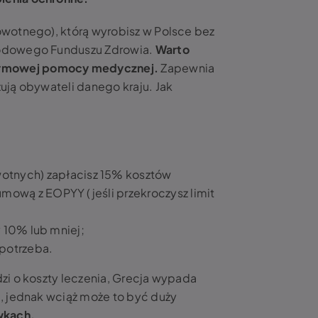
owotnego), którą wyrobisz w Polsce bez
arodowego Funduszu Zdrowia.
Warto
 darmowej pomocy medycznej.
Zapewnia
ują obywateli danego kraju. Jak
tnych) zapłacisz 15% kosztów
mową z EOPYY (jeśli przekroczysz limit
y 10% lub mniej;
 potrzeba.
zi o koszty leczenia, Grecja wypada
e, jednak wciąż może to być duży
ówkach.