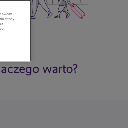
na swoim
ia strony,
 z
 do
laczego warto?