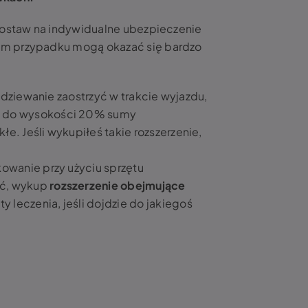
 postaw na indywidualne ubezpieczenie
tym przypadku mogą okazać się bardzo
podziewanie zaostrzyć w trakcie wyjazdu,
ia do wysokości 20% sumy
e. Jeśli wykupiłeś takie rozszerzenie,
kowanie przy użyciu sprzętu
ść, wykup
rozszerzenie obejmujące
y leczenia, jeśli dojdzie do jakiegoś