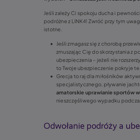
Jeśli zależy Ci spokoju ducha i pewnoś
podróżne z LINK4! Zwróć przy tym uwag
istotne.
Jeśli zmagasz się z chorobą przewl
zmuszając Cię do skorzystania z
ubezpieczenia – jeżeli nie rozsze
to Twoje ubezpieczenie pokryje t
Grecja to raj dla miłośników akty
specjalistycznego, pływanie jach
amatorskie uprawianie sportów w
nieszczęśliwego wypadku podczas 
Odwołanie podróży a ubez