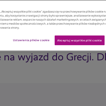
c „Akceptuj wszystkie pliki cookie” zgadzasz się na przechowywanie plików cookie 
iu, aby korzystanie z nawigacji strony było sprawniejsze, analizowanie wykorzystan
lizowanie reklam, wsparcie naszych działań marketingowych, w celach związanych
aniem z mediów społecznościowych, a także przechowywanie plików niezbędnych
nowania strony.
Ustawienia plików cookie
Akceptuj wszystkie pliki cookie
 na wyjazd do Grecji. D