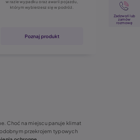
Image
w razie wypadku oraz awarii pojazdu,
narażony 
którym wybierzesz się w podróż.
stres. Ubez
komfort i po
Zadzwoń lub
razie kłop
zamów
rozmowę
wsparcie fi
Poznaj produkt
P
ne. Choć na miejscu panuje klimat
on podobnym przekrojem typowych
pienia ochronne.