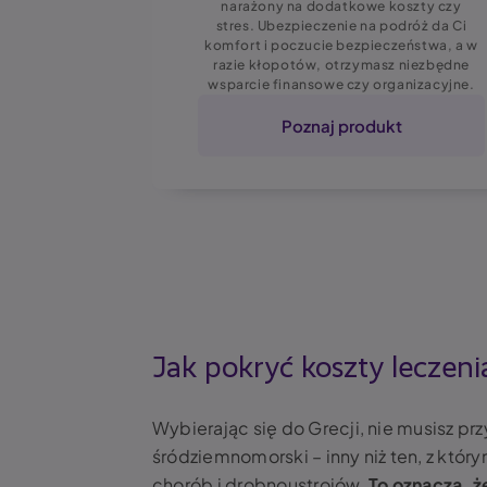
rii pojazdu,
narażony na dodatkowe koszty czy
w podróż.
stres. Ubezpieczenie na podróż da Ci
komfort i poczucie bezpieczeństwa, a w
razie kłopotów, otrzymasz niezbędne
wsparcie finansowe czy organizacyjne.
kt
Poznaj produkt
Jak pokryć koszty leczeni
Wybierając się do Grecji, nie musisz p
śródziemnomorski – inny niż ten, z któ
chorób i drobnoustrojów.
To oznacza, ż