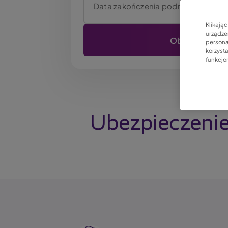
Data zakończenia podróży
Klikają
urządzen
persona
korzyst
funkcjo
Ubezpieczenie