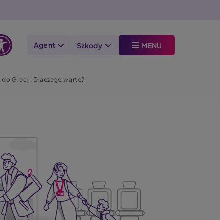
Agent
Szkody
MENU
Otwórz
opcje
 do Grecji. Dlaczego warto?
dostępności