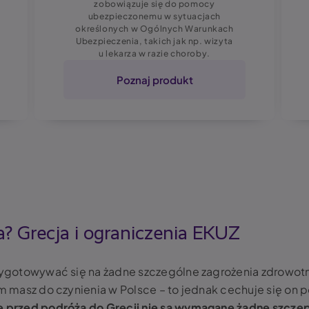
zobowiązuje się do pomocy
ubezpieczonemu w sytuacjach
określonych w Ogólnych Warunkach
Ubezpieczenia, takich jak np. wizyta
u lekarza w razie choroby.
Poznaj produkt
a? Grecja i ograniczenia EKUZ
rzygotowywać się na żadne szczególne zagrożenia zdrowot
rym masz do czynienia w Polsce – to jednak cechuje się 
e przed podróżą do Grecji nie są wymagane żadne szcze