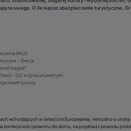
atu, zróżnicowanej, bogatej kultury i wybornej kuchni, G
gują na uwagę. O ile kupisz ubezpieczenie turystyczne, 
aniczenia EKUZ
styczne – Grecja
wnież bagaż?
Grecji – OC w życiu prywatnym
cja okiem turysty
ch wchodzących w skład Unii Europejskiej, nietrudno o utratę 
pienia konieczności powrotu do domu, na przykład z powodu p