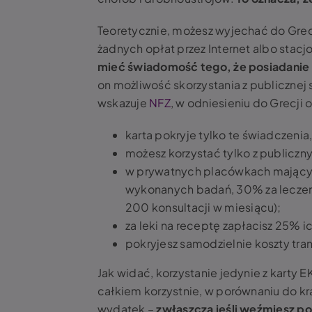
Teoretycznie, możesz wyjechać do Grecj
żadnych opłat przez Internet albo sta
mieć świadomość tego, że posiadanie
on możliwość skorzystania z publicznej
wskazuje
NFZ
, w odniesieniu do Grecji 
karta pokryje tylko te świadczenia
możesz korzystać tylko z publiczn
w prywatnych placówkach mającyc
wykonanych badań, 30% za leczenie
200 konsultacji w miesiącu);
za leki na receptę zapłacisz 25% i
pokryjesz samodzielnie koszty tran
Jak widać, korzystanie jedynie z karty
całkiem korzystnie, w porównaniu do kr
wydatek –
zwłaszcza jeśli weźmiesz po