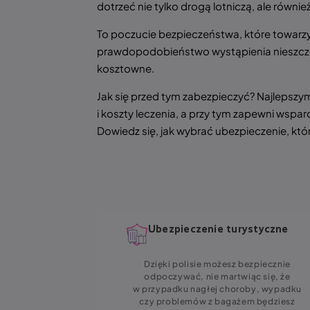
dotrzeć nie tylko drogą lotniczą, ale rów
To poczucie bezpieczeństwa, które towarzys
prawdopodobieństwo wystąpienia nieszczęśl
kosztowne.
Jak się przed tym zabezpieczyć? Najleps
i koszty leczenia, a przy tym zapewni wspa
Dowiedz się, jak wybrać ubezpieczenie, k
róże + Auto
Ubezpieczenie turystyczne
rd
dard to
Dzięki polisie możesz bezpiecznie
zenie, które
odpoczywać, nie martwiąc się, że
pie. Decydując
w przypadku nagłej choroby, wypadku
ujesz pomoc
czy problemów z bagażem będziesz