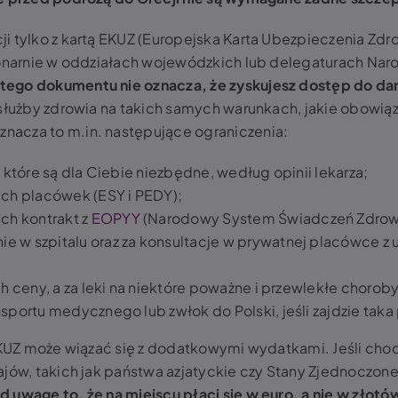
i tylko z kartą EKUZ (Europejska Karta Ubezpieczenia Zdr
cjonarnie w oddziałach wojewódzkich lub delegaturach N
 tego dokumentu nie oznacza, że zyskujesz dostęp do
 służby zdrowia na takich samych warunkach, jakie obowiąz
oznacza to m.in. następujące ograniczenia:
, które są dla Ciebie niezbędne, według opinii lekarza;
ych placówek (ESY i PEDY);
h kontrakt z
EOPYY
(Narodowy System Świadczeń Zdrowo
 w szpitalu oraz za konsultacje w prywatnej placówce z u
ch ceny, a za leki na niektóre poważne i przewlekłe chorob
sportu medycznego lub zwłok do Polski, jeśli zajdzie taka
 EKUZ może wiązać się z dodatkowymi wydatkami. Jeśli chod
ajów, takich jak państwa azjatyckie czy Stany Zjednoczon
d uwagę to, że na miejscu płaci się w euro, a nie w złot