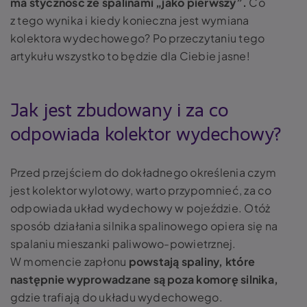
ma styczność ze spalinami „jako pierwszy”.
Co
z tego wynika i kiedy konieczna jest
wymiana
kolektora wydechowego
? Po przeczytaniu tego
artykułu wszystko to będzie dla Ciebie jasne!
Jak jest zbudowany i za co
odpowiada kolektor wydechowy?
Przed przejściem do dokładnego określenia czym
jest kolektor wylotowy, warto przypomnieć, za co
odpowiada układ wydechowy w pojeździe. Otóż
sposób działania silnika spalinowego opiera się na
spalaniu mieszanki paliwowo-powietrznej.
W momencie zapłonu
powstają spaliny, które
następnie wyprowadzane są poza komorę silnika,
gdzie trafiają do układu wydechowego.