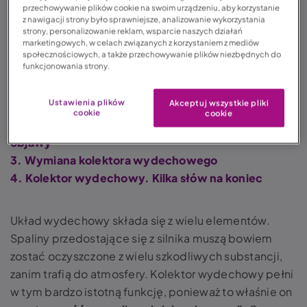
przechowywanie plików cookie na swoim urządzeniu, aby korzystanie
spalin czy głośniejszą pracą pojazdu. A po czym
z nawigacji strony było sprawniejsze, analizowanie wykorzystania
poznać, że jest to uszkodzony kolektor wydechowy?
strony, personalizowanie reklam, wsparcie naszych działań
marketingowych, w celach związanych z korzystaniem z mediów
społecznościowych, a także przechowywanie plików niezbędnych do
funkcjonowania strony.
Spis treści:
1. Jak jest zbudowany i za co odpowiada kolektor
Ustawienia plików
Akceptuj wszystkie pliki
wydechowy?
cookie
cookie
2. Uszkodzony kolektor wydechowy – przyczyny i
objawy
3. Wymiana kolektora wydechowego
4. Kolektor wydechowy. Kilka słów na koniec
Układ wydechowy składa się z wielu elementów.
Spaliny przedostające się z silnika muszą bowiem
zostać oczyszczone z wielu szkodliwych substancji,
zanim trafią do atmosfery.
Kolektor wydechowy
pełni
w tym bardzo istotną funkcję, ponieważ to właśnie on