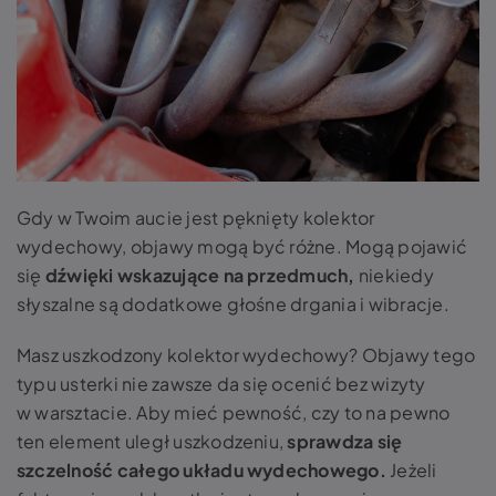
Gdy w Twoim aucie jest
pęknięty kolektor
wydechowy, objawy
mogą być różne. Mogą pojawić
się
dźwięki wskazujące na przedmuch,
niekiedy
słyszalne są dodatkowe głośne drgania i wibracje.
Masz
uszkodzony kolektor wydechowy? Objawy
tego
typu usterki nie zawsze da się ocenić bez wizyty
w warsztacie. Aby mieć pewność, czy to na pewno
ten element uległ uszkodzeniu,
sprawdza się
szczelność całego układu wydechowego.
Jeżeli