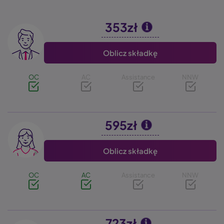
353zł
Image
Oblicz składkę
OC
AC
Assistance
NNW
595zł
Image
Oblicz składkę
OC
AC
Assistance
NNW
723zł