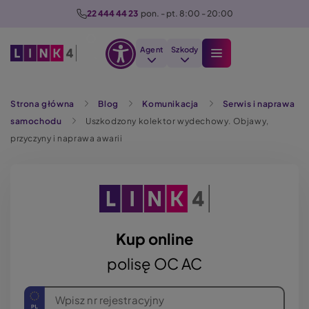
P
22 444 44 23
  pon. - pt. 8:00 - 20:00
r
z
Agent
Szkody
e
Otwórz
j
Szukaj
opcje
d
Strona główna
Blog
Komunikacja
Serwis i naprawa
dostępności
ź
samochodu
Uszkodzony kolektor wydechowy. Objawy,
d
przyczyny i naprawa awarii
o
t
r
e
ś
c
Kup online
i
polisę OC AC
Wpisz nr rejestracyjny