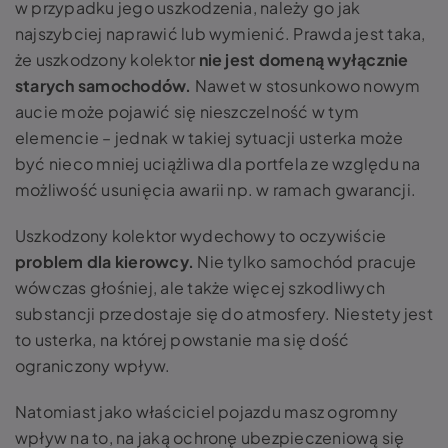
w przypadku jego uszkodzenia, należy go jak
najszybciej naprawić lub wymienić. Prawda jest taka,
że uszkodzony kolektor
nie jest domeną wyłącznie
starych samochodów.
Nawet w stosunkowo nowym
aucie może pojawić się nieszczelność w tym
elemencie – jednak w takiej sytuacji usterka może
być nieco mniej uciążliwa dla portfela ze względu na
możliwość usunięcia awarii np. w ramach gwarancji.
Uszkodzony
kolektor wydechowy
to oczywiście
problem dla kierowcy.
Nie tylko samochód pracuje
wówczas głośniej, ale także więcej szkodliwych
substancji przedostaje się do atmosfery. Niestety jest
to usterka, na której powstanie ma się dość
ograniczony wpływ.
Natomiast jako właściciel pojazdu masz ogromny
wpływ na to, na jaką ochronę ubezpieczeniową się