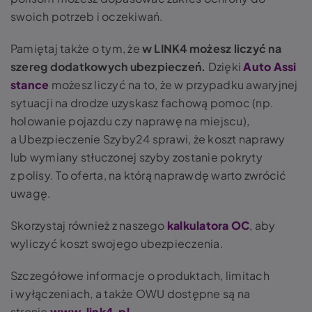
swoich potrzeb i oczekiwań.
Pamiętaj także o tym, że
w LINK4 możesz liczyć na
szereg dodatkowych ubezpieczeń.
Dzięki
Auto Assi
stance
możesz liczyć na to, że w przypadku awaryjnej
sytuacji na drodze uzyskasz fachową pomoc (np.
holowanie pojazdu czy naprawę na miejscu),
a Ubezpieczenie Szyby24 sprawi, że koszt naprawy
lub wymiany stłuczonej szyby zostanie pokryty
z polisy. To oferta, na którą naprawdę warto zwrócić
uwagę.
Skorzystaj również z naszego
kalkulatora OC
, aby
wyliczyć koszt swojego ubezpieczenia.
Szczegółowe informacje o produktach, limitach
i wyłączeniach, a także OWU dostępne są na
stronie
www.link4.pl