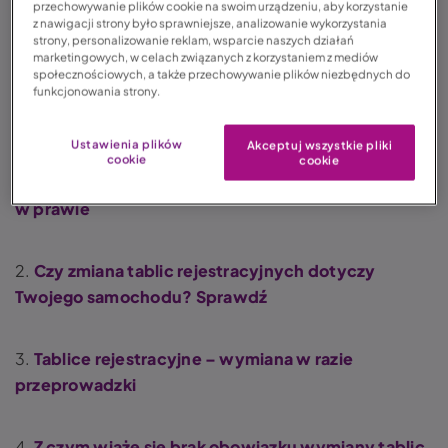
rejestracyjnych. Z tego tekstu dowiesz się, kiedy
przechowywanie plików cookie na swoim urządzeniu, aby korzystanie
z nawigacji strony było sprawniejsze, analizowanie wykorzystania
należy to zrobić oraz w jaki sposób przeprowadzić
strony, personalizowanie reklam, wsparcie naszych działań
tego typu procedurę.
marketingowych, w celach związanych z korzystaniem z mediów
społecznościowych, a także przechowywanie plików niezbędnych do
funkcjonowania strony.
Spis treści:
Ustawienia plików
Akceptuj wszystkie pliki
cookie
cookie
1.
Wymiana tablic rejestracyjnych – zmiany
w prawie
2.
Czy zmiana tablic rejestracyjnych dotyczy
Twojego samochodu? Sprawdź
3.
Tablice rejestracyjne – wymiana w razie
przeprowadzki
4.
Z czym wiąże się brak obowiązku wymiany tablic