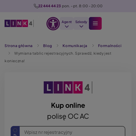
P
22 444 44 23
  pon. - pt. 8:00 - 20:00
r
z
Agent
Szkody
e
Otwórz
j
Szukaj
opcje
d
Strona główna
Blog
Komunikacja
Formalności
dostępności
ź
Wymiana tablic rejestracyjnych. Sprawdź, kiedy jest
d
konieczna!
o
t
r
e
ś
c
Kup online
i
polisę OC AC
Wpisz nr rejestracyjny