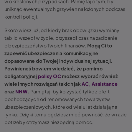
w określonych przypadkach. Pamiętaj o tym, by
uniknąć ewentualnych grzywien nałożonych podczas
kontroli policji.
Skoro wiesz już, od kiedy brak obowiązku wymiany
tablic wszedł w życie, przyszedł czas na zadbanie
o bezpieczeństwo Twoich finansów.
Mogą Ci to
zapewnić ubezpieczenia komunikacyjne
dopasowane do Twojej indywidualnej sytuacji.
Powinieneś bowiem wiedzieć, że pomimo
obligatoryjnej
polisy OC
możesz wybrać również
wiele innych rozwiązań takich jak
AC
,
Assistance
oraz
NNW
.
Pamiętaj, by korzystać tylko z ofert
pochodzących od renomowanych towarzystw
ubezpieczeniowych, które od wielu lat działają na
rynku. Dzięki temu będziesz mieć pewność, że w razie
potrzeby otrzymasz niezbędną pomoc.