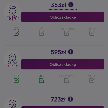
353zł
Image
Oblicz składkę
OC
AC
Assistance
NNW
595zł
Image
Oblicz składkę
OC
AC
Assistance
NNW
723zł
Image