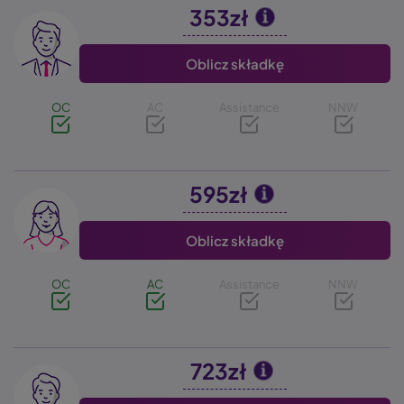
353zł
Image
Oblicz składkę
OC
AC
Assistance
NNW
595zł
Image
Oblicz składkę
OC
AC
Assistance
NNW
723zł
Image