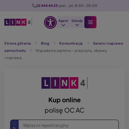
P
22 444 44 23
  pon. - pt. 8:00 - 20:00
r
z
Agent
Szkody
e
Otwórz
j
Szukaj
opcje
d
Strona główna
Blog
Komunikacja
Serwis i naprawa
dostępności
ź
samochodu
Wypadanie zapłonu – przyczyny, objawy
d
i naprawa
o
t
r
e
ś
c
Kup online
i
polisę OC AC
Wpisz nr rejestracyjny