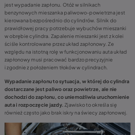
jest wypadanie zapłonu. Otóż w silnikach
benzynowych mieszanka paliwowo-powietrzna jest
kierowana bezpośrednio do cylindrów. Silnik do
prawidłowej pracy potrzebuje wybuchów mieszanki
w obrębie cylindra. Zapalenie mieszanki jest z kolei
ściśle kontrolowane przez układ zapłonowy. Ze
względu na istotną rolę w funkcjonowaniu auta układ
zapłonowy musi pracować bardzo precyzyjnie
i zgodnie z położeniem tłoków w cylindrach.
Wypadanie zapłonu
to sytuacja, w której do cylindra
dostarczane jest paliwo oraz powietrze, ale nie
dochodzi do zapłonu, co uniemożliwia uruchomienie
auta i rozpoczęcie jazdy.
Zjawisko to określa się
również często jako brak iskry na świecy zapłonowej.