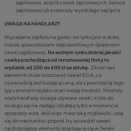
zapłonowa, zespół cewek zapłonowych, świece
zapłonowe lub przewody wysokiego napięcia.
UWAGA NA HANDLARZY
Wypadanie zapłonu na gazie
i nie tylko jest w dużej
mierze spowodowane nieprawidłowym działaniem
cewki zapłonowej.
Na wolnym rynku dobrej jakości
cewka pochodząca od renomowanej firmy to
wydatek od 200 do 600 zł za sztukę.
Z kolei tani
zamiennik może kosztować nawet 80 zł, co
z pewnością jest kuszącą ceną, ale z pewnością tego
typu element szybko straci swoją trwałość. Niestety
wielu handlarzy stosuje używane cewki, które do
niczego się nie nadają i działają tylko w momencie
sprzedaży auta. Jeśli więc masz taką możliwość, udaj
się do mechanika i poproś, by sprawdził nawet
najdrobniejsze elementy znajdujące się w Twoim