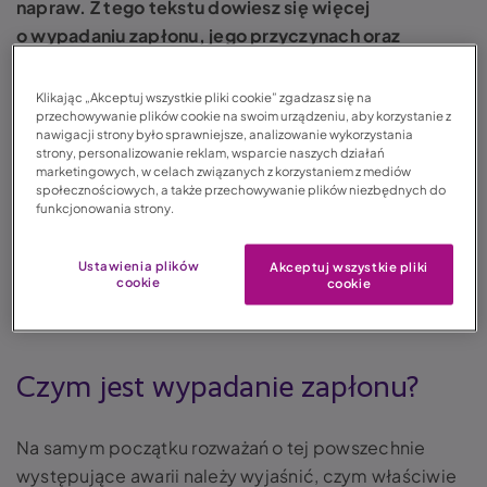
napraw. Z tego tekstu dowiesz się więcej
o wypadaniu zapłonu, jego przyczynach oraz
metodach naprawy.
Klikając „Akceptuj wszystkie pliki cookie” zgadzasz się na
przechowywanie plików cookie na swoim urządzeniu, aby korzystanie z
Spis treści:
nawigacji strony było sprawniejsze, analizowanie wykorzystania
strony, personalizowanie reklam, wsparcie naszych działań
1. Czym jest wypadanie zapłonu?
marketingowych, w celach związanych z korzystaniem z mediów
2. Wypadanie zapłonu – przyczyny
społecznościowych, a także przechowywanie plików niezbędnych do
funkcjonowania strony.
3. Wypadanie zapłonu – objawy
4. Wypadanie zapłonu a naprawa
Ustawienia plików
Akceptuj wszystkie pliki
5. Wypadanie zapłonu na gazie
cookie
cookie
6. Wypadanie zapłonu. Krótkie podsumowanie
Czym jest wypadanie zapłonu?
Na samym początku rozważań o tej powszechnie
występujące awarii należy wyjaśnić, czym właściwie