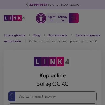
P
22 444 44 23
  pon. - pt. 8:00 - 20:00
r
z
Agent
Szkody
e
Otwórz
j
Szukaj
opcje
d
Strona główna
Blog
Komunikacja
Serwis i naprawa
dostępności
ź
samochodu
Co to radar samochodowy i przed czym chroni?
d
o
t
r
e
ś
Kup online
c
polisę OC AC
i
Wpisz nr rejestracyjny