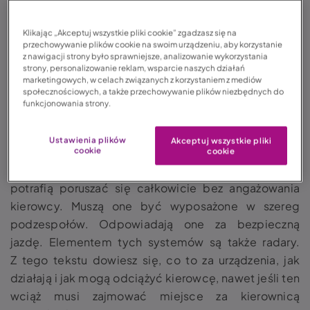
Spis treści:
Klikając „Akceptuj wszystkie pliki cookie” zgadzasz się na
przechowywanie plików cookie na swoim urządzeniu, aby korzystanie
1.
Radar samochodowy – co to?
z nawigacji strony było sprawniejsze, analizowanie wykorzystania
strony, personalizowanie reklam, wsparcie naszych działań
2.
Jak działa radar w samochodzie?
marketingowych, w celach związanych z korzystaniem z mediów
3.
Przed czym chroni radar samochodowy?
społecznościowych, a także przechowywanie plików niezbędnych do
funkcjonowania strony.
4.
Czujnik radarowy. Kilka słów na koniec
Ustawienia plików
Akceptuj wszystkie pliki
Obecnie istnieją pojazdy, które byłyby w stanie
cookie
cookie
jeździć w pełni autonomicznie. Takie samochody
potrafią poruszać się całkowicie bez angażowania
kierowcy. Muszą one być wyposażone w szereg
podzespołów. Odpowiadają one za bezpieczną
jazdę. Elementem tych systemów są także radary.
Z tego tekstu dowiesz się, co to za urządzenia, jak
działają i jak mogą odciążyć kierowcę, nawet jeśli ten
wciąż musi zajmować miejsce za kierownicą