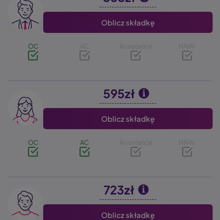
Oblicz składkę
OC
AC
Assistance
NNW
595zł
Image
Oblicz składkę
OC
AC
Assistance
NNW
723zł
Image
Oblicz składkę