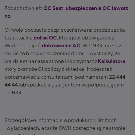
Zobacz również:
OC Seat
,
ubezpieczenie OC Jaworz
no
O Twoje poczucie bezpieczeństwa na drodze zadba
też aktualna
polisa OC
, która jest obowiązkowa.
Warto też kupić
dobrowolne AC
. W LINK4 możesz
zrobić to bez wychodzenia z domu – wystarczy, że
wejdziesz na naszą stronę i skorzystasz z
Kalkulatora
,
który pomoże CI obliczyć składkę. Możesz też
porozmawiać z konsultantami pod numerem
22 444
44 44
lub spotkać się z agentem współpracującym
z LINK4.
Szczegółowe informacje o produktach, limitach
i wyłączeniach, a także OWU dostępne są na stronie