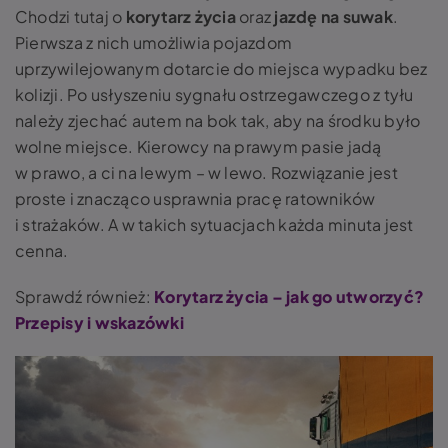
Chodzi tutaj o
korytarz życia
oraz
jazdę na suwak
.
Pierwsza z nich umożliwia pojazdom
uprzywilejowanym dotarcie do miejsca wypadku bez
kolizji.
Po usłyszeniu sygnału ostrzegawczego z tyłu
należy zjechać autem na bok tak, aby na środku było
wolne miejsce.
Kierowcy na prawym pasie jadą
w prawo, a ci na lewym – w lewo. Rozwiązanie jest
proste i znacząco usprawnia pracę ratowników
i strażaków. A w takich sytuacjach każda minuta jest
cenna.
Sprawdź również:
Korytarz życia – jak go utworzyć?
Przepisy i wskazówki