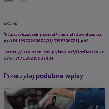
www.link4.pl
.
Źródła:
1
https://isap.sejm.gov.pl/isap.nsf/download.xs
p/WDU19970980602/U/D19970602Lj.pdf
2
https://isap.sejm.gov.pl/isap.nsf/DocDetails.xs
p?id=WDU20210002484
Przeczytaj
podobne wpisy