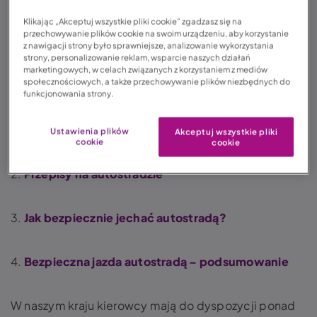
i bezpiecznego poruszania się po drogach szybkiego
Klikając „Akceptuj wszystkie pliki cookie” zgadzasz się na
ruchu.
przechowywanie plików cookie na swoim urządzeniu, aby korzystanie
z nawigacji strony było sprawniejsze, analizowanie wykorzystania
strony, personalizowanie reklam, wsparcie naszych działań
Spis treści:
marketingowych, w celach związanych z korzystaniem z mediów
społecznościowych, a także przechowywanie plików niezbędnych do
funkcjonowania strony.
1.
Nauka jazdy autostradą. Jak włączyć się do
ruchu?
Ustawienia plików
Akceptuj wszystkie pliki
cookie
cookie
2.
Przepisy na autostradzie
3.
Jak bezpiecznie jechać autostradą?
4.
Bezpieczna jazda autostradą
–
podsumowanie
W naszym kraju kierowcy mają do dyspozycji ponad