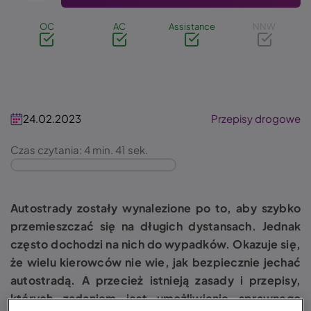
OC
AC
Assistance
NNW
24.02.2023
Przepisy drogowe
Czas czytania: 4 min. 41 sek.
Autostrady zostały wynalezione po to, aby szybko
przemieszczać się na długich dystansach. Jednak
często dochodzi na nich do wypadków. Okazuje się,
że wielu kierowców nie wie, jak bezpiecznie jechać
autostradą. A przecież istnieją zasady i przepisy,
których zadaniem jest umożliwienie sprawnego