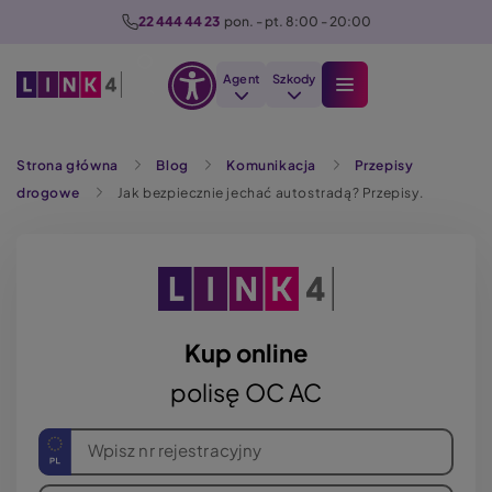
P
22 444 44 23
  pon. - pt. 8:00 - 20:00
r
z
Agent
Szkody
e
Otwórz
j
Szukaj
opcje
d
Strona główna
Blog
Komunikacja
Przepisy
dostępności
ź
drogowe
Jak bezpiecznie jechać autostradą? Przepisy.
d
o
t
r
e
ś
Kup online
c
polisę OC AC
i
Wpisz nr rejestracyjny