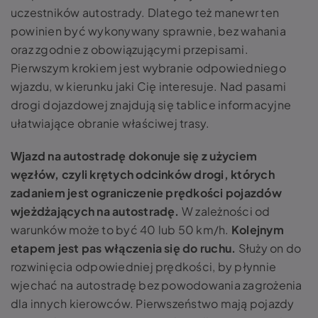
uczestników autostrady. Dlatego też manewr ten
powinien być wykonywany sprawnie, bez wahania
oraz zgodnie z obowiązującymi przepisami.
Pierwszym krokiem jest wybranie odpowiedniego
wjazdu, w kierunku jaki Cię interesuje.
Nad pasami
drogi dojazdowej znajdują się tablice informacyjne
ułatwiające obranie właściwej trasy.
Wjazd na autostradę dokonuje się z użyciem
węzłów, czyli krętych odcinków drogi, których
zadaniem jest ograniczenie prędkości pojazdów
wjeżdżających na autostradę.
W zależności od
warunków może to być 40 lub 50 km/h.
Kolejnym
etapem jest pas włączenia się do ruchu.
Służy on do
rozwinięcia odpowiedniej prędkości, by płynnie
wjechać na autostradę bez powodowania zagrożenia
dla innych kierowców.
Pierwszeństwo mają pojazdy