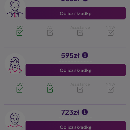
Oblicz składkę
OC
AC
Assistance
NNW
595zł
Image
Oblicz składkę
OC
AC
Assistance
NNW
723zł
Image
Oblicz składkę