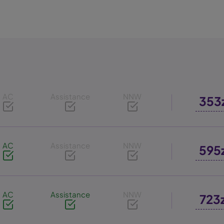
AC
Assistance
NNW
353
AC
Assistance
NNW
595
AC
Assistance
NNW
723