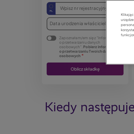
Wpisz nr rejestracyjny
Klikają
urządzen
Data urodzenia właściciela
persona
korzyst
funkcjo
Zapoznałam/em się z "Informacją
o przetwarzaniu danych
osobowych".
Pobierz informację
o przetwarzaniu Twoich danych
osobowych
Kiedy następuj