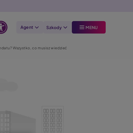
Agent
Szkody
MENU
Otwórz
opcje
ndatu? Wszystko, co musisz wiedzieć
dostępności