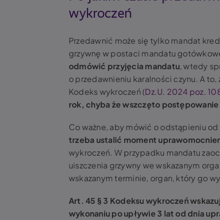
wykroczeń
Przedawnić może się tylko mandat kred
grzywnę w postaci mandatu gotówkoweg
odmówić przyjęcia mandatu
, wtedy s
o przedawnieniu karalności czynu. A to, zg
Kodeks wykroczeń (
Dz.U. 2024 poz. 10
rok, chyba że wszczęto postępowanie –
Co ważne, aby mówić o odstąpieniu od 
trzeba ustalić moment uprawomocnieni
wykroczeń. W przypadku mandatu zao
uiszczenia grzywny we wskazanym organie 
wskazanym terminie, organ, który go wy
Art. 45 § 3 Kodeksu wykroczeń wskazuj
wykonaniu po upływie 3 lat od dnia up