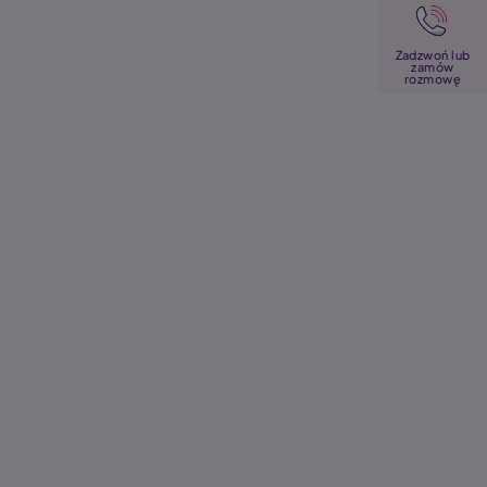
Image
Zadzwoń lub
zamów
rozmowę