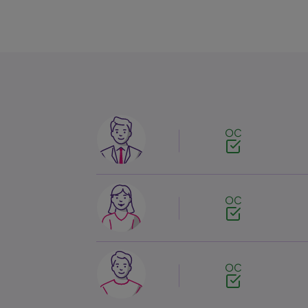
Image
OC
Image
OC
Image
OC