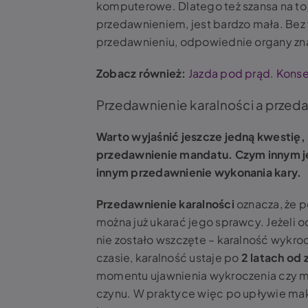
komputerowe. Dlatego też szansa na to, 
przedawnieniem, jest bardzo mała. Bez 
przedawnieniu, odpowiednie organy zn
Zobacz również:
Jazda pod prąd. Kons
Przedawnienie karalności a przeda
Warto wyjaśnić jeszcze jedną kwestię, 
przedawnienie mandatu. Czym innym jest
innym przedawnienie wykonania kary.
Przedawnienie karalności
oznacza, że p
można już ukarać jego sprawcy. Jeżeli o
nie zostało wszczęte – karalność wykr
czasie, karalność ustaje po
2 latach od
momentu ujawnienia wykroczenia czy m
czynu. W praktyce więc po upływie maks