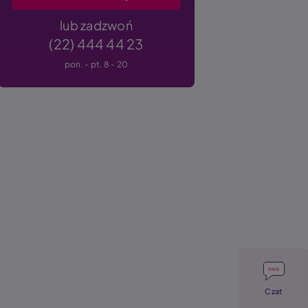
lub zadzwoń
(22) 444 44 23
pon. - pt. 8 - 20
Image
Czat