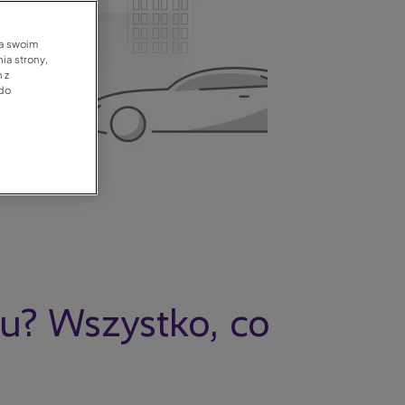
na swoim
ia strony,
 z
 do
u? Wszystko, co