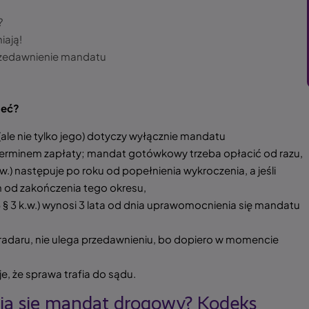
?
iają!
rzedawnienie mandatu
ieć?
e nie tylko jego) dotyczy wyłącznie mandatu
terminem zapłaty; mandat gotówkowy trzeba opłacić od razu,
k.w.) następuje po roku od popełnienia wykroczenia, a jeśli
 od zakończenia tego okresu,
5 § 3 k.w.) wynosi 3 lata od dnia uprawomocnienia się mandatu
radaru, nie ulega przedawnieniu, bo dopiero w momencie
 że sprawa trafia do sądu.
ia się mandat drogowy? Kodeks