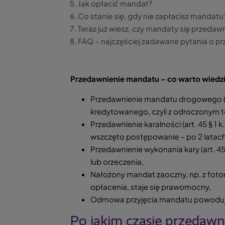
Jak opłacić mandat?
Co stanie się, gdy nie zapłacisz mandatu
Teraz już wiesz, czy mandaty się przedawn
FAQ – najczęściej zadawane pytania o p
Przedawnienie mandatu – co warto wiedz
Przedawnienie mandatu drogowego (al
kredytowanego, czyli z odroczonym 
Przedawnienie karalności (art. 45 § 1 
wszczęto postępowanie – po 2 latach
Przedawnienie wykonania kary (art. 4
lub orzeczenia,
Nałożony mandat zaoczny, np. z foto
opłacenia, staje się prawomocny,
Odmowa przyjęcia mandatu powoduje,
Po jakim czasie przedawn