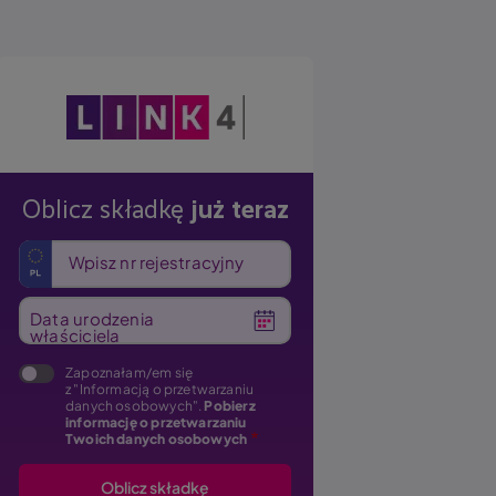
Obraz
Oblicz składkę
już teraz
Wpisz nr rejestracyjny
Data urodzenia
właściciela
Zapoznałam/em się
z "Informacją o przetwarzaniu
danych osobowych".
Pobierz
informację o przetwarzaniu
Twoich danych osobowych