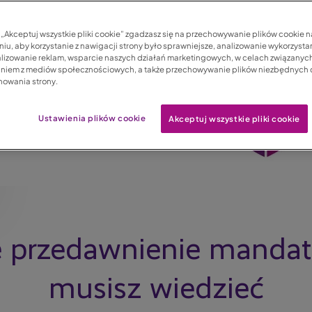
c „Akceptuj wszystkie pliki cookie” zgadzasz się na przechowywanie plików cookie 
iu, aby korzystanie z nawigacji strony było sprawniejsze, analizowanie wykorzystan
lizowanie reklam, wsparcie naszych działań marketingowych, w celach związanych
aniem z mediów społecznościowych, a także przechowywanie plików niezbędnych
nowania strony.
Ustawienia plików cookie
Akceptuj wszystkie pliki cookie
e przedawnienie mandat
musisz wiedzieć