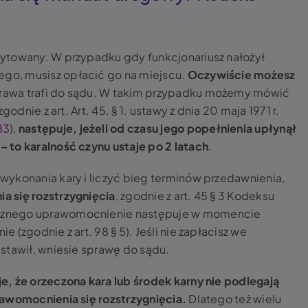
ytowany. W przypadku gdy funkcjonariusz nałożył
o, musisz opłacić go na miejscu.
Oczywiście możesz
prawa trafi do sądu. W takim przypadku możemy mówić
odnie z art. Art. 45. § 1. ustawy z dnia 20 maja 1971 r.
83
),
następuje, jeżeli od czasu jego popełnienia upłynął
 to karalność czynu ustaje po 2 latach
.
wykonania kary i liczyć bieg terminów przedawnienia,
a się rozstrzygnięcia
, zgodnie z art. 45 § 3 Kodeksu
cznego uprawomocnienie następuje w momencie
(zgodnie z art. 98 § 5). Jeśli nie zapłacisz we
stawił, wniesie sprawę do sądu.
e, że orzeczona kara lub środek karny nie podlegają
rawomocnienia się rozstrzygnięcia.
Dlatego też wielu