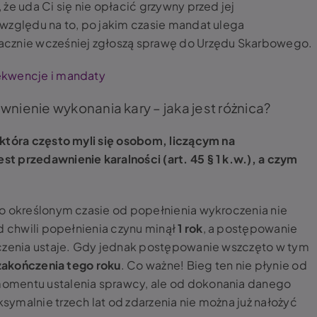
że uda Ci się nie opłacić grzywny przed jej
względu na to, po jakim czasie mandat ulega
acznie wcześniej zgłoszą sprawę do Urzędu Skarbowego.
ekwencje i mandaty
wnienie wykonania kary – jaka jest różnica?
która często myli się osobom, liczącym na
 przedawnienie karalności (art. 45 § 1 k.w.), a czym
o określonym czasie od popełnienia wykroczenia nie
d chwili popełnienia czynu minął
1
rok
, a postępowanie
oczenia ustaje. Gdy jednak postępowanie wszczęto w tym
 zakończenia tego roku
. Co ważne! Bieg ten nie płynie od
omentu ustalenia sprawcy, ale od dokonania danego
ymalnie trzech lat od zdarzenia nie można już nałożyć