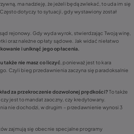
rzywną, ma nadzieję, że jeżeli będą zwlekać, to uda im się
 Często dotyczy to sytuacji, gdy wystawiony został
ąd rejonowy. Gdy wyda wyrok, stwierdzając Twoją winę,
tki oraz należne opłaty sądowe. Jak widać niełatwo
owanie i uniknąć jego opłacenia.
 także nie masz co liczyć
, ponieważ jest to kara
o. Czyli bieg przedawnienia zaczyna się paradoksalnie
ykład za przekroczenie dozwolonej prędkości?
To także
czy jest to mandat zaoczny, czy kredytowany.
ia nie dochodzi, w drugim – przedawnienie wynosi 3
w zajmują się obecnie specjalne programy