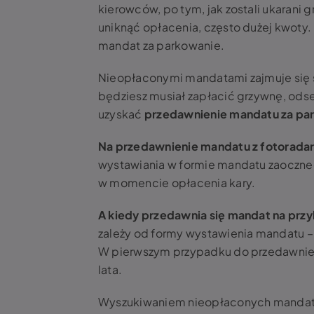
kierowców, po tym, jak zostali ukarani g
uniknąć opłacenia, często dużej kwoty.
mandat za parkowanie.
Nieopłaconymi mandatami zajmuje się s
będziesz musiał zapłacić grzywnę, odse
uzyskać
przedawnienie mandatu za park
Na przedawnienie mandatu z fotoradaru
wystawiania w formie mandatu zaoczneg
w momencie opłacenia kary.
A kiedy przedawnia się mandat na prz
zależy od formy wystawienia mandatu – 
W pierwszym przypadku do przedawnien
lata.
Wyszukiwaniem nieopłaconych mandató