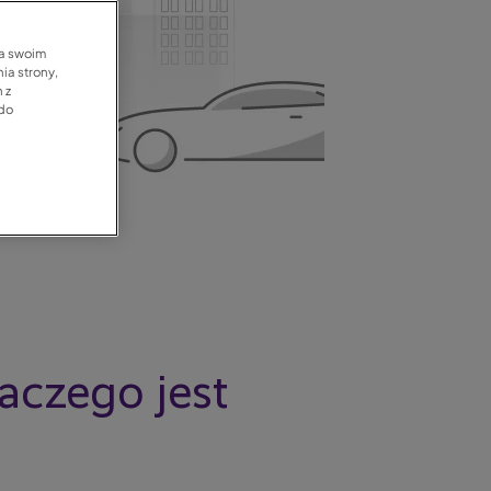
na swoim
ia strony,
 z
 do
aczego jest