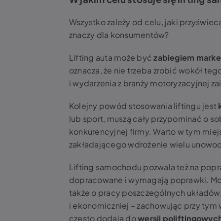
Wszystko zależy od celu, jaki przyśw
znaczy dla konsumentów?
Lifting auta może być
zabiegiem mark
oznacza, że nie trzeba zrobić wokół 
i wydarzenia z branży motoryzacyjnej za
Kolejny powód stosowania liftingu jest
lub sport, muszą cały przypominać o so
konkurencyjnej firmy. Warto w tym miej
zakładającego wdrożenie wielu unowo
Lifting samochodu pozwala też na popr
dopracowane i wymagają poprawki. Mowa
także o pracy poszczególnych układów,
i ekonomiczniej – zachowując przy tym
często dodają do
wersji poliftingowyc