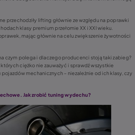
e przechodziły lifting głównie ze względu na poprawki
odach klasy premium przełomie XX i XXI wieku.
oprawek, mając głównie na celu zwiększenie żywotności
, na czym polega i dlaczego producenci stoją taki zabieg?
 których ciężko nie zauważyć i sprawdź wszystkie
u pojazdów mechanicznych – niezależnie od ich klasy, czy
echowe. Jak zrobić tuning wydechu?