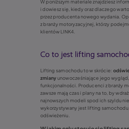
W poniższym materiale znajdziesz inform
i dowiesz się, kiedy oraz dlaczego war
przez producenta nowego wydania. Opo
z branży motoryzacyjnej, którzy podejm
klientów LINK4.
Co to jest lifting samoch
Lifting samochodu
to w skrócie:
odświe
zmiany
unowocześniające jego wygląd,
funkcjonalności. Producenci z branży m
zawsze mają czas i plany na to, by wdr
najnowszych modeli spod ich szyldu ni
wykorzystywany jest
lifting samochodu,
odświeżeniu.
W jakim celu stosuje się lifting 