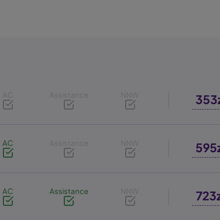
AC
Assistance
NNW
353
AC
Assistance
NNW
595
AC
Assistance
NNW
723