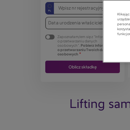
Wpisz nr rejestracyjny
Klikają
urządzen
Data urodzenia właściciela
persona
korzyst
funkcjo
Zapoznałam/em się z "Informacją
o przetwarzaniu danych
osobowych".
Pobierz informację
o przetwarzaniu Twoich danych
osobowych
Lifting sa