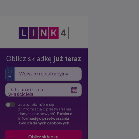
Obraz
Oblicz składkę
już teraz
Wpisz nr rejestracyjny
Data urodzenia
właściciela
Zapoznałam/em się
z "Informacją o przetwarzaniu
danych osobowych".
Pobierz
informację o przetwarzaniu
Twoich danych osobowych