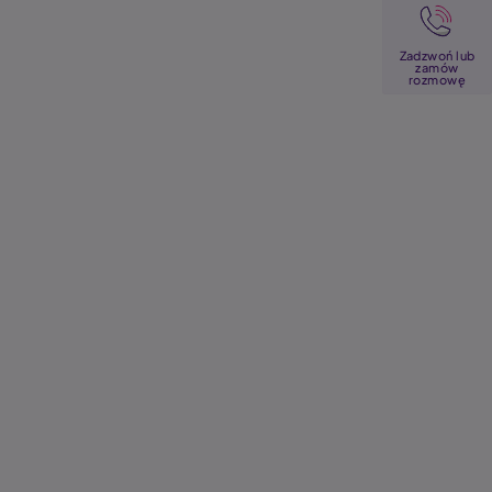
Image
Zadzwoń lub
zamów
rozmowę