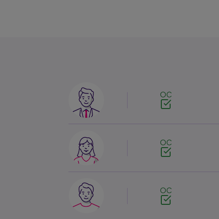
Image
OC
Image
OC
Image
OC