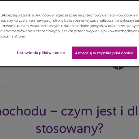
c „Akceptuj wszystkie pliki cookie” zgadzasz się na przechowywanie plików cookie 
iu, aby korzystanie z nawigacji strony było sprawniejsze, analizowanie wykorzystan
lizowanie reklam, wsparcie naszych działań marketingowych, w celach związanych
aniem z mediów społecznościowych, a także przechowywanie plików niezbędnych
nowania strony.
Ustawienia plików cookie
Akceptuj wszystkie pliki cookie
mochodu – czym jest i dl
stosowany?