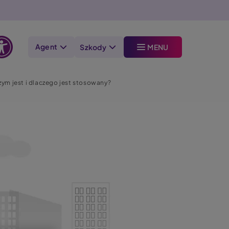
Agent
Szkody
MENU
Otwórz
opcje
ym jest i dlaczego jest stosowany?
dostępności