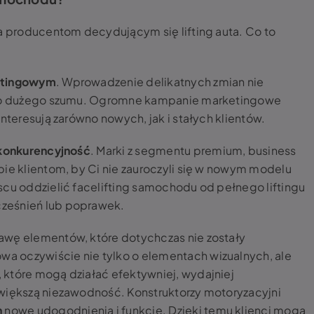
ieca producentom decydującym się
lifting auta. Co to
etingowym
. Wprowadzenie delikatnych zmian nie
tego dużego szumu. Ogromne kampanie marketingowe
interesują zarówno nowych, jak i stałych klientów.
konkurencyjność
. Marki z segmentu premium, business
bie klientom, by Ci nie zauroczyli się w nowym modelu
scu oddzielić facelifting samochodu od pełnego liftingu
cześnień lub poprawek.
awę elementów, które dotychczas nie zostały
 oczywiście nie tylko o elementach wizualnych, ale
 które mogą działać efektywniej, wydajniej
 większą niezawodność. Konstruktorzy motoryzacyjni
h
nowe udogodnienia i funkcje. Dzięki temu klienci mogą