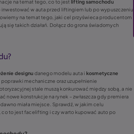
acje na temat tego, co to jest
lifting samochodu
to inwestować w auta przed liftingiem lub po wypuszczeniu
wiemy na temat tego, jaki cel przyświeca producentom
ują się takich działań. Dołącz do grona świadomych
odu?
żenie designu
danego modelu auta i
kosmetyczne
 poprawki mechaniczne oraz uzupełnienie
otoryzacyjnej stale muszą konkurować między sobą, a nie
ażać nowe konstrukcje na rynek – zwłaszcza gdy premiera
edawno miała miejsce. Sprawdź, w jakim celu
 co to jest
facelifting i czy warto kupować auto po
samochodu?