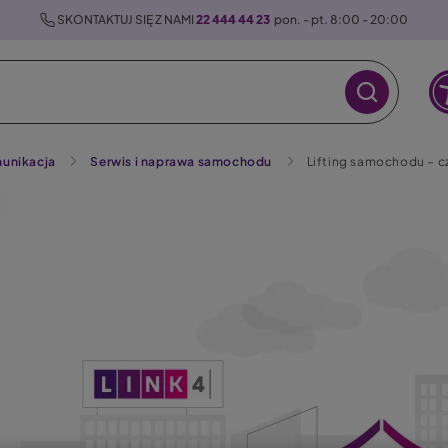
 SKONTAKTUJ SIĘ Z NAMI 
22 444 44 23
  pon. - pt. 8:00 - 20:00
unikacja
Serwis i naprawa samochodu
Lifting samochodu – cz
raz