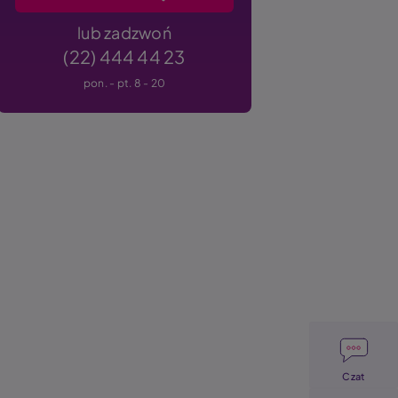
lub zadzwoń
(22) 444 44 23
pon. - pt. 8 - 20
Image
Czat