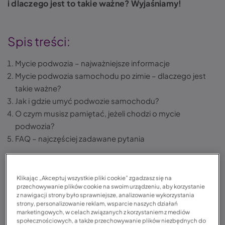
i dlaczego jest to takie ważne? Wyjaśniamy!
Spis treści:
Mycie podwozia – najważniejsze informacje
Mycie podwozia samochodu po zimie – dlaczego jest
takie ważne?
Jak i gdzie umyć podwozie samochodu?
O czym musisz pamiętać, jeżeli chodzi o mycie
podwozia?
FAQ – najczęściej zadawane pytania
Mycie podwozia – co warto wiedzieć?
Klikając „Akceptuj wszystkie pliki cookie” zgadzasz się na
przechowywanie plików cookie na swoim urządzeniu, aby korzystanie
z nawigacji strony było sprawniejsze, analizowanie wykorzystania
Dzięki regularnemu myciu podwozia możesz
strony, personalizowanie reklam, wsparcie naszych działań
wydłużyć żywotność samochodu poprzez
marketingowych, w celach związanych z korzystaniem z mediów
ograniczenie korozji,
społecznościowych, a także przechowywanie plików niezbędnych do