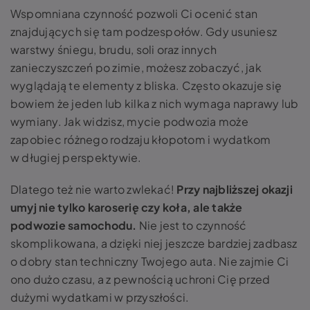
Wspomniana czynność pozwoli Ci ocenić stan
znajdujących się tam podzespołów. Gdy usuniesz
warstwy śniegu, brudu, soli oraz innych
zanieczyszczeń po zimie, możesz zobaczyć, jak
wyglądają te elementy z bliska. Często okazuje się
bowiem że jeden lub kilka z nich wymaga naprawy lub
wymiany. Jak widzisz, mycie podwozia może
zapobiec różnego rodzaju kłopotom i wydatkom
w długiej perspektywie.
Dlatego też nie warto zwlekać!
Przy najbliższej okazji
umyj nie tylko karoserię czy koła, ale także
podwozie samochodu.
Nie jest to czynność
skomplikowana, a dzięki niej jeszcze bardziej zadbasz
o dobry stan techniczny Twojego auta. Nie zajmie Ci
ono dużo czasu, a z pewnością uchroni Cię przed
dużymi wydatkami w przyszłości.