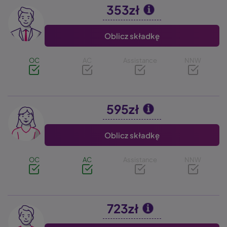
353zł
Image
Oblicz składkę
OC
AC
Assistance
NNW
595zł
Image
Oblicz składkę
OC
AC
Assistance
NNW
723zł
Image