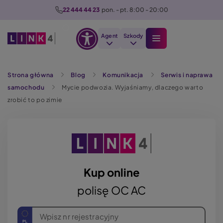
P
22 444 44 23
  pon. - pt. 8:00 - 20:00
r
z
Agent
Szkody
e
Otwórz
j
Szukaj
opcje
d
Strona główna
Blog
Komunikacja
Serwis i naprawa
dostępności
ź
samochodu
Mycie podwozia. Wyjaśniamy, dlaczego warto
d
zrobić to po zimie
o
t
r
e
ś
c
Kup online
i
polisę OC AC
Wpisz nr rejestracyjny