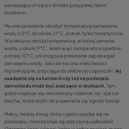
poruszających się po drodze posypanej takim
środkiem.
Ma ona za zadanie obniżyć temperaturę zamarzania
wody z 0°C do około 21°C, jednak tylko teoretycznie.
W praktyce obniża temperaturę, w której zamarza
woda, o około 9°C. Jeżeli więc temperatura spadnie
poniżej 10°C, sól drogowa przestanie zapobiegać
zamarzaniu wody. Jako że ma ona właściwości
higroskopijne, przyciąga do siebie jej cząsteczki.
Jej
osadzanie się na karoserii czy też na podwoziu
samochodu może być znaczące w skutkach.
Tam,
gdzie znajduje się nieosłonięty materiał, np. stal lub
blacha, może dojść do pojawienia się ognisk korozji.
Mokry, świeży śnieg, który często osadza się na
podwoziu, również staje się przyczyną uszkodzeń.
Ogromne ilości wilgoci, które w sobie zawiera, mogą