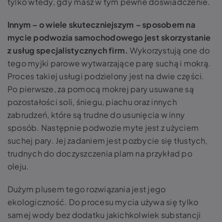
tylko wtedy, gdy masz w tym pewne doświadczenie.
Innym – o wiele skuteczniejszym – sposobem na
mycie podwozia samochodowego jest skorzystanie
z usług specjalistycznych firm.
Wykorzystują one do
tego myjki parowe wytwarzające parę suchą i mokrą.
Proces takiej usługi podzielony jest na dwie części.
Po pierwsze, za pomocą mokrej pary usuwane są
pozostałości soli, śniegu, piachu oraz innych
zabrudzeń, które są trudne do usunięcia w inny
sposób. Następnie podwozie myte jest z użyciem
suchej pary. Jej zadaniem jest pozbycie się tłustych,
trudnych do doczyszczenia plam na przykład po
oleju.
Dużym plusem tego rozwiązania jest jego
ekologiczność. Do procesu mycia używa się tylko
samej wody bez dodatku jakichkolwiek substancji