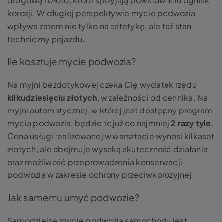
drogową i błoto, które sprzyjają powstawaniu ognisk
korozji. W długiej perspektywie mycie podwozia
wpływa zatem nie tylko na estetykę, ale też stan
techniczny pojazdu.
Ile kosztuje mycie podwozia?
Na myjni bezdotykowej czeka Cię wydatek rzędu
kilkudziesięciu złotych
, w zależności od cennika. Na
myjni automatycznej, w której jest dostępny program
mycia podwozia, będzie to już co najmniej
2 razy tyle
.
Cena usługi realizowanej w warsztacie wynosi kilkaset
złotych, ale obejmuje wysoką skuteczność działania
oraz możliwość przeprowadzenia konserwacji
podwozia w zakresie ochrony przeciwkorozyjnej.
Jak samemu umyć podwozie?
Samodzielne mycie podwozia samochodu jest