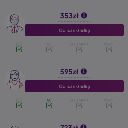
353zł
Image
Oblicz składkę
OC
AC
Assistance
NNW
595zł
Image
Oblicz składkę
OC
AC
Assistance
NNW
723zł