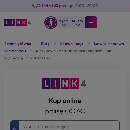
P
22 444 44 23
  pon. - pt. 8:00 - 20:00
r
z
Agent
Szkody
e
Otwórz
j
Szukaj
opcje
d
Strona główna
Blog
Komunikacja
Serwis i naprawa
dostępności
ź
samochodu
Nietypowe kontrolki w samochodzie – jak
d
wyglądają i co oznaczają?
o
t
r
e
ś
c
Kup online
i
polisę OC AC
Wpisz nr rejestracyjny