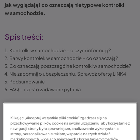
jak wyglądają i co oznaczają nietypowe kontrolki
w samochodzie.
Spis treści:
Kontrolki w samochodzie – o czym informują?
Barwy kontrolek w samochodzie – co oznaczają?
Co oznaczają poszczególne kontrolki w samochodzie?
Nie zapomnij o ubezpieczeniu. Sprawdź ofertę LINK4
Podsumowanie
FAQ – często zadawane pytania
Kontrolki w samochodzie – o czym
Klikając „Akceptuj wszystkie pliki cookie” zgadzasz się na
informują?
przechowywanie plików cookie na swoim urządzeniu, aby korzystanie z
nawigacji strony było sprawniejsze, analizowanie wykorzystania
strony, personalizowanie reklam, wsparcie naszych działań
marketingowych, w celach związanych z korzystaniem z mediów