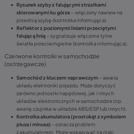
Rysunek szyby z falującymi strzałkami
skierowanymi ku górze
– włączony nawiew na
przednią szybę (kontrolka informująca).
Reflektor z poziomymi liniami przeciętymi
falującą linią
– sygnalizuje włączone tylne
światła przeciwmgielne (kontrolka informująca).
Czerwone kontrolki w samochodzie
(ostrzegawcze)
Samochód z kluczem naprawczym
– awaria
układu elektroniki pojazdu. Może dotyczyć
zarówno jednostki napędowej, jak i innych
układów elektronicznych w samochodzie (np.
awarię czujnika w układzie ABS/ESP lub innych).
Kontrolka akumulatora (prostokąt z symbolem
plusa i minusa)
– oznacza problem
z akumulatorem. Może wskazywać na niski