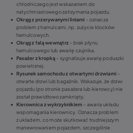
chłodniczego jest wskazaniem do
natychmiastowego zatrzymania pojazdu.
Okrąg z przerywanymi liniami
– oznacza
problem z hamulcami, np. zużycie klocków
hamulcowych.
Okrąg z falą wewnątrz
– brak płynu
hamulcowego lub awarię czujnika.
Pasażer z kropką
– sygnalizuje awarię poduszki
powietrznej.
Rysunek samochodu z otwartymi drzwiami
–
otwarte drzwi lub bagażnik. Wskazuje, że drzwi
pojazdu (po stronie pasażera lub kierowcy) nie
został prawidłowo zamknięty.
Kierownica z wykrzyknikiem
– awaria układu
wspomagania kierownicy. Oznacza problem
z układem, co może skutkować trudniejszym
manewrowaniem pojazdem, szczególnie