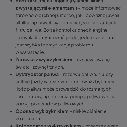
Kontrolka check engine (rysunek silnika
z wystającymi elementami)
– może informować
zarówno o drobnej usterce, jak i poważnej awarii
silnika, np. awarii systemu wtrysku lub zatkaniu
filtru paliwa. Żółta kontrolka check engine
pozwala kontynuować jazdę, jednak zalecana
jest szybka identyfikacja problemu
w warsztacie.
Żarówka z wykrzyknikiem
– oznacza awarię
świateł zewnętrznych.
Dystrybutor paliwa
– rezerwa paliwa. Należy
unikać jazdy na rezerwie, ponieważ zbyt mała
ilość paliwa może prowadzić do rozmaitych
problemów, np. zatarcia pompy paliwowej lub
korozji przewodów paliwowych.
Opona z wykrzyknikiem
– niskie ciśnienie
w oponach.
Koło zębate z wykrzyknikiem
– oznacza awarię