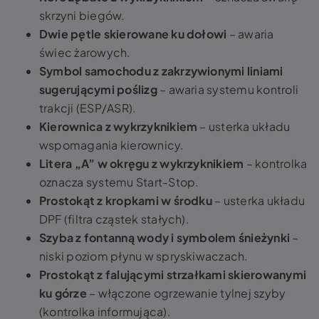
skrzyni biegów.
Dwie pętle skierowane ku dołowi
– awaria
świec żarowych.
Symbol samochodu z zakrzywionymi liniami
sugerującymi poślizg
– awaria systemu kontroli
trakcji (ESP/ASR).
Kierownica z wykrzyknikiem
– usterka układu
wspomagania kierownicy.
Litera „A” w okręgu z wykrzyknikiem
– kontrolka
oznacza systemu Start-Stop.
Prostokąt z kropkami w środku
– usterka układu
DPF (filtra cząstek stałych).
Szyba z fontanną wody i symbolem śnieżynki
–
niski poziom płynu w spryskiwaczach.
Prostokąt z falującymi strzałkami skierowanymi
ku górze
– włączone ogrzewanie tylnej szyby
(kontrolka informująca).