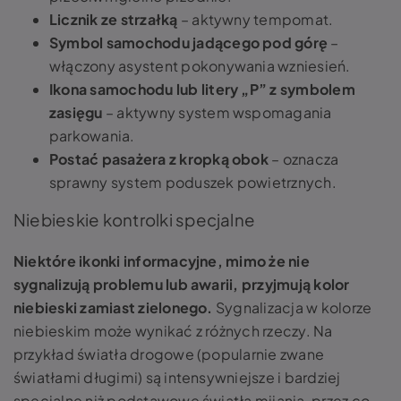
Licznik ze strzałką
– aktywny tempomat.
Symbol samochodu jadącego pod górę
–
włączony asystent pokonywania wzniesień.
Ikona samochodu lub litery „P” z symbolem
zasięgu
– aktywny system wspomagania
parkowania.
Postać pasażera z kropką obok
– oznacza
sprawny system poduszek powietrznych.
Niebieskie kontrolki specjalne
Niektóre ikonki informacyjne, mimo że nie
sygnalizują problemu lub awarii, przyjmują kolor
niebieski zamiast zielonego.
Sygnalizacja w kolorze
niebieskim może wynikać z różnych rzeczy. Na
przykład światła drogowe (popularnie zwane
światłami długimi) są intensywniejsze i bardziej
specjalne niż podstawowe światła mijania, przez co