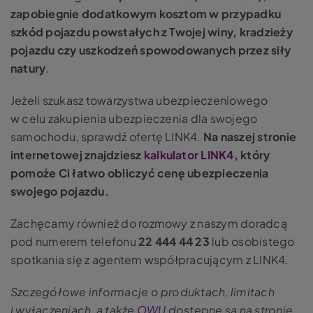
zapobiegnie dodatkowym kosztom w przypadku
szkód pojazdu powstałych z Twojej winy, kradzieży
pojazdu czy uszkodzeń spowodowanych przez siły
natury
.
Jeżeli szukasz towarzystwa ubezpieczeniowego
w celu zakupienia ubezpieczenia dla swojego
samochodu, sprawdź ofertę LINK4.
Na naszej stronie
internetowej znajdziesz
kalkulator LINK4
, który
pomoże Ci łatwo obliczyć cenę ubezpieczenia
swojego pojazdu.
Zachęcamy również do rozmowy z naszym doradcą
pod numerem telefonu
22 444 44 23
lub osobistego
spotkania się z agentem współpracującym z LINK4.
Szczegółowe informacje o produktach, limitach
i wyłączeniach, a także
OWU
dostępne są na stronie