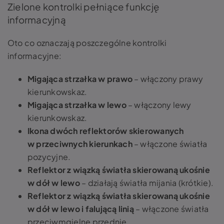
Zielone kontrolki pełniące funkcję
informacyjną
Oto co oznaczają poszczególne kontrolki
informacyjne:
Migająca strzałka w prawo
– włączony prawy
kierunkowskaz.
Migająca strzałka w lewo
– włączony lewy
kierunkowskaz.
Ikona dwóch reflektorów skierowanych
w przeciwnych kierunkach
– włączone światła
pozycyjne.
Reflektor z wiązką światła skierowaną ukośnie
w dół w lewo
– działają światła mijania (krótkie).
Reflektor z wiązką światła skierowaną ukośnie
w dół w lewo i falującą linią
– włączone światła
przeciwmgielne przednie.