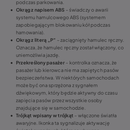
podczas parkowania.
Okrąg z napisem ABS
– świadczy o awarii
systemu hamulcowego ABS (systemem
zapobiegającym blokowaniu kół podczas
hamowania).
Okrąg z literą „P”
– zaciągnięty hamulec ręczny.
Oznacza, że hamulec ręczny został włączony, co
uniemożliwia jazdę.
Przekreślony pasażer
– kontrolka oznacza, że
pasażer lub kierowca nie ma zapiętych pasów
bezpieczeństwa. W niektórych samochodach
może być ona sprzężona z sygnałem
dźwiękowym, który będzie aktywny do czasu
zapięcia pasów przez wszystkie osoby
znajdujące się w samochodzie.
Trójkąt wpisany w trójkąt
– włączone światła
awaryjne. Ikonka ta sygnalizuje aktywację