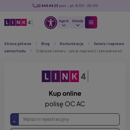
P
22 444 44 23
  pon. - pt. 8:00 - 20:00
r
z
Agent
Szkody
e
Otwórz
j
Szukaj
opcje
d
Strona główna
Blog
Komunikacja
Serwis i naprawa
dostępności
ź
samochodu
Odpryski lakieru - jak je naprawić i zamaskować
d
o
t
r
e
ś
Kup online
c
polisę OC AC
i
Wpisz nr rejestracyjny