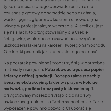
tylko nie masz żadnego doświadczenia, ale nie
czujesz się gotowy do samodzielnego działania,
warto sięgnąć głębiej do kieszeni i umówić się na
wizytę w profesjonalnym warsztacie. A jeżeli czujesz
się na siłach, to przygotowaliśmy dla Ciebie
ściągawkę, w jaki sposób usuwać poszczególne
uszkodzenia lakieru na karoserii Twojego Samochodu.
Oto krótki poradnik jak skutecznie tego dokonać.
Na początek powinieneś zaopatrzyć się w potrzebne
materiały i narzędzia.
Potrzebować będziesz papier
ścierny o różnej gradacji. Do tego także szpachlę,
benzynę ekstrakcyjną, lakier w sprayu w kolorze
nadwozia, podkład oraz pastę lekkościerną.
Tak
przygotowany możesz przystąpić do naprawy
uszkodzonego lakieru na Twoim samochodzie. Takie
wyposażenie powinno pozwolić CI uporać się