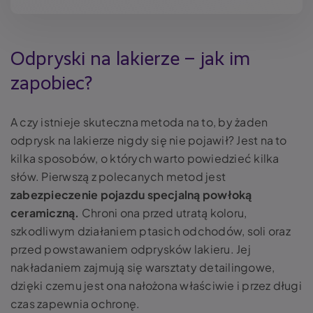
Odpryski na lakierze
– jak im
zapobiec?
A czy istnieje skuteczna metoda na to, by żaden
odprysk na lakierze
nigdy się nie pojawił? Jest na to
kilka sposobów, o których warto powiedzieć kilka
słów. Pierwszą z polecanych metod jest
zabezpieczenie pojazdu specjalną powłoką
ceramiczną
.
Chroni ona przed utratą koloru,
szkodliwym działaniem ptasich odchodów, soli oraz
przed powstawaniem odprysków lakieru. Jej
nakładaniem zajmują się warsztaty detailingowe,
dzięki czemu jest ona nałożona właściwie i przez długi
czas zapewnia ochronę.