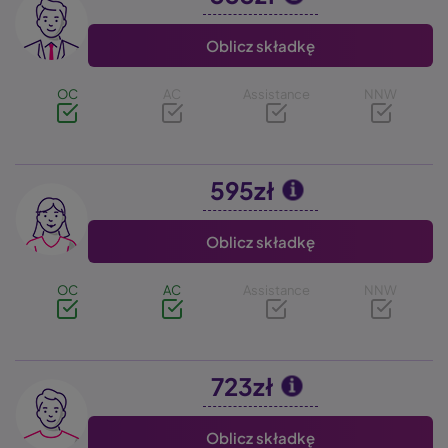
Oblicz składkę
OC
AC
Assistance
NNW
595zł
Image
Oblicz składkę
OC
AC
Assistance
NNW
723zł
Image
Oblicz składkę