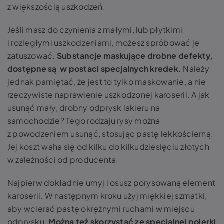
z większością uszkodzeń.
Jeśli masz do czynienia z małymi, lub płytkimi
i rozległymi uszkodzeniami, możesz spróbować je
zatuszować.
Substancje maskujące drobne defekty,
dostępne są w postaci specjalnych kredek.
Należy
jednak pamiętać, że jest to tylko maskowanie, a nie
rzeczywiste naprawienie uszkodzonej karoserii. A jak
usunąć mały, drobny
odprysk lakieru na
samochodzie?
Tego rodzaju rysy można
z powodzeniem usunąć, stosując pastę lekkościerną.
Jej koszt waha się od kilku do kilkudziesięciu złotych
w zależności od producenta.
Najpierw dokładnie umyj i osusz porysowaną element
karoserii. W następnym kroku użyj miękkiej szmatki,
aby wcierać pastę okrężnymi ruchami w miejscu
odprysku.
Można też skorzystać ze specjalnej polerki