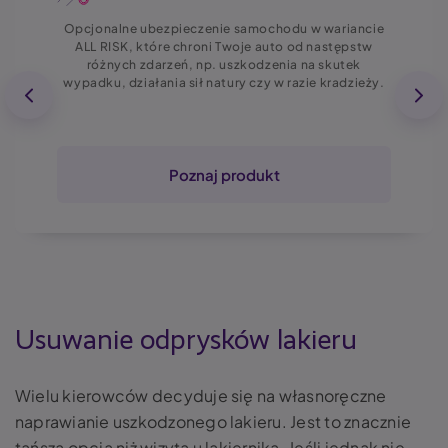
Opcjonalne ubezpieczenie samochodu w wariancie
ALL RISK, które chroni Twoje auto od następstw
różnych zdarzeń, np. uszkodzenia na skutek
wypadku, działania sił natury czy w razie kradzieży.
Poznaj produkt
Usuwanie odprysków lakieru
Wielu kierowców decyduje się na własnoręczne
naprawianie uszkodzonego lakieru. Jest to znacznie
tańsza opcja niż wizyta u lakiernika. Jeśli jednak nie