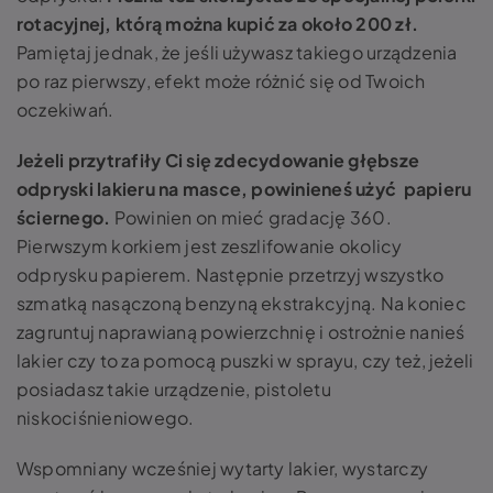
rotacyjnej
, którą można kupić za około 200 zł.
Pamiętaj jednak, że jeśli używasz takiego urządzenia
po raz pierwszy, efekt może różnić się od Twoich
oczekiwań.
Jeżeli przytrafiły Ci się zdecydowanie głębsze
odpryski lakieru na masce, powinieneś użyć papieru
ściernego
.
Powinien on mieć gradację 360.
Pierwszym korkiem jest zeszlifowanie okolicy
odprysku papierem. Następnie przetrzyj wszystko
szmatką nasączoną benzyną ekstrakcyjną. Na koniec
zagruntuj naprawianą powierzchnię i ostrożnie nanieś
lakier czy to za pomocą puszki w sprayu, czy też, jeżeli
posiadasz takie urządzenie, pistoletu
niskociśnieniowego.
Wspomniany wcześniej wytarty lakier, wystarczy