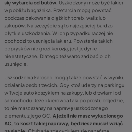
się wytarcia od butów
.
Uszkodzony może być lakier
w pobliżu bagażnika. Przetarcia mogą powstać
podczas pakowania ciężkich toreb, waliz lub
zakupów. Na szczęście są to najczęściej bardzo
płytkie uszkodzenia. W ich przypadku raczej nie
dochodzi to usunięcia lakieru. Powstanie takich
odprysków nie grozi korozją, jest jedynie
nieestetyczne. Dlatego też warto zadbać o ich
usunięcie.
Uszkodzenia karoserii mogą także powstać w wyniku
działania osób trzecich. Gdy ktoś uderzy na parkingu
w Twoje auto koszykiem na zakupy, lub drzwiami od
samochodu. Jeżeli kierowca taki po prostu odjedzie,
to nie masz szansy na naprawę uszkodzonego
elementu z jego OC.
A
jeżeli nie masz wykupionego
AC, to koszt takiej naprawy, będziesz musiał wziąć
na siebie
.
Chyba że zdecydujesz się na tańsze