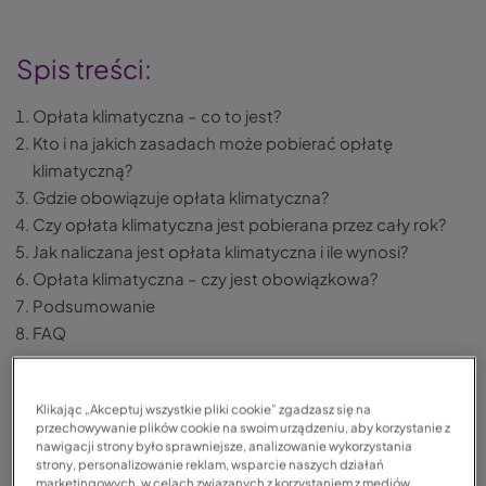
Spis treści:
Opłata klimatyczna – co to jest?
Kto i na jakich zasadach może pobierać opłatę
klimatyczną?
Gdzie obowiązuje opłata klimatyczna?
Czy opłata klimatyczna jest pobierana przez cały rok?
Jak naliczana jest opłata klimatyczna i ile wynosi?
Opłata klimatyczna – czy jest obowiązkowa?
Podsumowanie
FAQ
Klikając „Akceptuj wszystkie pliki cookie” zgadzasz się na
Opłata klimatyczna – co to jest?
przechowywanie plików cookie na swoim urządzeniu, aby korzystanie z
nawigacji strony było sprawniejsze, analizowanie wykorzystania
strony, personalizowanie reklam, wsparcie naszych działań
Opłata klimatyczna (lub podatek klimatyczny) to
marketingowych, w celach związanych z korzystaniem z mediów