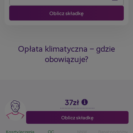
Opłata klimatyczna – gdzie
obowiązuje?
37zł
Image
Oblicz składkę
Koszty leczenia
OC
NNW
Bagaż podróżny