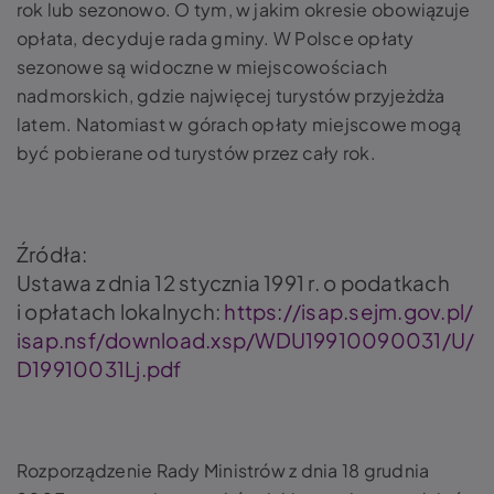
rok lub sezonowo. O tym, w jakim okresie obowiązuje
opłata, decyduje rada gminy. W Polsce opłaty
sezonowe są widoczne w miejscowościach
nadmorskich, gdzie najwięcej turystów przyjeżdża
latem. Natomiast w górach opłaty miejscowe mogą
być pobierane od turystów przez cały rok.
Źródła:
Ustawa z dnia 12 stycznia 1991 r. o podatkach
i opłatach lokalnych:
https://isap.sejm.gov.pl/
isap.nsf/download.xsp/WDU19910090031/U/
D19910031Lj.pdf
Rozporządzenie Rady Ministrów z dnia 18 grudnia