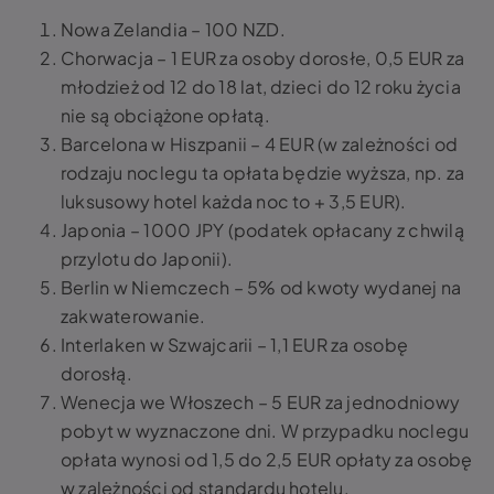
Nowa Zelandia – 100 NZD.
Chorwacja – 1 EUR za osoby dorosłe, 0,5 EUR za
młodzież od 12 do 18 lat, dzieci do 12 roku życia
nie są obciążone opłatą.
Barcelona w Hiszpanii – 4 EUR (w zależności od
rodzaju noclegu ta opłata będzie wyższa, np. za
luksusowy hotel każda noc to + 3,5 EUR).
Japonia – 1000 JPY (podatek opłacany z chwilą
przylotu do Japonii).
Berlin w Niemczech – 5% od kwoty wydanej na
zakwaterowanie.
Interlaken w Szwajcarii – 1,1 EUR za osobę
dorosłą.
Wenecja we Włoszech – 5 EUR za jednodniowy
pobyt w wyznaczone dni. W przypadku noclegu
opłata wynosi od 1,5 do 2,5 EUR opłaty za osobę
w zależności od standardu hotelu.