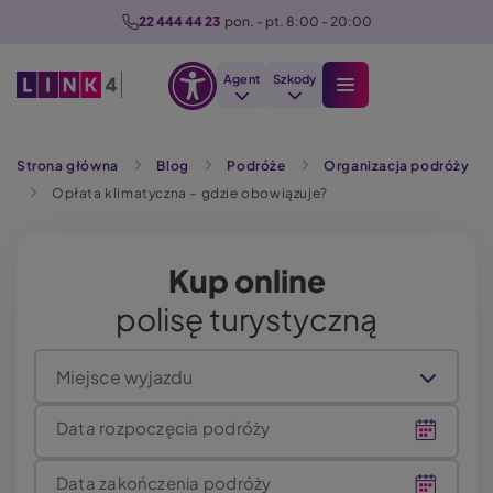
P
22 444 44 23
  pon. - pt. 8:00 - 20:00
r
z
Agent
Szkody
e
Otwórz
j
Szukaj
opcje
d
Strona główna
Blog
Podróże
Organizacja podróży
dostępności
ź
Opłata klimatyczna – gdzie obowiązuje?
d
o
t
Kup online
r
polisę turystyczną
e
ś
c
Miejsce wyjazdu
i
Data rozpoczęcia podróży
Data zakończenia podróży