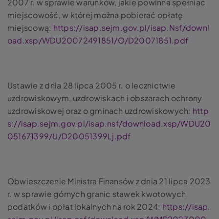
2007 r. w sprawie warunków, jakie powinna spełniać
miejscowość, w której można pobierać opłatę
miejscową:
https://isap.sejm.gov.pl/isap.Nsf/downl
oad.xsp/WDU20072491851/O/D20071851.pdf
Ustawie z dnia 28 lipca 2005 r. o lecznictwie
uzdrowiskowym, uzdrowiskach i obszarach ochrony
uzdrowiskowej oraz o gminach uzdrowiskowych:
http
s://isap.sejm.gov.pl/isap.nsf/download.xsp/WDU20
051671399/U/D20051399Lj.pdf
Obwieszczenie Ministra Finansów z dnia 21 lipca 2023
r. w sprawie górnych granic stawek kwotowych
podatków i opłat lokalnych na rok 2024:
https://isap.