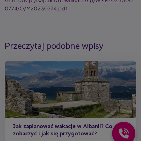
sejm.gov.pl/isap.nsf/download.xsp/WMP2023000
0774/O/M20230774.pdf
Przeczytaj podobne wpisy
Jak zaplanować wakacje w Albanii? Co
zobaczyć i jak się przygotować?