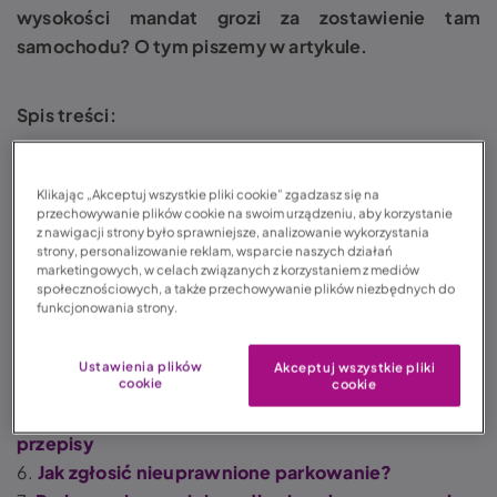
wysokości mandat grozi za zostawienie tam
samochodu? O tym piszemy w artykule.
Spis treści:
1.
Parkowanie na miejscu dla niepełnosprawnych —
Klikając „Akceptuj wszystkie pliki cookie” zgadzasz się na
komu przysługuje?
przechowywanie plików cookie na swoim urządzeniu, aby korzystanie
z nawigacji strony było sprawniejsze, analizowanie wykorzystania
2.
Parkowanie na miejscu dla niepełnosprawnych
strony, personalizowanie reklam, wsparcie naszych działań
na osiedlu
marketingowych, w celach związanych z korzystaniem z mediów
społecznościowych, a także przechowywanie plików niezbędnych do
3.
Ile powinno być miejsc dla osób
funkcjonowania strony.
niepełnosprawnych?
4.
Jak oznaczone są miejsca dla
Ustawienia plików
Akceptuj wszystkie pliki
niepełnosprawnych?
cookie
cookie
5.
Parkowanie na miejscu dla niepełnosprawnych –
przepisy
6.
Jak zgłosić nieuprawnione parkowanie?