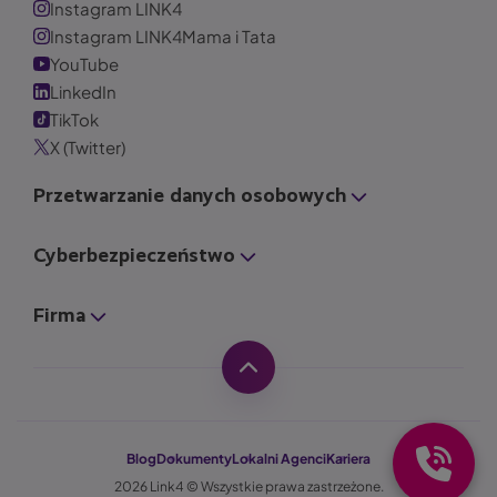
Instagram LINK4
Instagram LINK4Mama i Tata
YouTube
LinkedIn
TikTok
X (Twitter)
Przetwarzanie danych osobowych
Cyberbezpieczeństwo
Firma
Blog
Dokumenty
Lokalni Agenci
Kariera
2026 Link4 © Wszystkie prawa zastrzeżone.