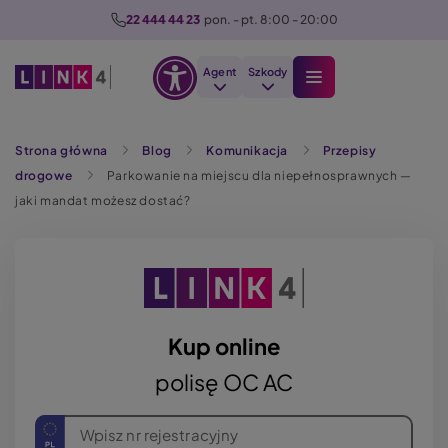
P
22 444 44 23
  pon. - pt. 8:00 - 20:00
r
z
Agent
Szkody
e
Otwórz
j
Szukaj
opcje
d
Strona główna
Blog
Komunikacja
Przepisy
dostępności
ź
drogowe
Parkowanie na miejscu dla niepełnosprawnych —
d
jaki mandat możesz dostać?
o
t
r
e
ś
c
Kup online
i
polisę OC AC
Wpisz nr rejestracyjny