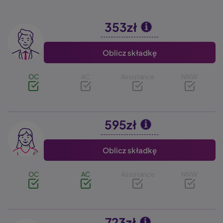
353zł
Image
Oblicz składkę
OC
AC
Assistance
NNW
595zł
Image
Oblicz składkę
OC
AC
Assistance
NNW
723zł