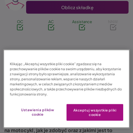
Oblicz składkę
OC
AC
Assistance
NNW
04.04.2022
Formalności
Klikając „Akceptuj wszystkie pliki cookie” zgadzasz się na
przechowywanie plików cookie na swoim urządzeniu, aby korzystanie
Czas czytania: 4 min. 33 sek.
z nawigacji strony było sprawniejsze, analizowanie wykorzystania
strony, personalizowanie reklam, wsparcie naszych działań
marketingowych, w celach związanych z korzystaniem z mediów
społecznościowych, a także przechowywanie plików niezbędnych do
funkcjonowania strony.
Interesuje Cię prawo jazdy na motocykl? Szukasz
najważniejszych informacji na ten temat? W takim
Ustawienia plików
Akceptuj wszystkie pliki
razie trafiłeś we właściwe miejsce. Z naszego
cookie
cookie
artykułu dowiesz się, jakie są kategorie prawa jazdy
na motocykl, jak je zdobyć oraz z jakimi jest to