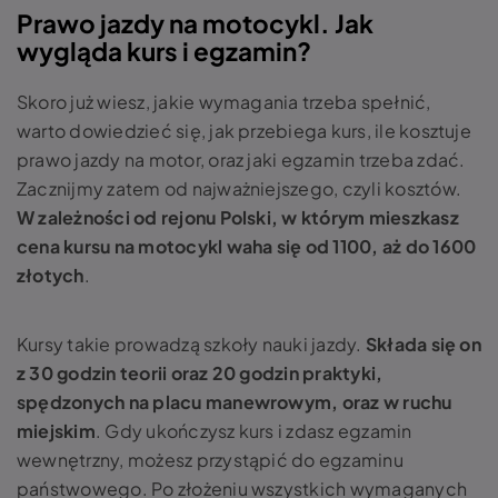
Prawo jazdy na motocykl. Jak
wygląda kurs i egzamin?
Skoro już wiesz, jakie wymagania trzeba spełnić,
warto dowiedzieć się, jak przebiega kurs, ile kosztuje
prawo jazdy na motor, oraz jaki egzamin trzeba zdać.
Zacznijmy zatem od najważniejszego, czyli kosztów.
W zależności od rejonu Polski, w którym mieszkasz
cena kursu na motocykl waha się od 1100, aż do 1600
złotych
.
Kursy takie prowadzą szkoły nauki jazdy.
Składa się on
z
30 godzin teorii oraz 20 godzin praktyki
,
spędzonych na placu manewrowym, oraz w ruchu
miejskim
. Gdy ukończysz kurs i zdasz egzamin
wewnętrzny, możesz przystąpić do egzaminu
państwowego. Po złożeniu wszystkich wymaganych