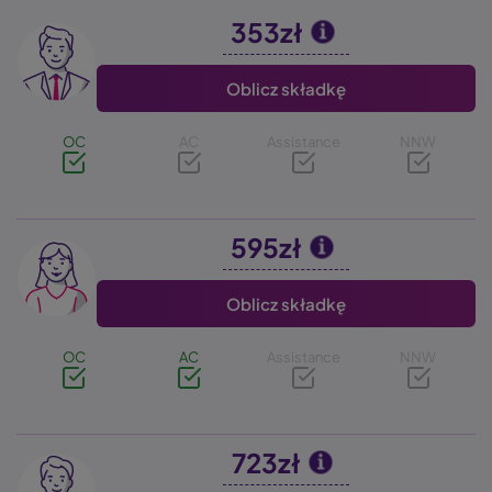
353zł
Image
Oblicz składkę
OC
AC
Assistance
NNW
595zł
Image
Oblicz składkę
OC
AC
Assistance
NNW
723zł
Image