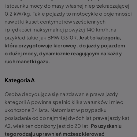
i stosunku mocy do masy własnej nieprzekraczającej
0,2 kW/kg. Takie pojazdy to motocykle o pojemności
nawet kilkuset centymetrów sześciennych
i prędkości maksymalnej powyżej 140 km/h, na
przykład takie jak BMW G310R.
Jest to kategoria,
która przygotowuje kierowcę, do jazdy pojazdem
o dużej mocy, dynamicznie reagującym na każdy
ruch manetki gazu.
Kategoria A
Osoba decydująca się na zdawanie prawa jazdy
kategorii A powinna spełnić kilka warunków i mieć
ukończone 24 lata. Natomiast w przypadku
posiadania od co najmniej dwóch lat prawa jazdy kat.
A2, wiek ten obniżony jest do 20 lat.
Po uzyskaniu
tego rodzaju uprawnień możesz kierować