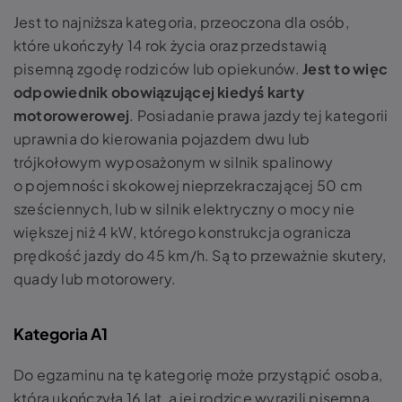
Jest to najniższa kategoria, przeoczona dla osób,
które ukończyły 14 rok życia oraz przedstawią
pisemną zgodę rodziców lub opiekunów.
Jest to więc
odpowiednik obowiązującej kiedyś karty
motorowerowej
. Posiadanie prawa jazdy tej kategorii
uprawnia do kierowania pojazdem dwu lub
trójkołowym wyposażonym w silnik spalinowy
o pojemności skokowej nieprzekraczającej 50 cm
sześciennych, lub w silnik elektryczny o mocy nie
większej niż 4 kW, którego konstrukcja ogranicza
prędkość jazdy do 45 km/h. Są to przeważnie skutery,
quady lub motorowery.
Kategoria A1
Do egzaminu na tę kategorię może przystąpić osoba,
która ukończyła 16 lat, a jej rodzice wyrazili pisemną