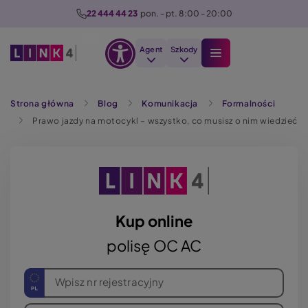
P
22 444 44 23
  pon. - pt. 8:00 - 20:00
r
z
Agent
Szkody
e
Otwórz
j
Szukaj
opcje
d
Strona główna
Blog
Komunikacja
Formalności
dostępności
ź
Prawo jazdy na motocykl – wszystko, co musisz o nim wiedzieć
d
o
t
r
e
ś
Kup online
c
polisę OC AC
i
Wpisz nr rejestracyjny