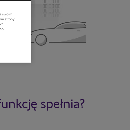
na swoim
ia strony,
 z
 do
funkcję spełnia?