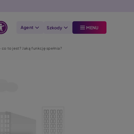
Agent
Szkody
MENU
Otwórz
opcje
 co to jest? Jaką funkcję spełnia?
dostępności