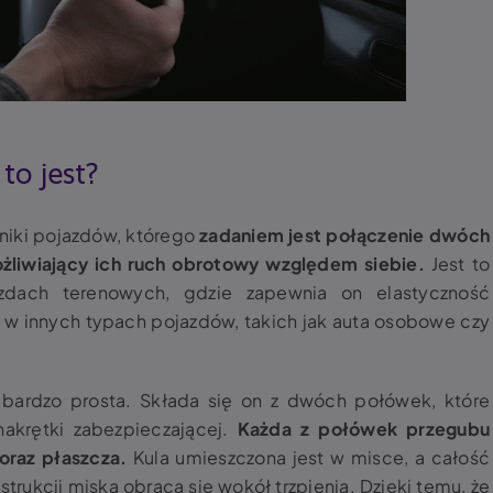
 to jest?
iki pojazdów, którego
zadaniem jest połączenie dwóch
liwiający ich ruch obrotowy względem siebie.
Jest to
zdach terenowych, gdzie zapewnia on elastyczność
 w innych typach pojazdów, takich jak auta osobowe czy
bardzo prosta. Składa się on z dwóch połówek, które
nakrętki zabezpieczającej.
Każda z połówek przegubu
 oraz płaszcza
.
Kula umieszczona jest w misce, a całość
trukcji miska obraca się wokół trzpienia. Dzięki temu, że