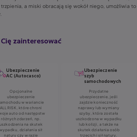
zpienia, a miski obracają się wokół niego, umożliwia to
w.
Cię zainteresować
Ubezpieczenie
Ubezpieczenie
AC (Autocasco)
szyb
samochodowych
Opcjonalne
Przydatne
ubezpieczenie
ubezpieczenie, jeśli
samochodu w wariancie
zajdzie konieczność
ALL RISK, które chroni
naprawy lub wymiany
woje auto od następstw
szyby, która została
różnych zdarzeń, np.
uszkodzona w wypadku
uszkodzenia na skutek
lub kolizji, a także na
wypadku, działania sił
skutek działania osób
natury czy w razie
trzecich i sił natury.