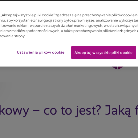
c „Akceptuj wszystkie pliki cookie” zgadzasz się na przechowywanie plików cookie 
iu, aby korzystanie z nawigacji strony było sprawniejsze, analizowanie wykorzystan
lizowanie reklam, wsparcie naszych działań marketingowych, w celach związanych
aniem z mediów społecznościowych, a także przechowywanie plików niezbędnych
nowania strony.
Ustawienia plików cookie
Akceptuj wszystkie pliki cookie
owy – co to jest? Jaką 