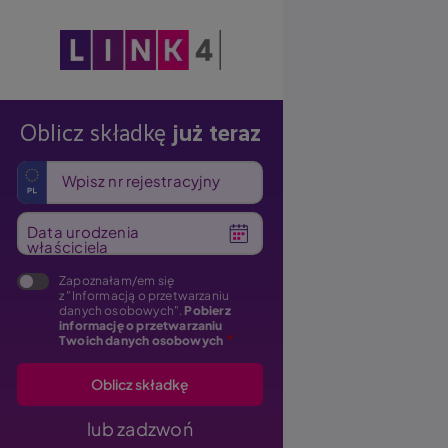
Obraz
Oblicz składkę
już teraz
Wpisz nr rejestracyjny
Data urodzenia
właściciela
Zapoznałam/em się
z "Informacją o przetwarzaniu
danych osobowych".
Pobierz
informację o przetwarzaniu
Twoich danych osobowych
lub zadzwoń