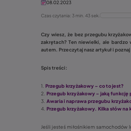
08.02.2023
Czas czytania: 3 min. 43 sek.
Czy wiesz, że bez przegubu krzyżako
zakrętach? Ten niewielki, ale bard
autem. Przeczytaj nasz artykuł i pozna
Spis treści:
1.
Przegub krzyżakowy – co to jest?
2.
Przegub krzyżakowy – jaką funkcję 
3.
Awaria i naprawa przegubu krzyża
4.
Przegub krzyżakowy. Kilka słów na 
Jeśli jesteś miłośnikiem samochodów 