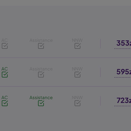
AC
Assistance
NNW
353
AC
Assistance
NNW
595
AC
Assistance
NNW
723