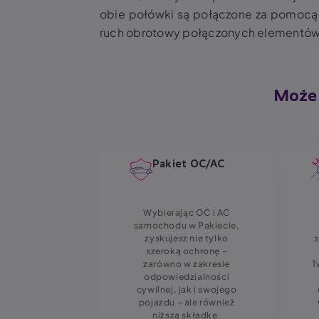
obie połówki są połączone za pomocą tr
ruch obrotowy połączonych elementó
Może 
pieczenie
Pakiet OC/AC
chodowych
ydatne
Wybierając OC i AC
zenie, jeśli
samochodu w Pakiecie,
konieczność
zyskujesz nie tylko
lub wymiany
szeroką ochronę –
tóra została
zarówno w zakresie
T
na w wypadku
odpowiedzialności
i, a także na
cywilnej, jak i swojego
iałania osób
pojazdu – ale również
i sił natury.
niższą składkę.