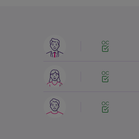
Image
OC
Image
OC
Image
OC