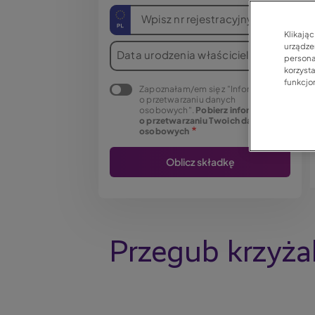
Wpisz nr rejestracyjny
Klikają
urządzen
Data urodzenia właściciela
persona
korzyst
funkcjo
Zapoznałam/em się z "Informacją
o przetwarzaniu danych
osobowych".
Pobierz informację
o przetwarzaniu Twoich danych
osobowych
Przegub krzyżak