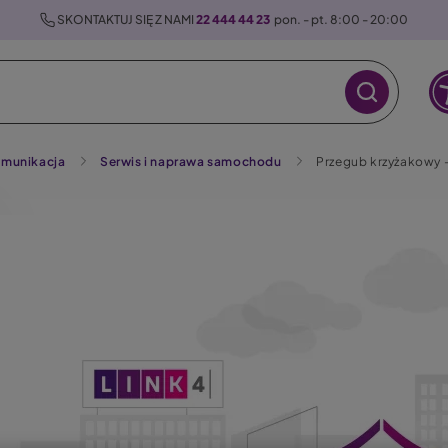
 SKONTAKTUJ SIĘ Z NAMI 
22 444 44 23
  pon. - pt. 8:00 - 20:00
munikacja
Serwis i naprawa samochodu
Przegub krzyżakowy –
raz