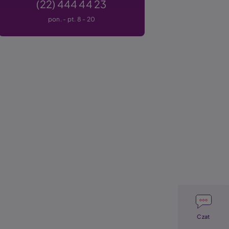
(22) 444 44 23
pon. - pt. 8 - 20
Image
Czat