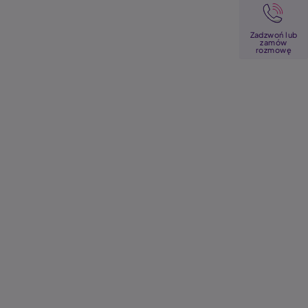
Image
Zadzwoń lub
zamów
rozmowę