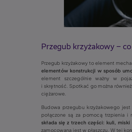
Przegub krzyżakowy
–
co
Przegub krzyżakowy
to element mechan
elementów konstrukcji w sposób umoż
element szczególnie ważny w poja
i skrętność. Spotkać go można również
ciężarowe.
Budowa przegubu krzyżakowego jest 
połączone są za pomocą trzpienia i 
składa się z trzech części: kuli, miski
zamocowana jest w płaszczu. W tej kons