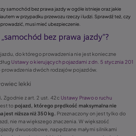
 czy samochód bez prawa jazdy w ogóle istnieje oraz jakie
niautem w przypadku przewozu rzeczy i ludzi. Sprawdź też, czy
e prowadzić, musi mieć ubezpieczenie.
m „samochód bez prawa jazdy”?
jazdu, do którego prowadzenia nie jest konieczne
edług
Ustawy o kierujących pojazdami z dn. 5 stycznia 201
o prowadzenia dwóch rodzajów pojazdów.
łowiec lekki
i.
Zgodnie z art. 2 ust. 42c
Ustawy Prawo o ruchu
 jest to
pojazd, którego prędkość maksymalna nie
 jest niższa niż 350 kg.
Przeznaczony on jest tylko do
jazd, nie ma większego znaczenia. W większość
pojazdy dwuosobowe, napędzane małymi silnikami