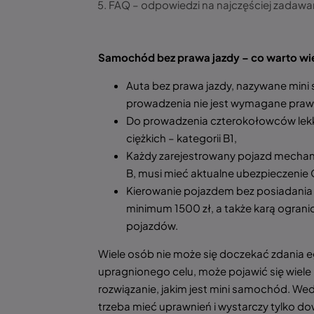
FAQ – odpowiedzi na najczęściej zadawa
Samochód bez prawa jazdy – co warto wi
Auta bez prawa jazdy, nazywane mini
prowadzenia nie jest wymagane prawo
Do prowadzenia czterokołowców lekk
ciężkich – kategorii B1,
Każdy zarejestrowany pojazd mechani
B, musi mieć aktualne ubezpieczenie
Kierowanie pojazdem bez posiadania
minimum 1500 zł, a także karą ogran
pojazdów.
Wiele osób nie może się doczekać zdania 
upragnionego celu, może pojawić się wiele 
rozwiązanie, jakim jest mini samochód. We
trzeba mieć uprawnień i wystarczy tylko do