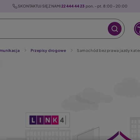
 SKONTAKTUJ SIĘ Z NAMI 
22 444 44 23
  pon. - pt. 8:00 - 20:00
munikacja
Przepisy drogowe
Samochód bez prawa jazdy kateg
raz