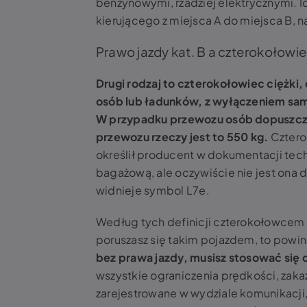
benzynowymi, rzadziej elektrycznymi. I
kierującego z miejsca A do miejsca B, n
Prawo jazdy kat. B a czterokołowie
Drugi rodzaj to czterokołowiec ciężk
osób lub ładunków, z wyłączeniem s
W przypadku przewozu osób dopuszcza
przewozu rzeczy jest to 550 kg.
Cztero
określił producent w dokumentacji tec
bagażową, ale oczywiście nie jest on
widnieje symbol L7e.
Według tych definicji czterokołowcem m
poruszasz się takim pojazdem, to powin
bez prawa jazdy, musisz stosować się
wszystkie ograniczenia prędkości, zakaz
zarejestrowane w wydziale komunikacji