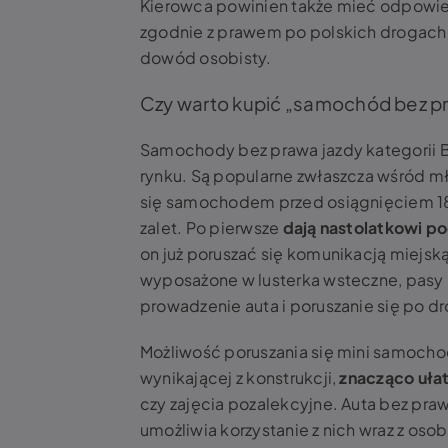
Kierowca powinien także mieć odpowie
zgodnie z prawem po polskich drogach 
dowód osobisty.
Czy warto kupić „samochód bez pr
Samochody bez prawa jazdy kategorii B
rynku. Są popularne zwłaszcza wśród m
się samochodem przed osiągnięciem 18. 
zalet. Po pierwsze
dają nastolatkowi p
on już poruszać się komunikacją miejską
wyposażone w lusterka wsteczne, pasy b
prowadzenie auta i poruszanie się po dr
Możliwość poruszania się mini samoch
wynikającej z konstrukcji,
znacząco uła
czy zajęcia pozalekcyjne. Auta bez pra
umożliwia korzystanie z nich wraz z oso