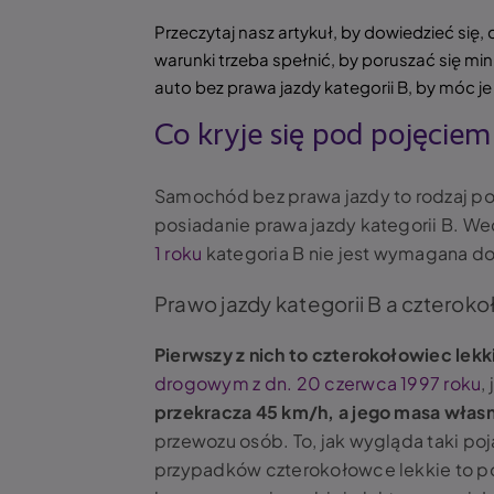
Przeczytaj nasz artykuł, by dowiedzieć się,
warunki trzeba spełnić, by poruszać się mi
auto bez prawa jazdy kategorii B, by móc j
Co kryje się pod pojęcie
Samochód bez prawa jazdy to rodzaj po
posiadanie prawa jazdy kategorii B. W
1 roku
kategoria B nie jest wymagana d
Prawo jazdy kategorii B a czteroko
Pierwszy z nich to czterokołowiec lekk
drogowym z dn. 20 czerwca 1997 roku
,
przekracza 45 km/h, a jego masa własna
przewozu osób. To, jak wygląda taki po
przypadków czterokołowce lekkie to 