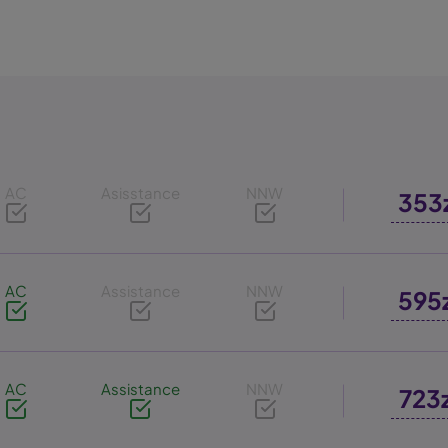
AC
Asisstance
NNW
353
AC
Assistance
NNW
595
AC
Assistance
NNW
723