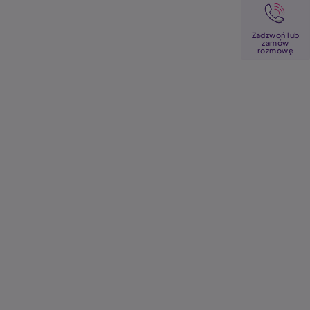
Image
Zadzwoń lub
zamów
rozmowę