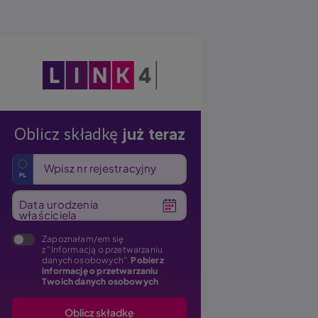
Obraz
Oblicz składkę
już teraz
Wpisz nr rejestracyjny
Data urodzenia
właściciela
Zapoznałam/em się
z "Informacją o przetwarzaniu
danych osobowych".
Pobierz
informację o przetwarzaniu
Twoich danych osobowych