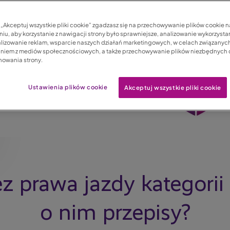
c „Akceptuj wszystkie pliki cookie” zgadzasz się na przechowywanie plików cookie 
iu, aby korzystanie z nawigacji strony było sprawniejsze, analizowanie wykorzystan
lizowanie reklam, wsparcie naszych działań marketingowych, w celach związanych
aniem z mediów społecznościowych, a także przechowywanie plików niezbędnych
nowania strony.
Ustawienia plików cookie
Akceptuj wszystkie pliki cookie
 prawa jazdy kategorii
o nim przepisy?