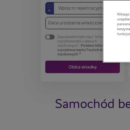
Wpisz nr rejestracyjny
Klikają
urządzen
Data urodzenia właściciela
persona
korzyst
funkcjo
Zapoznałam/em się z "Informacją
o przetwarzaniu danych
osobowych".
Pobierz informację
o przetwarzaniu Twoich danych
osobowych
Samochód bez