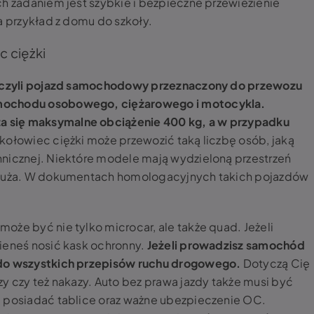
ch zadaniem jest szybkie i bezpieczne przewiezienie
a przykład z domu do szkoły.
c ciężki
i, czyli pojazd samochodowy przeznaczony do przewozu
amochodu osobowego, ciężarowego i motocykla.
 się maksymalne obciążenie 400 kg, a w przypadku
kołowiec ciężki może przewozić taką liczbę osób, jaką
hnicznej. Niektóre modele mają wydzieloną przestrzeń
a duża. W dokumentach homologacyjnych takich pojazdów
oże być nie tylko microcar, ale także quad. Jeżeli
ieneś nosić kask ochronny.
Jeżeli prowadzisz samochód
 do wszystkich przepisów ruchu drogowego.
Dotyczą Cię
y czy też nakazy. Auto bez prawa jazdy także musi być
, posiadać tablice oraz ważne ubezpieczenie OC.