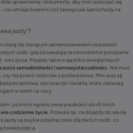
dnie uprawnienia i dokumenty, aby móc poruszać się
– nie istnieje bowiem coś takiego jak samochody na
awa jazdy"?
 cieszą się rosnącym zainteresowaniem na polskim
łodych osób, gdyż pozwalają na samodzielne poruszanie
roku życia. Pojazdy takie mają kilka niewątpliwych
oczucie samodzielności i samowystarczalności.
Nie musi
, czy też prosić rodziców o podwiezienie. Mini auta są
ezpieczeństwa, wycieraczki i światła, które ułatwiają
ogach w dzień i w nocy.
odem, pomimo ograniczenia prędkości do 45 km/h
twia codzienne życie
. Pozwala np. na dojazdy do szkoły
wa jazdy są zwykle przeznaczone dla dwóch osób, co
bą towarzyszącą.