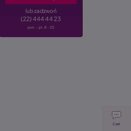
lub zadzwoń
(22) 444 44 23
pon. - pt. 8 - 20
Image
Czat