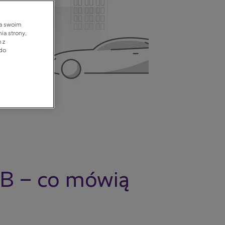
na swoim
ia strony,
 z
 do
 B – co mówią