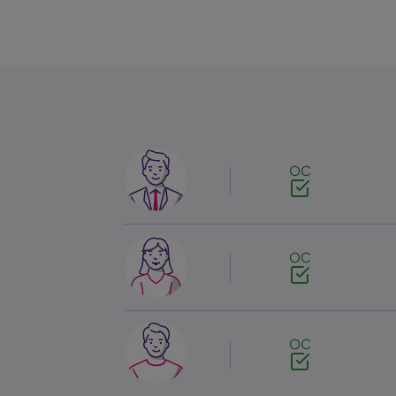
Image
OC
Image
OC
Image
OC