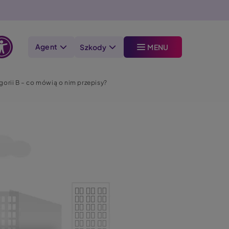
Agent
Szkody
MENU
Otwórz
opcje
orii B – co mówią o nim przepisy?
dostępności