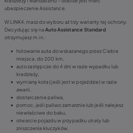
kradzieży i wandalizmu – dobrze jest mieć
ubezpieczenie Assistance.
W LINK4, masz do wyboru aż trzy warianty tej ochrony.
Decydując się na
Auto Assistance Standard
otrzymujesz m.in.:
holowanie auta do wskazanego przez Ciebie
miejsca, do 200 km,
auto zastępcze do 4 dni w razie wypadku lub
kradzieży,
wymianę koła (jeśli jest w pojeździe) w razie
awarii,
dostarczenie paliwa,
pomoc, jeśli paliwo zamarznie lub jeśli nalejesz
niewłaściwe do baku,
otwarcie pojazdu w przypadku utraty lub
zniszczenia kluczyków,