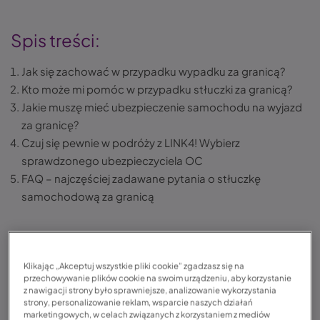
Spis treści:
Jak się zachować w przypadku wypadku za granicą?
Kto może mi pomóc w przypadku stłuczki za granicą?
Jakie muszę mieć ubezpieczenie samochodu na wyjazd
za granicę?
Czuj się pewnie w podróży z LINK4! Wybierz
sprawdzonego ubezpieczyciela OC
FAQ – najczęściej zadawane pytania o stłuczkę
samochodową za granicą
Stłuczka za granicą – co warto wiedzieć?
Klikając „Akceptuj wszystkie pliki cookie” zgadzasz się na
W przypadku kolizji drogowej za granicą zachowaj
przechowywanie plików cookie na swoim urządzeniu, aby korzystanie
z nawigacji strony było sprawniejsze, analizowanie wykorzystania
spokój, zabezpiecz miejsce zdarzenia i wezwij policję,
strony, personalizowanie reklam, wsparcie naszych działań
nawet jeśli nikt nie odniósł obrażeń,
marketingowych, w celach związanych z korzystaniem z mediów