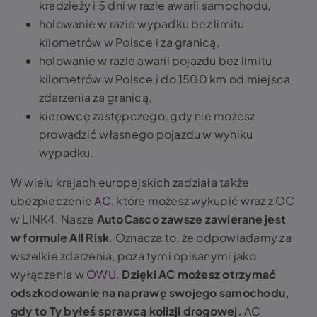
kradzieży i 5 dni w razie awarii samochodu,
holowanie w razie wypadku bez limitu
kilometrów w Polsce i za granicą,
holowanie w razie awarii pojazdu bez limitu
kilometrów w Polsce i do 1500 km od miejsca
zdarzenia za granicą,
kierowcę zastępczego, gdy nie możesz
prowadzić własnego pojazdu w wyniku
wypadku.
W wielu krajach europejskich zadziała także
ubezpieczenie
AC
, które możesz wykupić wraz z OC
w LINK4. Nasze
AutoCasco zawsze zawierane jest
w formule All Risk
. Oznacza to, że odpowiadamy za
wszelkie zdarzenia, poza tymi opisanymi jako
wyłączenia w
OWU
.
Dzięki AC możesz otrzymać
odszkodowanie na naprawę swojego samochodu,
gdy to Ty byłeś sprawcą kolizji drogowej.
AC