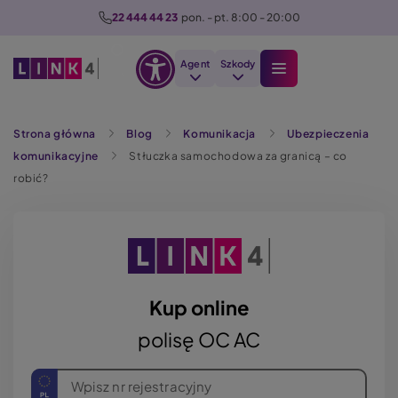
P
22 444 44 23
  pon. - pt. 8:00 - 20:00
r
z
Agent
Szkody
e
Otwórz
j
Szukaj
opcje
d
Strona główna
Blog
Komunikacja
Ubezpieczenia
dostępności
ź
komunikacyjne
Stłuczka samochodowa za granicą – co
d
robić?
o
t
r
e
ś
c
Kup online
i
polisę OC AC
Wpisz nr rejestracyjny