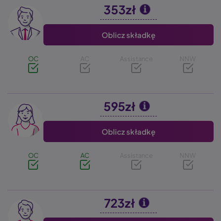
353zł
Image
Oblicz składkę
OC
AC
Assistance
NNW
595zł
Image
Oblicz składkę
OC
AC
Assistance
NNW
723zł
Image