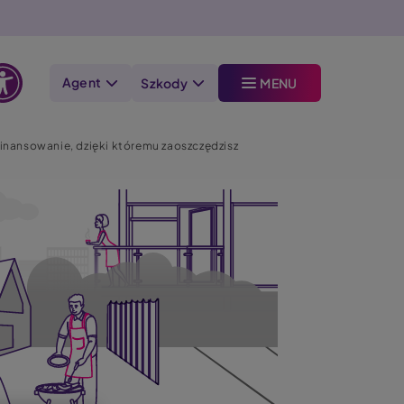
Agent
Szkody
MENU
Otwórz
opcje
inansowanie, dzięki któremu zaoszczędzisz
dostępności