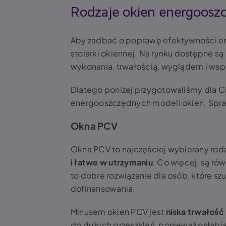
Rodzaje okien energoosz
Aby zadbać o poprawę efektywności en
stolarki okiennej. Na rynku dostępne są
wykonania, trwałością, wyglądem i wspó
Dlatego poniżej przygotowaliśmy dla C
energooszczędnych modeli okien. Spra
Okna PCV
Okna PCV to najczęściej wybierany rodz
i łatwe w utrzymaniu
. Co więcej, są rów
to dobre rozwiązanie dla osób, które 
dofinansowania.
Minusem okien PCV jest
niska trwałość
do dużych przeszkleń, ponieważ osłabia 