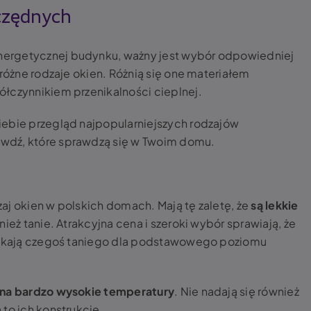
czędnych
ergetycznej budynku, ważny jest wybór odpowiedniej
 różne rodzaje okien. Różnią się one materiałem
łczynnikiem przenikalności cieplnej.
iebie przegląd najpopularniejszych rodzajów
wdź, które sprawdzą się w Twoim domu.
aj okien w polskich domach. Mają tę zaletę, że
są lekkie
nież tanie. Atrakcyjna cena i szeroki wybór sprawiają, że
szukają czegoś taniego dla podstawowego poziomu
 na bardzo wysokie temperatury
. Nie nadają się również
to ich konstrukcję.