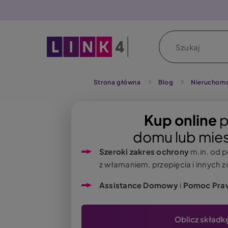
P
r
z
Szukaj
e
j
d
ź
Strona główna
Blog
Nieruchom
d
o
Kup online
p
t
domu lub mies
r
e
Szeroki zakres ochrony
m.in. od p
ś
z włamaniem, przepięcia i innych 
c
i
Assistance Domowy
i
Pomoc Pra
Oblicz składk