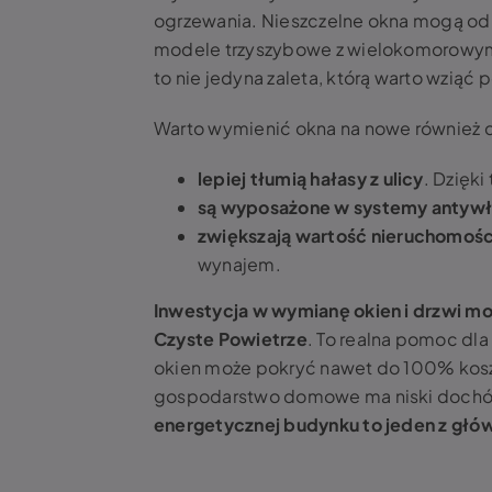
ogrzewania. Nieszczelne okna mogą od
modele trzyszybowe z wielokomorowymi
to nie jedyna zaleta, którą warto wziąć
Warto wymienić okna na nowe również d
lepiej tłumią hałasy z ulicy
. Dzięki
są wyposażone w systemy antyw
zwiększają wartość nieruchomośc
wynajem.
Inwestycja w wymianę okien i drzwi 
Czyste Powietrze
. To realna pomoc d
okien może pokryć nawet do 100% kosz
gospodarstwo domowe ma niski dochód
energetycznej budynku to jeden z gł