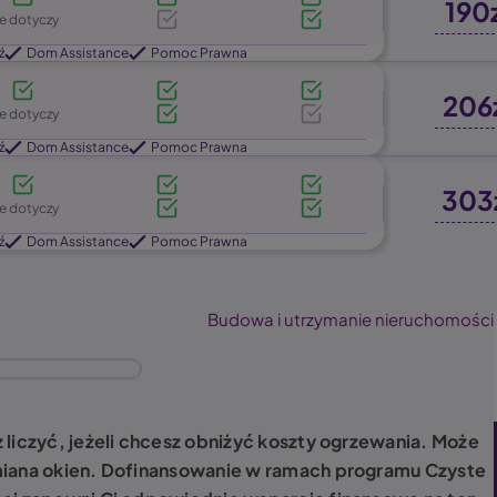
190
ie dotyczy
ź
Dom Assistance
Pomoc Prawna
206
ie dotyczy
ź
Dom Assistance
Pomoc Prawna
303
ie dotyczy
ź
Dom Assistance
Pomoc Prawna
Budowa i utrzymanie nieruchomości
 liczyć, jeżeli chcesz obniżyć koszty ogrzewania. Może
miana okien. Dofinansowanie w ramach programu Czyste