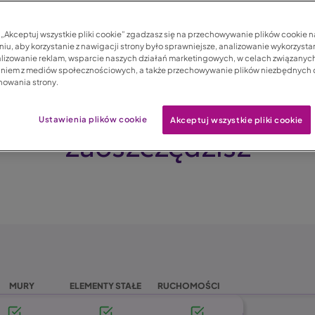
c „Akceptuj wszystkie pliki cookie” zgadzasz się na przechowywanie plików cookie 
iu, aby korzystanie z nawigacji strony było sprawniejsze, analizowanie wykorzystan
lizowanie reklam, wsparcie naszych działań marketingowych, w celach związanych
aniem z mediów społecznościowych, a także przechowywanie plików niezbędnych
nowania strony.
n – dofinansowanie, d
Ustawienia plików cookie
Akceptuj wszystkie pliki cookie
zaoszczędzisz
MURY
ELEMENTY STAŁE
RUCHOMOŚCI