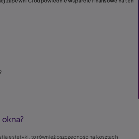
nej zapewni Ci odpowiednie wsparcie finansowe na ten
i
?
 okna?
stia estetyki, to również oszczędność na kosztach