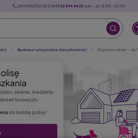
 SKONTAKTUJ SIĘ Z NAMI 
22 444 44 23
  pon. - pt. 8:00 - 20:00
ości
Budowa i utrzymanie nieruchomości
Wymiana okien – dof
olisę
zkania
ożaru, zalania, kradzieży
zdarzeń losowych.
wna
do każdej polisy!
ę