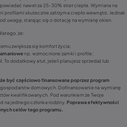
powiadać nawet za 25-30% strat ciepła. Wymiana na
 profilami skutecznie zatrzyma ciepło wewnątrz. Jednak
 pod uwagę, starając się o dotację na wymianę okien.
latego, że:
 temu zwiększa się komfort życia;
łamaniowe
np. wzmocnione zamki i profile;
i
. To dodatkowy atut, jeżeli planujesz sprzedaż lub
może być częściowo finansowana poprzez program
la gospodarstw domowych. Dofinansowanie na wymianę
tów kwalifikowanych. Pod warunkiem że Twoje
 na jednego członka rodziny.
Poprawa efektywności
ównych celów tego programu.