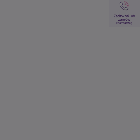
Image
Zadzwoń lub
zamów
rozmowę