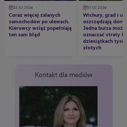
23.07.2026
17.07.2026
Coraz więcej zalanych
Wichury, grad i ul
samochodów po ulewach.
oszczędzają domó
Kierowcy wciąż popełniają
Jedna burza może
ten sam błąd
oznaczać straty li
dziesiątkach tysię
złotych
Kontakt dla mediów