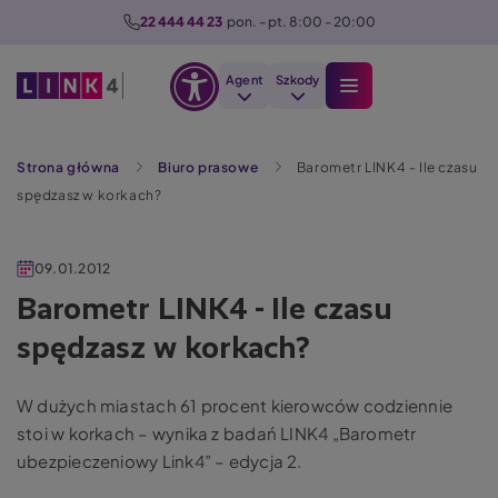
P
22 444 44 23
  pon. - pt. 8:00 - 20:00
r
z
Agent
Szkody
e
Otwórz
j
Szukaj
opcje
d
Strona główna
Biuro prasowe
Barometr LINK4 - Ile czasu
dostępności
ź
spędzasz w korkach?
d
o
t
09.01.2012
r
Barometr LINK4 - Ile czasu
e
spędzasz w korkach?
ś
c
i
W dużych miastach 61 procent kierowców codziennie
stoi w korkach – wynika z badań LINK4 „Barometr
ubezpieczeniowy Link4” – edycja 2.