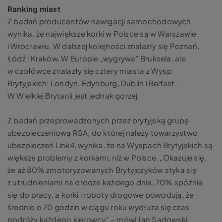
Ranking miast
Z badań producentów nawigacji samochodowych
wynika, że największe korki w Polsce są w Warszawie
i Wrocławiu. W dalszej kolejności znalazły się Poznań,
Łódź i Kraków. W Europie „wygrywa” Bruksela, ale
w czołówce znalazły się cztery miasta z Wysp
Brytyjskich: Londyn, Edynburg, Dublin i Belfast.
W Wielkiej Brytanii jest jednak gorzej
Z badań przeprowadzonych przez brytyjską grupę
ubezpieczeniową RSA, do której należy towarzystwo
ubezpieczeń Link4, wynika, że na Wyspach Brytyjskich są
większe problemy z korkami, niż w Polsce. „Okazuje się,
że aż 80% zmotoryzowanych Brytyjczyków styka się
z utrudnieniami na drodze każdego dnia, 70% spóźnia
się do pracy, a korki i roboty drogowe powodują, że
średnio o 70 godzin w ciągu roku wydłuża się czas
podróży każdego kierowcy” – mówi Jan Sadowski