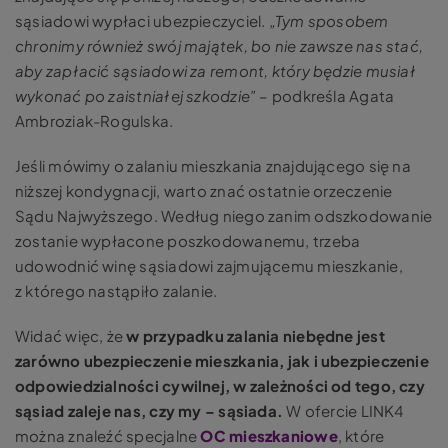
sąsiadowi wypłaci ubezpieczyciel.
„Tym sposobem
chronimy również swój majątek, bo nie zawsze nas stać,
aby zapłacić sąsiadowi za remont, który będzie musiał
wykonać po zaistniałej szkodzie”
– podkreśla Agata
Ambroziak-Rogulska.
Jeśli mówimy o zalaniu mieszkania znajdującego się na
niższej kondygnacji, warto znać ostatnie orzeczenie
Sądu Najwyższego. Według niego zanim odszkodowanie
zostanie wypłacone poszkodowanemu, trzeba
udowodnić winę sąsiadowi zajmującemu mieszkanie,
z którego nastąpiło zalanie.
Widać więc, że
w przypadku zalania niebędne jest
zarówno ubezpieczenie mieszkania, jak i ubezpieczenie
odpowiedzialności cywilnej, w zależności od tego, czy
sąsiad zaleje nas, czy my – sąsiada.
W ofercie LINK4
można znaleźć specjalne
OC mieszkaniowe
, które