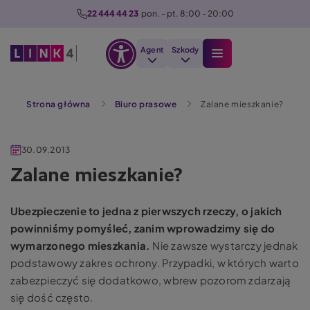
P
22 444 44 23
  pon. - pt. 8:00 - 20:00
r
z
Agent
Szkody
e
Otwórz
j
Szukaj
opcje
d
Strona główna
Biuro prasowe
Zalane mieszkanie?
dostępności
ź
d
o
30.09.2013
t
Zalane mieszkanie?
r
e
Ubezpieczenie to jedna z pierwszych rzeczy, o jakich
ś
powinniśmy pomyśleć, zanim wprowadzimy się do
c
wymarzonego mieszkania.
Nie zawsze wystarczy jednak
i
podstawowy zakres ochrony. Przypadki, w których warto
zabezpieczyć się dodatkowo, wbrew pozorom zdarzają
się dość często.