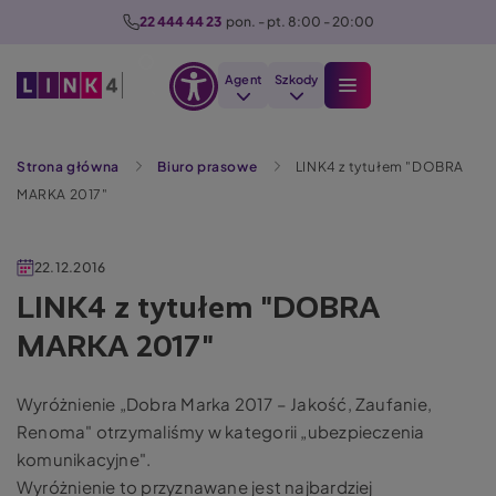
P
22 444 44 23
  pon. - pt. 8:00 - 20:00
r
z
Agent
Szkody
e
Otwórz
j
Szukaj
opcje
d
Strona główna
Biuro prasowe
LINK4 z tytułem "DOBRA
dostępności
ź
MARKA 2017"
d
o
t
22.12.2016
r
LINK4 z tytułem "DOBRA
e
MARKA 2017"
ś
c
i
Wyróżnienie „Dobra Marka 2017 – Jakość, Zaufanie,
Renoma" otrzymaliśmy w kategorii „ubezpieczenia
komunikacyjne".
Wyróżnienie to przyznawane jest najbardziej