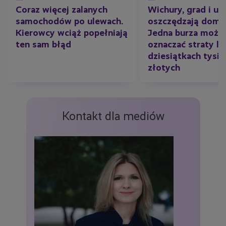
Coraz więcej zalanych
Wichury, grad i ul
samochodów po ulewach.
oszczędzają domó
Kierowcy wciąż popełniają
Jedna burza może
ten sam błąd
oznaczać straty li
dziesiątkach tysię
złotych
Kontakt dla mediów