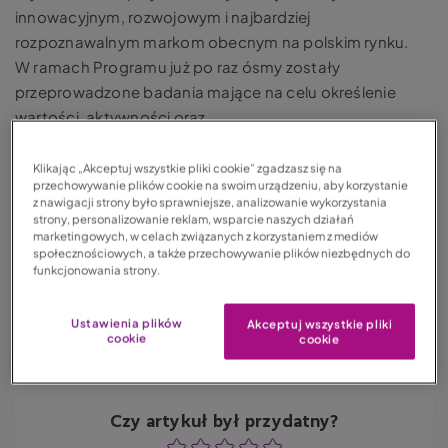
innowacyjnym, rozwojowym i najbardziej
rozpoznawalnym markom obecnym na polskim rynku.
W ramach Programu już po raz ósmy zostały
przeprowadzone badania mające na celu określenie
wartości, aktywności oraz
rozpoznawalności poszczególnych brandów.
Przedmiotem analiz, dokonanych między innymi na
Klikając „Akceptuj wszystkie pliki cookie” zgadzasz się na
przechowywanie plików cookie na swoim urządzeniu, aby korzystanie
podstawie ogólnodostępnych źródeł, objęte zostały
z nawigacji strony było sprawniejsze, analizowanie wykorzystania
głównie: pozycja rynkowa poszczególnych marek i ich
strony, personalizowanie reklam, wsparcie naszych działań
marketingowych, w celach związanych z korzystaniem z mediów
progres, jakość prezentowana przez dany produkt lub
społecznościowych, a także przechowywanie plików niezbędnych do
usługę oraz stopień zaufania konsumentów i klientów.
funkcjonowania strony.
Tagi:
Aktualności
Ustawienia plików
Akceptuj wszystkie pliki
cookie
cookie
Czy artykuł był przydatny?