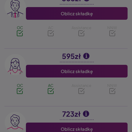
Oblicz składkę
OC
AC
Assistance
NNW
595zł
Image
Oblicz składkę
OC
AC
Assistance
NNW
723zł
Image
Oblicz składkę