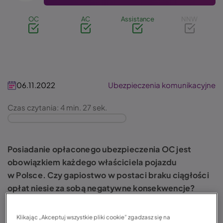
OC
AC
Assistance
NNW
06.11.2022
Ubezpieczenia komunikacyjne
Czas czytania: 4 min. 27 sek.
Posiadanie opłaconego ubezpieczenia OC jest
obowiązkiem każdego właściciela pojazdu
w Polsce. Czy gapiostwo w postaci braku ciągłości
opłat niesie za sobą negatywne konsekwencje?
A jeśli tak, to jakie? Wyjaśniamy.
Klikając „Akceptuj wszystkie pliki cookie” zgadzasz się na