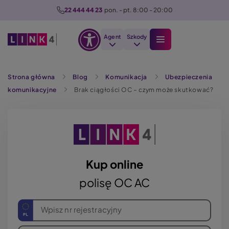
P
22 444 44 23
  pon. - pt. 8:00 - 20:00
r
z
Agent
Szkody
e
Otwórz
j
Szukaj
opcje
d
Strona główna
Blog
Komunikacja
Ubezpieczenia
dostępności
ź
komunikacyjne
Brak ciągłości OC – czym może skutkować?
d
o
t
r
e
ś
Kup online
c
polisę OC AC
i
Wpisz nr rejestracyjny