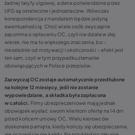
żadnej taryfy ulgowej, a dane potwierdzone przez
UFG są ostateczne i jednoznaczne. Wówczas
korespondencja z mandatem będzie jedyną
ewentualnością. Choć wiele osób zwyczajnie
zapomina o opłaceniu OC, czyli nie działa w złej
wierze, nie ma to większego znaczenia, bo –
niezależnie od motywacji i okoliczności – efekt jest
ten sam, czyli w tym przypadku złamanie
obowiązujących w Polsce przepisów.
Zazwyczaj OC zostaje automatycznie przedłużone
na kolejne 12 miesięcy, jeśli nie zostanie
wypowiedziane, a składka była zapłacona
w całości.
Firmy ubezpieczeniowe mają jednak
obowiązek wysłać swoim klientom ofertę na 14 dni
przed końcem umowy OC. Wielu kierowców
doskonale pamięta, kiedy kończy się ubezpieczenie,
ale oczywiście nie każdy. Na przykład po zakupie