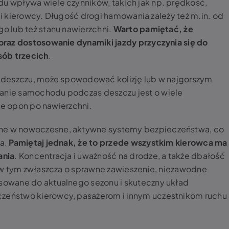
 wpływa wiele czynników, takich jak np. prędkość,
cji kierowcy. Długość drogi hamowania zależy też m.in. od
 lub też stanu nawierzchni.
Warto pamiętać, że
raz dostosowanie dynamiki jazdy przyczynia się do
sób trzecich
.
 deszczu, może spowodować kolizję lub w najgorszym
nie samochodu podczas deszczu jest o wiele
cie opon po nawierzchni.
e w nowoczesne, aktywne systemy bezpieczeństwa, co
ia.
Pamiętaj jednak, że to przede wszystkim kierowca ma
ania
. Koncentracja i uważność na drodze, a także dbałość
(w tym zwłaszcza o sprawne zawieszenie, niezawodne
owane do aktualnego sezonu i skuteczny układ
eństwo kierowcy, pasażerom i innym uczestnikom ruchu