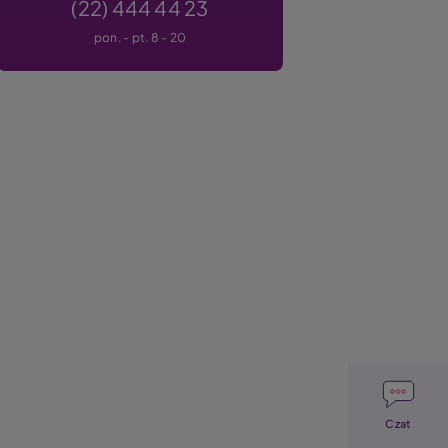
(22) 444 44 23
pon. - pt. 8 - 20
Image
Czat