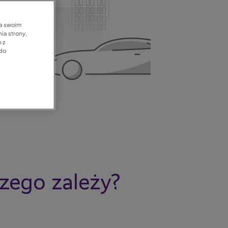
na swoim
ia strony,
 z
 do
czego zależy?