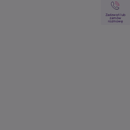
Image
Zadzwoń lub
zamów
rozmowę