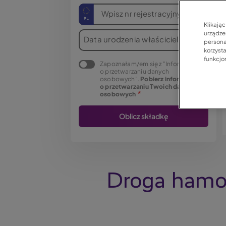
Wpisz nr rejestracyjny
Klikają
urządzen
Data urodzenia właściciela
persona
korzyst
funkcjo
Zapoznałam/em się z "Informacją
o przetwarzaniu danych
osobowych".
Pobierz informację
o przetwarzaniu Twoich danych
osobowych
Droga hamowa