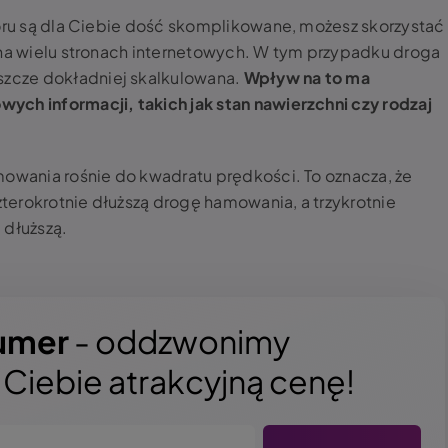
zoru są dla Ciebie dość skomplikowane, możesz skorzystać
 na wielu stronach internetowych. W tym przypadku droga
zcze dokładniej skalkulowana.
Wpływ na to ma
ych informacji, takich jak stan nawierzchni czy rodzaj
mowania rośnie do kwadratu prędkości. To oznacza, że
erokrotnie dłuższą drogę hamowania, a trzykrotnie
 dłuższą.
umer
- oddzwonimy
a Ciebie atrakcyjną cenę!