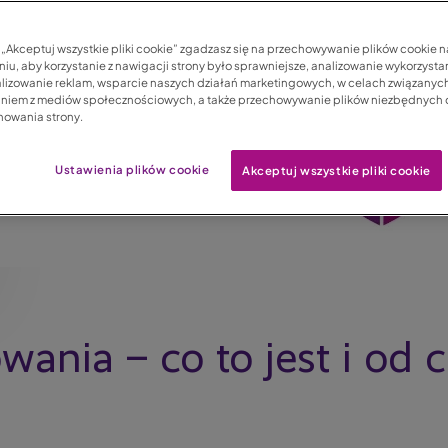
c „Akceptuj wszystkie pliki cookie” zgadzasz się na przechowywanie plików cookie 
iu, aby korzystanie z nawigacji strony było sprawniejsze, analizowanie wykorzystan
lizowanie reklam, wsparcie naszych działań marketingowych, w celach związanych
aniem z mediów społecznościowych, a także przechowywanie plików niezbędnych
nowania strony.
Ustawienia plików cookie
Akceptuj wszystkie pliki cookie
nia – co to jest i od 