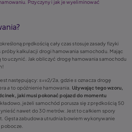
 hamowaniu. Przyczyny i jak je wyeliminować
wania?
kreśloną prędkością cały czas stosuje zasady fizyki
as próby kalkulacji drogi hamowania samochodu. Mając
 to uczynić. Jak obliczyć drogę hamowania samochodu
m!
est następujący:
s=v2/2a
, gdzie
s
oznacza drogę
tera
a
to opóźnienie hamowania.
Używając tego wzoru,
odcinek, jaki musi pokonać pojazd do momentu
ykładowo, jeżeli samochód porusza się z prędkością 50
nieść nawet do 30 metrów. Jest to całkiem spory
st. Gęsta zabudowa utrudnia bowiem wykonywanie
a pobocze.