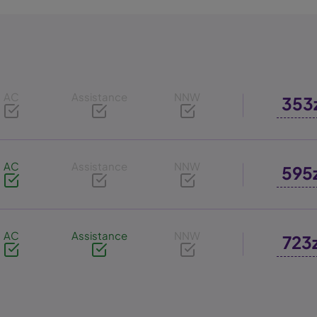
AC
Assistance
NNW
353
AC
Assistance
NNW
595
AC
Assistance
NNW
723