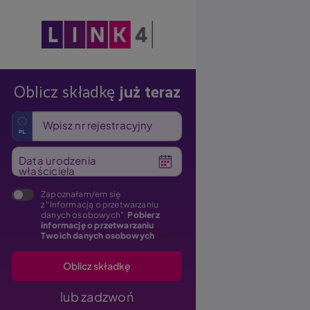
Obraz
Oblicz składkę
już teraz
Wpisz nr rejestracyjny
Data urodzenia
właściciela
Zapoznałam/em się
z "Informacją o przetwarzaniu
danych osobowych".
Pobierz
informację o przetwarzaniu
Twoich danych osobowych
lub zadzwoń