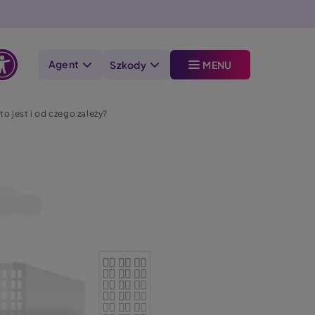
Agent
Szkody
MENU
Otwórz
opcje
o jest i od czego zależy?
dostępności