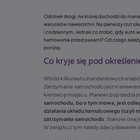
Odcinek drogi, na której dochodzi do mane
warunków nawierzchni. Na pierwszy rzut o
i codziennym. Jednak co zrobić, gdy auto
hamowania przed pasami? Od czego zależy 
poniżej.
Co kryje się pod określ
Wśród kilkunastu standardowych etapó
Zatrzymanie samochodu jest manewrem
kierowcę miejscu. Manewr poprzedza je
samochodu, bo o tym mowa, jest odleg
działania układu hamulcowego (czyli 
zatrzymania samochodu
. Stanowi ona 
W związku z tym należy zdecydowanie o