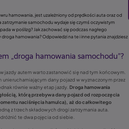
wru hamowania, jest uzależniony od prędkości auta oraz od
ka zatrzymanie samochodu wydaje się czymś oczywistym
 wpada w poślizg? Jak zachować się podczas nagłego
droga hamowania? Odpowiedzi na te i inne pytania znajdziesz
eniem „droga hamowania samochodu”?
w jazdy autem warto zastanowić się nad tym końcowym.
 unieruchamiającym dany pojazd w wyznaczonym przez
dnak równie ważny etap jazdy.
Droga hamowania
łością, którą przebywa dany pojazd od rozpoczęcia
momentu naciśnięcia hamulca), aż do całkowitego
jedną z trzech składowych drogi zatrzymania auta.
dróżnić te dwa pojęcia od siebie.