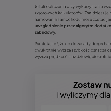
Jeżeli obliczenia przy wykorzystaniu w
z gotowych kalkulatorów. Znajdziesz je
hamowania samochodu może zostać jes
uwzględnienie przez algorytm dodatkow
zabudowy.
Pamiętaj też, że co do zasady droga ha
dwukrotnie wyższa szybkość oznacza czt
wyższa prędkość – aż dziewięciokrotnie
Zostaw n
i wyliczymy dl