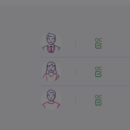
Image
OC
Image
OC
Image
OC