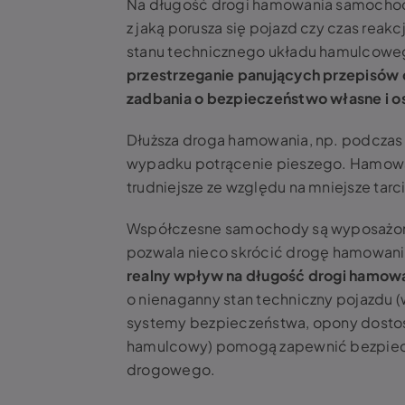
Na długość drogi hamowania samochodu
z jaką porusza się pojazd czy czas reak
stanu technicznego układu hamulcowego
przestrzeganie panujących przepisów o
zadbania o bezpieczeństwo własne i o
Dłuższa droga hamowania, np. podczas
wypadku potrącenie pieszego. Hamowa
trudniejsze ze względu na mniejsze tar
Współczesne samochody są wyposażon
pozwala nieco skrócić drogę hamowan
realny wpływ na długość drogi hamow
o nienaganny stan techniczny pojazdu 
systemy bezpieczeństwa, opony dostos
hamulcowy) pomogą zapewnić bezpiecz
drogowego.