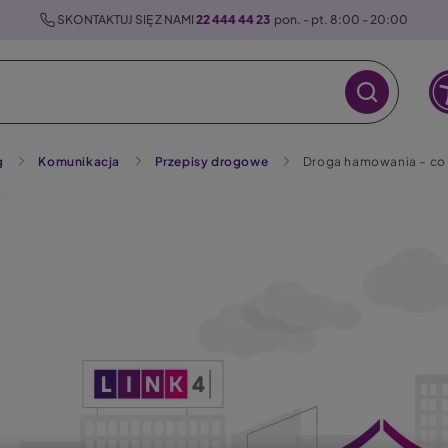
 SKONTAKTUJ SIĘ Z NAMI 
22 444 44 23
  pon. - pt. 8:00 - 20:00
g
Komunikacja
Przepisy drogowe
Droga hamowania – co t
raz