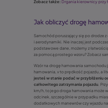
Zobacz także:
Drgania kierownicy przy
Jak obliczyć drogę hamo
Samochód poruszający się po drodze z o
i aerodynamiki. Nie inaczej jest podcz
podstawowe dane, możemy z łatwością
za pomocą prostego wzoru? Zobacz sa
Wzór na drogę hamowania samochodu j
hamowania,
v
to prędkość pojazdu, a li
jesteś w stanie podać w przybliżeniu 
całkowitego zatrzymania pojazdu
. Prz
km/h, to jego droga hamowania może wy
odcinek, szczególnie w przypadku mia
dodatkowych manewrów czy wjazdu n