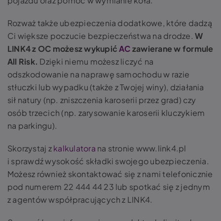
pojazdu oraz pomoc w wymianie koła.
Rozważ także ubezpieczenia dodatkowe, które dadzą
Ci większe poczucie bezpieczeństwa na drodze.
W
LINK4 z OC możesz wykupić
AC
zawierane w formule
All Risk
.
Dzięki niemu możesz liczyć na
odszkodowanie na naprawę samochodu w razie
stłuczki lub wypadku (także z Twojej winy), działania
sił natury (np. zniszczenia karoserii przez grad) czy
osób trzecich (np. zarysowanie karoserii kluczykiem
na parkingu).
Skorzystaj z
kalkulatora
na stronie www.link4.pl
i sprawdź wysokość składki swojego ubezpieczenia.
Możesz również skontaktować się z nami telefonicznie
pod numerem 22 444 44 23 lub spotkać się z jednym
z agentów współpracujących z LINK4.