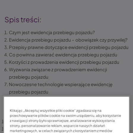
Spis treści:
Czym jest ewidencja przebiegu pojazdu?
Ewidencja przebiegu pojazdu – obowiązek czy przywilej?
Przepisy prawne dotyczące ewidencji przebiegu pojazdu
Co powinna zawierać ewidencja przebiegu pojazdu
Korzyści z prowadzenia ewidencji przebiegu pojazdu
Wyzwania związane z prowadzeniem ewidencji
przebiegu pojazdu
Nowoczesne technologie wspierające ewidencję
przebiegu pojazdu
Praktyczne wskazówki dla prowadzenia ewidencji
przebiegu pojazdu
Klikając „Akceptuj wszystkie pliki cookie” zgadzasz się na
Ubezpieczenie samochodu w LINK4 – poznaj ofertę
przechowywanie plików cookie na swoim urządzeniu, aby korzystanie
z nawigacji strony było sprawniejsze, analizowanie wykorzystania
Podsumowanie
strony, personalizowanie reklam, wsparcie naszych działań
FAQ – często zadawane pytania
marketingowych, w celach związanych z korzystaniem z mediów