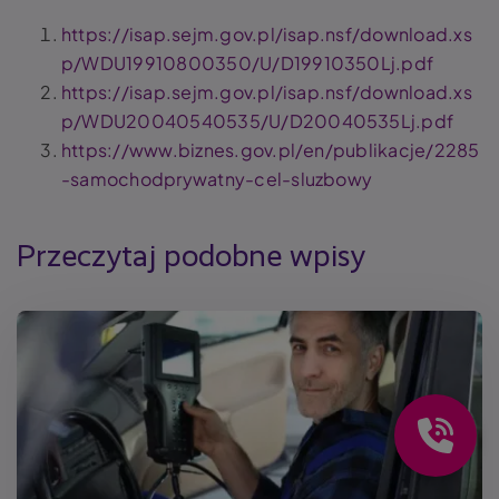
https://isap.sejm.gov.pl/isap.nsf/download.xs
p/WDU19910800350/U/D19910350Lj.pdf
https://isap.sejm.gov.pl/isap.nsf/download.xs
p/WDU20040540535/U/D20040535Lj.pdf
https://www.biznes.gov.pl/en/publikacje/2285
-samochodprywatny-cel-sluzbowy
Przeczytaj podobne wpisy