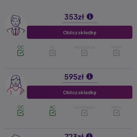
353zł
Image
Oblicz składkę
OC
AC
Assistance
NNW
595zł
Image
Oblicz składkę
OC
AC
Assistance
NNW
723zł