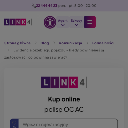
P
22 444 44 23
  pon. - pt. 8:00 - 20:00
r
z
Agent
Szkody
e
Otwórz
j
Szukaj
opcje
d
Strona główna
Blog
Komunikacja
Formalności
dostępności
ź
Ewidencja przebiegu pojazdu – kiedy powinieneś ją
d
zastosować i co powinna zawierać?
o
t
r
e
ś
c
Kup online
i
polisę OC AC
Wpisz nr rejestracyjny