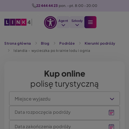
P
22 444 44 23
  pon. - pt. 8:00 - 20:00
r
z
Agent
Szkody
e
Otwórz
j
Szukaj
opcje
d
Strona główna
Blog
Podróże
Kierunki podróży
dostępności
ź
Islandia – wycieczka po krainie lodu i ognia
d
o
t
Kup online
r
polisę turystyczną
e
ś
c
Miejsce wyjazdu
i
Data rozpoczęcia podróży
Data zakończenia podróży