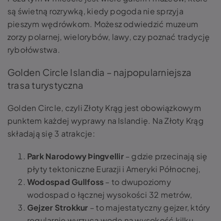
są świetną rozrywką, kiedy pogoda nie sprzyja
pieszym wędrówkom. Możesz odwiedzić muzeum
zorzy polarnej, wielorybów, lawy, czy poznać tradycję
rybołówstwa.
Golden Circle Islandia – najpopularniejsza
trasa turystyczna
Golden Circle, czyli Złoty Krąg jest obowiązkowym
punktem każdej wyprawy na Islandię. Na Złoty Krąg
składają się 3 atrakcje:
Park Narodowy Þingvellir
– gdzie przecinają się
płyty tektoniczne Eurazji i Ameryki Północnej,
Wodospad Gullfoss
– to dwupoziomy
wodospad o łącznej wysokości 32 metrów,
Gejzer Strokkur
– to majestatyczny gejzer, który
regularnie wyrzuca wodę na wysokość kilku