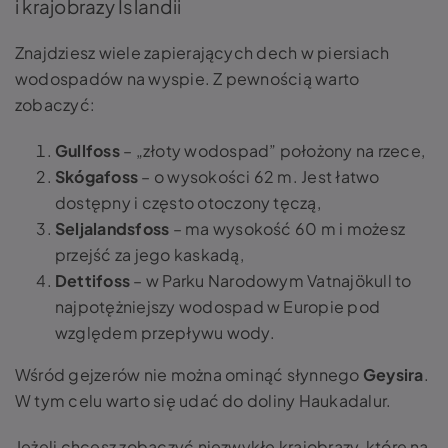
i krajobrazy Islandii
Znajdziesz wiele zapierających dech w piersiach
wodospadów na wyspie. Z pewnością warto
zobaczyć:
Gullfoss
– „złoty wodospad” położony na rzece,
Skógafoss
– o wysokości 62 m. Jest łatwo
dostępny i często otoczony tęczą,
Seljalandsfoss
– ma wysokość 60 m i możesz
przejść za jego kaskadą,
Dettifoss
– w Parku Narodowym Vatnajökull to
najpotężniejszy wodospad w Europie pod
względem przepływu wody.
Wśród gejzerów nie można ominąć słynnego
Geysira
.
W tym celu warto się udać do doliny Haukadalur.
Jeżeli chcesz zobaczyć niezwykłe krajobrazy, które na