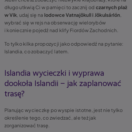
długo utkwią Ci w pamięci to zacznij od
czarnych plaż
w Vik
, udaj się na
lodowce Vatnajökull i Jökulsárlón
,
wybrać się w rejs na obserwację wielorybów
i koniecznie pojedź nad klify Fiordów Zachodnich.
To tylko kilka propozycji jako odpowiedź na pytanie:
Islandia, co zobaczyć latem.
Islandia wycieczki i wyprawa
dookoła Islandii – jak zaplanować
trasę?
Planując wycieczkę po wyspie istotne, jest nie tylko
określenie tego, co zwiedzać, ale też jak
zorganizować trasę.