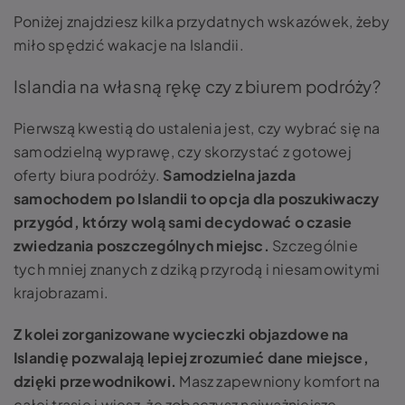
Poniżej znajdziesz kilka przydatnych wskazówek, żeby
miło spędzić wakacje na Islandii.
Islandia na własną rękę czy z biurem podróży?
Pierwszą kwestią do ustalenia jest, czy wybrać się na
samodzielną wyprawę, czy skorzystać z gotowej
oferty biura podróży.
Samodzielna jazda
samochodem po Islandii to opcja dla poszukiwaczy
przygód, którzy wolą sami decydować o czasie
zwiedzania poszczególnych miejsc.
Szczególnie
tych mniej znanych z dziką przyrodą i niesamowitymi
krajobrazami.
Z kolei zorganizowane wycieczki objazdowe na
Islandię pozwalają lepiej zrozumieć dane miejsce,
dzięki przewodnikowi.
Masz zapewniony komfort na
całej trasie i wiesz, że zobaczysz najważniejsze