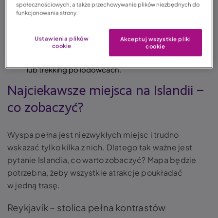
społecznościowych, a także przechowywanie plików niezbędnych do
Wybór terminu podróży zależy od tego, co chcesz
funkcjonowania strony.
zobaczyć, np. zima to czas na obserwacje zorzy
polarnej.
Ustawienia plików
Akceptuj wszystkie pliki
Na wyjazd na Islandię warto kupić ubezpieczenie
cookie
cookie
turystyczne. Zwłaszcza jeżeli planujesz wynająć auto
lub trekking po lodowcach.
Najciekawsze miejsca na Islandii –
co zobaczyć?
Wyspa pełna jest niezwykłych miejsc i trudno
wskazać tylko kilka z nich. Dlatego tak ważne jest
pytanie Islandia, co warto zobaczyć? Mapa będzie
potrzebna, żeby wszystkie atrakcje poukładać
w jedną trasę.
Reykjavík – stolica pełna kontrastów