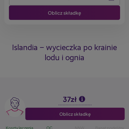
Islandia – wycieczka po krainie
lodu i ognia
37zł
Image
Oblicz składkę
Koszty leczenia
OC
NNW
Bagaż podróżny