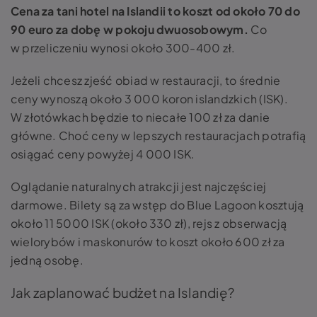
Cena za tani hotel na Islandii to koszt od około 70 do
90 euro za dobę w pokoju dwuosobowym.
Co
w przeliczeniu wynosi około 300-400 zł.
Jeżeli chcesz zjeść obiad w restauracji, to średnie
ceny wynoszą około 3 000 koron islandzkich (ISK).
W złotówkach będzie to niecałe 100 zł za danie
główne. Choć ceny w lepszych restauracjach potrafią
osiągać ceny powyżej 4 000 ISK.
Oglądanie naturalnych atrakcji jest najczęściej
darmowe. Bilety są za wstęp do Blue Lagoon kosztują
około 11 5000 ISK (około 330 zł), rejs z obserwacją
wielorybów i maskonurów to koszt około 600 zł za
jedną osobę.
Jak zaplanować budżet na Islandię?