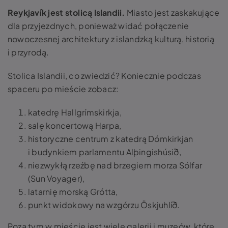
Reykjavík jest stolicą Islandii.
Miasto jest zaskakujące
dla przyjezdnych, ponieważ widać połączenie
nowoczesnej architektury z islandzką kulturą, historią
i przyrodą.
Stolica Islandii, co zwiedzić? Koniecznie podczas
spaceru po mieście zobacz:
katedrę Hallgrímskirkja,
salę koncertową Harpa,
historyczne centrum z katedrą Dómkirkjan
i budynkiem parlamentu Alþingishúsið,
niezwykłą rzeźbę nad brzegiem morza Sólfar
(Sun Voyager),
latarnię morską Grótta,
punkt widokowy na wzgórzu Öskjuhlíð.
Poza tym w mieście jest wiele galerii i muzeów, które