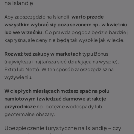
na Islandię
Aby zaoszczędzić na Islandii,
warto przede
wszystkim wybrać się poza sezonem np. w kwietniu
lub we wrześniu.
Co prawda pogoda będzie bardziej
kapryśna, ale ceny nie będą tak wysokie jak w lecie.
Rozważ też zakupy w marketach
typu Bónus
(największa i najtańsza sieć działająca na wyspie),
Extra lub Nettó. W ten sposób zaoszczędzisz na
wyżywieniu.
W ciepłych miesiącach możesz spać na polu
namiotowym i zwiedzać darmowe atrakcje
przyrodnicze
np. potężne wodospady lub
geotermalne obszary.
Ubezpieczenie turystyczne na Islandię – czy