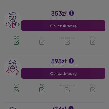
353zł
Image
Oblicz składkę
OC
AC
Assistance
NNW
595zł
Image
Oblicz składkę
OC
AC
Assistance
NNW
723zł