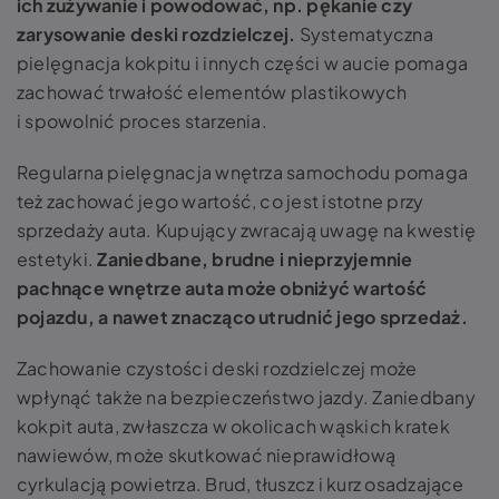
ich zużywanie i powodować, np. pękanie czy
zarysowanie deski rozdzielczej.
Systematyczna
pielęgnacja kokpitu i innych części w aucie pomaga
zachować trwałość elementów plastikowych
i spowolnić proces starzenia.
Regularna pielęgnacja wnętrza samochodu pomaga
też zachować jego wartość, co jest istotne przy
sprzedaży auta. Kupujący zwracają uwagę na kwestię
estetyki.
Zaniedbane, brudne i nieprzyjemnie
pachnące wnętrze auta może obniżyć wartość
pojazdu, a nawet znacząco utrudnić jego sprzedaż.
Zachowanie czystości deski rozdzielczej może
wpłynąć także na bezpieczeństwo jazdy. Zaniedbany
kokpit auta, zwłaszcza w okolicach wąskich kratek
nawiewów, może skutkować nieprawidłową
cyrkulacją powietrza. Brud, tłuszcz i kurz osadzające