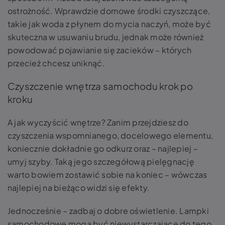
ostrożność. Wprawdzie domowe środki czyszczące,
takie jak woda z płynem do mycia naczyń, może być
skuteczna w usuwaniu brudu, jednak może również
powodować pojawianie się zacieków – których
przecież chcesz uniknąć.
Czyszczenie wnętrza samochodu krok po
kroku
A jak wyczyścić wnętrze? Zanim przejdziesz do
czyszczenia wspomnianego, docelowego elementu,
koniecznie dokładnie go odkurz oraz – najlepiej –
umyj szyby. Taką jego szczegółową pielęgnację
warto bowiem zostawić sobie na koniec – wówczas
najlepiej na bieżąco widzi się efekty.
Jednocześnie – zadbaj o dobre oświetlenie. Lampki
samochodowe mogą być niewystarczające do tego,