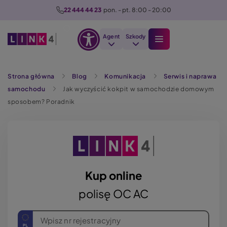
P
22 444 44 23
  pon. - pt. 8:00 - 20:00
r
z
Agent
Szkody
e
Otwórz
j
Szukaj
opcje
d
Strona główna
Blog
Komunikacja
Serwis i naprawa
dostępności
ź
samochodu
Jak wyczyścić kokpit w samochodzie domowym
d
sposobem? Poradnik
o
t
r
e
ś
c
Kup online
i
polisę OC AC
Wpisz nr rejestracyjny