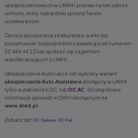
ubezpieczeniowych w LINK4 i postaw na taki zakres
ochrony, który najbardziej sprosta Twoim
oczekiwaniom.
Oprócz skorzystania z kalkulatora, warto też
porozmawiać bezpośrednio z doradcą pod numerem
22 444 44 23 lub spotkać się z agentem
współpracującym z LINK4.
Ubezpieczenie Autocasco lub wybrany wariant
ubezpieczenia Auto Assistance
dostępny w LINK4
tylko w pakiecie z OC, lub
OC AC
. Szczegółowe
informacje sprawdź w OWU dostępnym na
www.link4.pl
.
Zobacz też:
,
OC Daewoo
OC Fiat