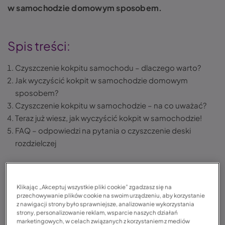
w samochodzie domowym sposobem.
Spis treści:
Czyszczenie kokpitu samochodu – dlaczego warto?
Jak wyczyścić kokpit w samochodzie domowym
sposobem?
Czyszczenie kokpitu w samochodzie – na co uważać?
Teraz już wiesz, jak wyczyścić kokpit w samochodzie!
FAQ – odpowiedzi na pytania o czyszczenie deski
rozdzielczej
Czyszczenie kokpitu w samochodzie domowymi
Klikając „Akceptuj wszystkie pliki cookie” zgadzasz się na
sposobami – co warto wiedzieć?
przechowywanie plików cookie na swoim urządzeniu, aby korzystanie
z nawigacji strony było sprawniejsze, analizowanie wykorzystania
Regularna pielęgnacja i czyszczenie kokpitu
strony, personalizowanie reklam, wsparcie naszych działań
marketingowych, w celach związanych z korzystaniem z mediów