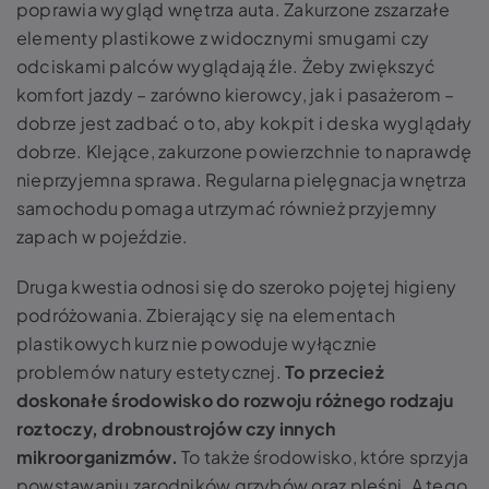
poprawia wygląd wnętrza auta. Zakurzone zszarzałe
elementy plastikowe z widocznymi smugami czy
odciskami palców wyglądają źle. Żeby zwiększyć
komfort jazdy – zarówno kierowcy, jak i pasażerom –
dobrze jest zadbać o to, aby kokpit i deska wyglądały
dobrze. Klejące, zakurzone powierzchnie to naprawdę
nieprzyjemna sprawa. Regularna pielęgnacja wnętrza
samochodu pomaga utrzymać również przyjemny
zapach w pojeździe.
Druga kwestia odnosi się do szeroko pojętej higieny
podróżowania. Zbierający się na elementach
plastikowych kurz nie powoduje wyłącznie
problemów natury estetycznej.
To przecież
doskonałe środowisko do rozwoju różnego rodzaju
roztoczy, drobnoustrojów czy innych
mikroorganizmów.
To także środowisko, które sprzyja
powstawaniu zarodników grzybów oraz pleśni. A tego