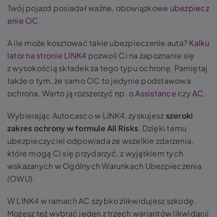
Twój pojazd posiadał ważne, obowiązkowe
ubezpiecz
enie OC
.
A ile może kosztować takie ubezpieczenie auta?
Kalku
lator na stronie LINK4
pozwoli Ci na zapoznanie się
z wysokością składek za tego typu ochronę. Pamiętaj
także o tym, że samo OC to jedynie podstawowa
ochrona. Warto ją rozszerzyć np. o
Assistance
czy
AC
.
Wybierając Autocasco w LINK4, zyskujesz
szeroki
zakres ochrony w formule All Risks
. Dzięki temu
ubezpieczyciel odpowiada ze wszelkie zdarzenia,
które mogą Ci się przydarzyć, z wyjątkiem tych
wskazanych w Ogólnych Warunkach Ubezpieczenia
(OWU).
W LINK4 w ramach AC szybko zlikwidujesz szkodę.
Możesz też wybrać jeden z trzech wariantów likwidacji