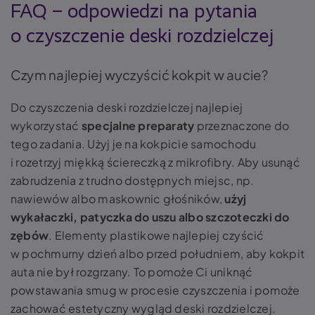
FAQ – odpowiedzi na pytania
o czyszczenie deski rozdzielczej
Czym najlepiej wyczyścić kokpit w aucie?
Do czyszczenia deski rozdzielczej najlepiej
wykorzystać
specjalne preparaty
przeznaczone do
tego zadania. Użyj je na kokpicie samochodu
i rozetrzyj miękką ściereczką z mikrofibry. Aby usunąć
zabrudzenia z trudno dostępnych miejsc, np.
nawiewów albo maskownic głośników,
użyj
wykałaczki, patyczka do uszu albo szczoteczki do
zębów
. Elementy plastikowe najlepiej czyścić
w pochmurny dzień albo przed południem, aby kokpit
auta nie był rozgrzany. To pomoże Ci uniknąć
powstawania smug w procesie czyszczenia i pomoże
zachować estetyczny wygląd deski rozdzielczej.