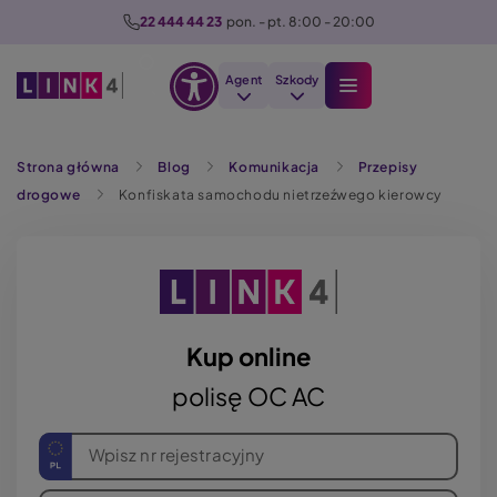
P
22 444 44 23
  pon. - pt. 8:00 - 20:00
r
z
Agent
Szkody
e
Otwórz
j
Szukaj
opcje
d
Strona główna
Blog
Komunikacja
Przepisy
dostępności
ź
drogowe
Konfiskata samochodu nietrzeźwego kierowcy
d
o
t
r
e
ś
Kup online
c
polisę OC AC
i
Wpisz nr rejestracyjny