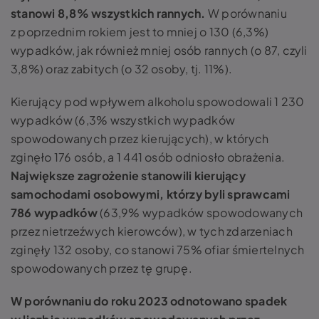
stanowi 8,8% wszystkich rannych.
W porównaniu
z poprzednim rokiem jest to mniej o 130 (6,3%)
wypadków, jak również mniej osób rannych (o 87, czyli
3,8%) oraz zabitych (o 32 osoby, tj. 11%).
Kierujący pod wpływem alkoholu spowodowali 1 230
wypadków (6,3% wszystkich wypadków
spowodowanych przez kierujących), w których
zginęło 176 osób, a 1 441 osób odniosło obrażenia.
Największe zagrożenie stanowili kierujący
samochodami osobowymi, którzy byli sprawcami
786 wypadków
(63,9% wypadków spowodowanych
przez nietrzeźwych kierowców), w tych zdarzeniach
zginęły 132 osoby, co stanowi 75% ofiar śmiertelnych
spowodowanych przez tę grupę.
W porównaniu do roku 2023 odnotowano spadek