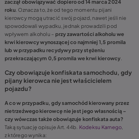
zaczął obowiązywać dopiero od 14 marca 2024
roku
. Oznacza to, że od tego momentu pijani
kierowcy mogą utracić swój pojazd, nawet jeśli nie
spowodowali wypadku, jednak prowadzili pod
wpływem alkoholu –
przy zawartości alkoholu we
krwi kierowcy wynoszącej co najmniej 1,5 promila
lub w przypadku recydywy przy stężeniu
przekraczającym 0,5 promila we krwi kierowcy
.
Czy obowiązuje konfiskata samochodu, gdy
pijany kierowca nie jest właścicielem
pojazdu?
A co w przypadku, gdy samochód kierowany przez
nietrzeźwego kierowcę nie jest jego własnością –
czy wówczas także obowiązuje konfiskata auta?
Taką sytuację opisuje Art. 44b.
Kodeksu Karnego
,
z którego wynika: