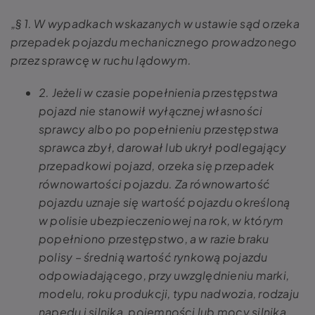
„§ 1. W wypadkach wskazanych w ustawie sąd orzeka
przepadek pojazdu mechanicznego prowadzonego
przez sprawcę w ruchu lądowym.
2. Jeżeli w czasie popełnienia przestępstwa
pojazd nie stanowił wyłącznej własności
sprawcy albo po popełnieniu przestępstwa
sprawca zbył, darował lub ukrył podlegający
przepadkowi pojazd, orzeka się przepadek
równowartości pojazdu. Za równowartość
pojazdu uznaje się wartość pojazdu określoną
w polisie ubezpieczeniowej na rok, w którym
popełniono przestępstwo, a w razie braku
polisy – średnią wartość rynkową pojazdu
odpowiadającego, przy uwzględnieniu marki,
modelu, roku produkcji, typu nadwozia, rodzaju
napędu i silnika, pojemności lub mocy silnika