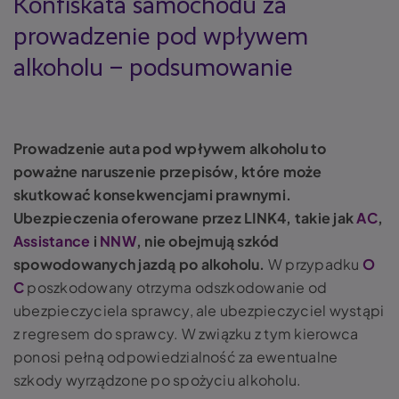
Konfiskata samochodu za
prowadzenie pod wpływem
alkoholu – podsumowanie
Prowadzenie auta pod wpływem alkoholu to
poważne naruszenie przepisów, które może
skutkować konsekwencjami prawnymi.
Ubezpieczenia oferowane przez LINK4, takie jak
AC
,
Assistance
i
NNW
, nie obejmują szkód
spowodowanych jazdą po alkoholu.
W przypadku
O
C
poszkodowany otrzyma odszkodowanie od
ubezpieczyciela sprawcy, ale ubezpieczyciel wystąpi
z regresem do sprawcy. W związku z tym kierowca
ponosi pełną odpowiedzialność za ewentualne
szkody wyrządzone po spożyciu alkoholu.