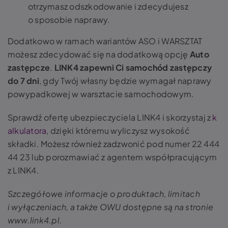
otrzymasz odszkodowanie i zdecydujesz
o sposobie naprawy.
Dodatkowo w ramach wariantów ASO i WARSZTAT
możesz zdecydować się na dodatkową opcję
Auto
zastępcze
.
LINK4 zapewni Ci samochód zastępczy
do 7 dni
, gdy Twój własny będzie wymagał naprawy
powypadkowej w warsztacie samochodowym.
Sprawdź ofertę ubezpieczyciela LINK4 i skorzystaj z
k
alkulatora
, dzięki któremu wyliczysz wysokość
składki. Możesz również zadzwonić pod numer 22 444
44 23 lub porozmawiać z agentem współpracującym
z LINK4.
Szczegółowe informacje o produktach, limitach
i wyłączeniach, a także OWU dostępne są na stronie
www.link4.pl.