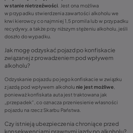
w stanie nietrzeźwości
. Jest ona możliwa
w przypadku stwierdzenia zawartości alkoholu we
krwi kierowcy co najmniej 1,5 promila lub w przypadku
recydywy, a także przy niższym stężeniu alkoholu, jeśli
doszło do wypadku.
Jak mogę odzyskać pojazd po konfiskacie
związanej z prowadzeniem pod wpływem
alkoholu?
Odzyskanie pojazdu po jego konfiskacie w związku
z jazdą pod wpływem alkoholu
nie jest możliwe
,
ponieważ konfiskata auta jest traktowana jak
„przepadek”, co oznacza przeniesienie własności
pojazdu na rzecz Skarbu Państwa.
Czy istnieją ubezpieczenia chroniące przed
konsekwencjami prawnymi jazdy po alkoholu?