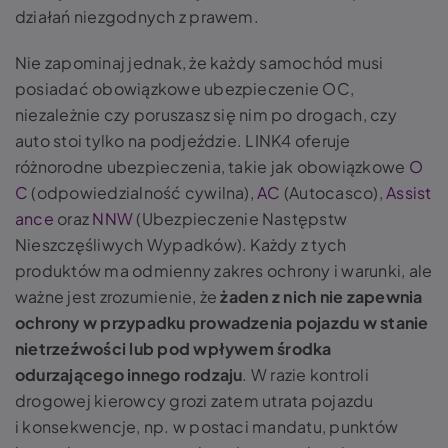
działań niezgodnych z prawem.
Nie zapominaj jednak, że każdy samochód musi
posiadać obowiązkowe ubezpieczenie OC,
niezależnie czy poruszasz się nim po drogach, czy
auto stoi tylko na podjeździe. LINK4 oferuje
różnorodne ubezpieczenia, takie jak obowiązkowe
O
C
(odpowiedzialność cywilna),
AC
(Autocasco),
Assist
ance
oraz
NNW
(Ubezpieczenie Następstw
Nieszczęśliwych Wypadków). Każdy z tych
produktów ma odmienny zakres ochrony i warunki, ale
ważne jest zrozumienie, że
żaden z nich nie zapewnia
ochrony w przypadku prowadzenia pojazdu w stanie
nietrzeźwości lub pod wpływem środka
odurzającego innego rodzaju
. W razie kontroli
drogowej kierowcy grozi zatem utrata pojazdu
i konsekwencje, np. w postaci mandatu, punktów