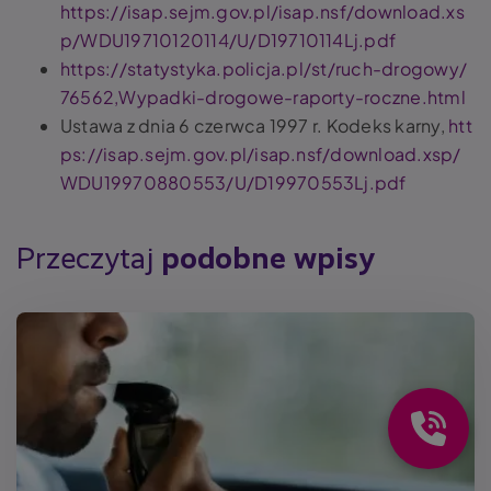
https://isap.sejm.gov.pl/isap.nsf/download.xs
p/WDU19710120114/U/D19710114Lj.pdf
https://statystyka.policja.pl/st/ruch-drogowy/
76562,Wypadki-drogowe-raporty-roczne.html
Ustawa z dnia 6 czerwca 1997 r. Kodeks karny,
htt
ps://isap.sejm.gov.pl/isap.nsf/download.xsp/
WDU19970880553/U/D19970553Lj.pdf
Przeczytaj
podobne wpisy