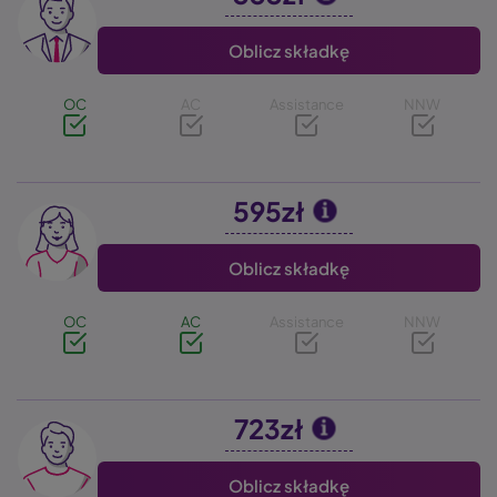
Oblicz składkę
OC
AC
Assistance
NNW
595zł
Image
Oblicz składkę
OC
AC
Assistance
NNW
723zł
Image
Oblicz składkę