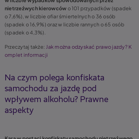
w liczbie wypadków spowodowanych przez
nietrzeźwych kierowców
o 101 przypadków (spadek
o 7,6%), w liczbie ofiar śmiertelnych o 36 osób
(spadek o 16,9%) oraz w liczbie rannych o 65 osób
(spadek o 4,3%).
Przeczytaj także:
Jak można odzyskać prawo jazdy? K
omplet informacji
Na czym polega konfiskata
samochodu za jazdę pod
wpływem alkoholu? Prawne
aspekty
Kara w postaci konfiskaty samochodu nietrzeźwego