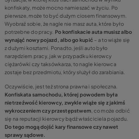
konfiskaty, może mocno namieszać w życiu. Po
pierwsze, może to być dużym ciosem finansowym.
Wyobraź sobie, że nagle nie masz auta, które było
potrzebne do pracy.
Po konfiskacie auta musisz albo
wynająć nowy pojazd, albo go kupić
– a to wiąże się
z dużymi kosztami. Ponadto, jeśli auto było
narzędziem pracy, jak w przypadku kierowcy
ciężarówki czy taksówkarza, to nagle kierowca
zostaje bez przedmiotu, który służył do zarabiania.
Oczywiście, jest też strona prawna i społeczna.
Konfiskata samochodu, której powodem była
nietrzeźwość kierowcy, zwykle wiąże się z jakimś
wykroczeniem czy przestępstwem
, co może odbić
się na reputacji kierowcy bądź właściciela pojazdu.
Do tego mogą dojść kary finansowe czy nawet
sprawy sądowe.