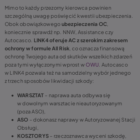
Mimo to każdy przezorny kierowca powinien
szczególną uwagę poświęcić kwestii ubezpieczenia.
Obok obowiązkowego
ubezpieczenia OC
,
koniecznie sprawdź np. NNW, Assistance czy
Autocasco.
LINK4 oferuje AC z szerokim zakresem
ochrony w formule All Risk
, co oznacza finansową
ochronę Twojego auta od skutków wszelkich zdarzeń
poza tymi wyłączonymi wprost w
OWU
. Autocasco
w LINK4 pozwala też na samodzielny wybór jednego
z trzech sposobów likwidacji szkody:
WARSZTAT
– naprawa auta odbywa się
w dowolnym warsztacie nieautoryzowanym
(poza ASO),
ASO
– dokonasz naprawy w Autoryzowanej Stacji
Obsługi,
KOSZTORYS
– rzeczoznawca wyceni szkodę,