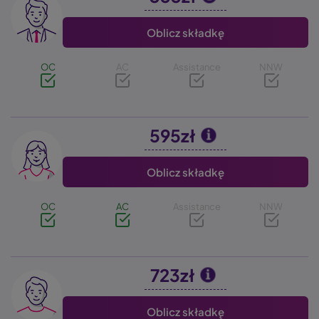
Oblicz składkę
OC
AC
Assistance
NNW
595zł
Image
Oblicz składkę
OC
AC
Assistance
NNW
723zł
Image
Oblicz składkę