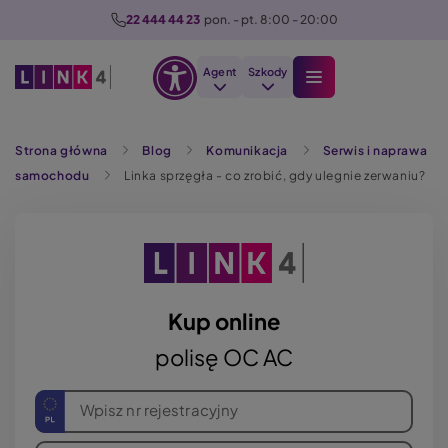
P
22 444 44 23
  pon. - pt. 8:00 - 20:00
r
z
Agent
Szkody
e
Otwórz
j
Szukaj
opcje
d
Strona główna
Blog
Komunikacja
Serwis i naprawa
dostępności
ź
samochodu
Linka sprzęgła - co zrobić, gdy ulegnie zerwaniu?
d
o
t
r
e
ś
Kup online
c
polisę OC AC
i
Wpisz nr rejestracyjny