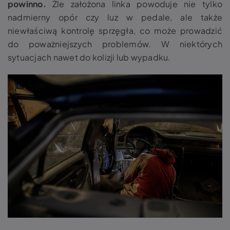
powinno.
Źle założona linka powoduje nie tylko
nadmierny opór czy luz w pedale, ale także
niewłaściwą kontrolę sprzęgła, co może prowadzić
do poważniejszych problemów. W niektórych
sytuacjach nawet do kolizji lub wypadku.