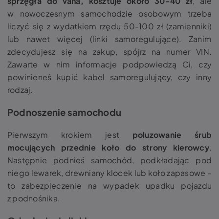
sprzęgła do vana, kosztuje około 30-40 zł
, ale
w nowoczesnym samochodzie osobowym trzeba
liczyć się z wydatkiem rzędu 50-100 zł (zamienniki)
lub nawet więcej (linki samoregulujące). Zanim
zdecydujesz się na zakup, spójrz na numer VIN.
Zawarte w nim informacje podpowiedzą Ci, czy
powinieneś kupić kabel samoregulujący, czy inny
rodzaj.
Podnoszenie samochodu
Pierwszym krokiem jest
poluzowanie śrub
mocujących przednie koło
do strony kierowcy
.
Następnie podnieś samochód, podkładając pod
niego lewarek, drewniany klocek lub koło zapasowe –
to zabezpieczenie na wypadek upadku pojazdu
z podnośnika.