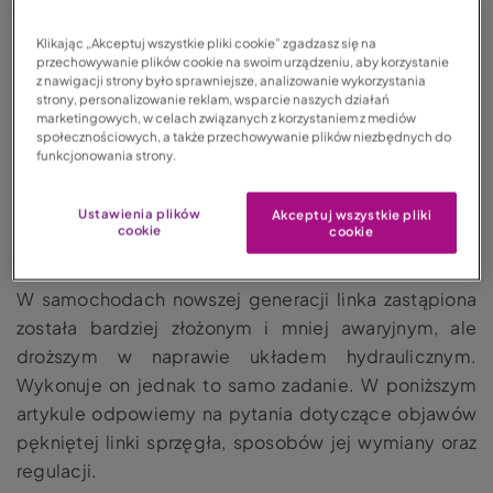
Klikając „Akceptuj wszystkie pliki cookie” zgadzasz się na
Spis treści:
przechowywanie plików cookie na swoim urządzeniu, aby korzystanie
z nawigacji strony było sprawniejsze, analizowanie wykorzystania
strony, personalizowanie reklam, wsparcie naszych działań
1.
Jak działa linka od sprzęgła?
marketingowych, w celach związanych z korzystaniem z mediów
społecznościowych, a także przechowywanie plików niezbędnych do
2.
Zerwana linka sprzęgła – objawy i skutki awarii
funkcjonowania strony.
3.
Wymiana linki sprzęgła – cena i przebieg
naprawy
Ustawienia plików
Akceptuj wszystkie pliki
4.
Linka sprzęgła. Kilka słów na koniec
cookie
cookie
W samochodach nowszej generacji linka zastąpiona
została bardziej złożonym i mniej awaryjnym, ale
droższym w naprawie układem hydraulicznym.
Wykonuje on jednak to samo zadanie. W poniższym
artykule odpowiemy na pytania dotyczące objawów
pękniętej linki sprzęgła, sposobów jej wymiany oraz
regulacji.